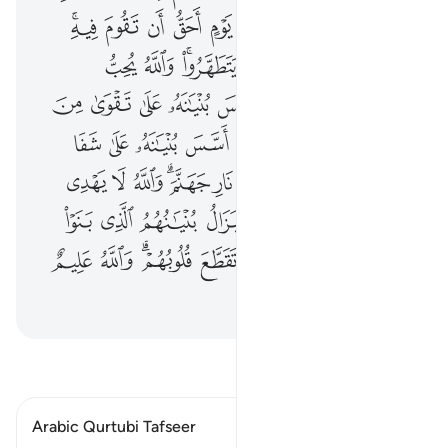
ﱢ
ﱣ
ﱤ
ﱥ
ﱦ
ﱧ
ﱨ
ﱩ
ﱪ
ﱫﱬ
ﱭ
ﱮ
ﱯ
ﱰ
ﱱﱲ
ﱳ
ﱴ
ﱵ
ﱶ
ﱷ
ﱸ
ﱹ
ﱺ
ﱻ
ﱼ
ﱽ
ﱾ
ﱿ
ﲀ
ﲁ
ﲂ
ﲃ
ﲄ
ﲅ
ﲆ
ﲇ
ﲈ
ﲉ
ﲊ
ﲋ
ﲌﲍ
ﲎ
ﲏ
ﲐ
ﲑ
ﲒ
ﲓ
ﲔ
ﲕ
ﲖ
ﲗ
ﲘ
ﲙ
ﲚ
ﲛ
ﲜ
ﲝ
ﲞ
ﲟﲠ
ﲡ
ﲢ
ﲣ
ﲤ
اقرأ التفسير
Arabic Qurtubi Tafseer