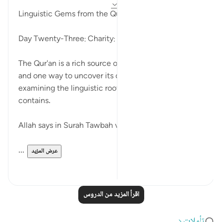
قبل ٣ سنوات
·
المراجع
آية ١٠٣:٩، ١٠١:٢٦
Linguistic Gems from the Qur'an
Day Twenty-Three: Charity:
The Qur'an is a rich source of guidance and wisdom,
and one way to uncover its deeper meanings is by
examining the linguistic roots of the words it
contains.
Allah says in Surah Tawbah verse 103,
...
عرض المزيد
٢
١
اقرأ المزيد من الدروس
تأملات