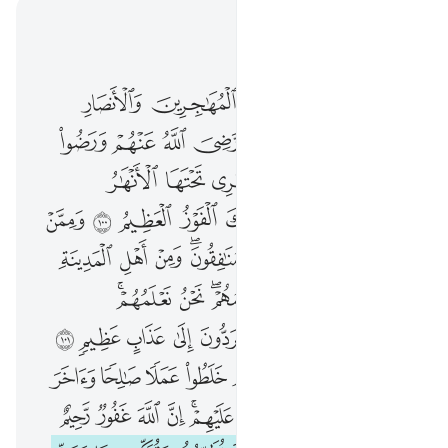
اقرأ في السياق
الفصل ٩, صفحة ٢٠٣, جوز ١١
والسابقون الاولون من المهاجرين والانصار والذين اتبعوهم باحسان رضي الله عنهم ورضوا عنه واعد لهم جنات تجري تحتها الانهار خالدين فيها ابدا ذالك الفوز العظيم ١٠٠ وممن حولكم من الاعراب منافقون ومن اهل المدينة مردوا على النفاق لا تعلمهم نحن نعلمهم سنعذبهم مرتين ثم يردون الى عذاب عظيم ١٠١ واخرون اعترفوا بذنوبهم خلطوا عملا صالحا واخر سييا عسى الله ان يتوب عليهم ان الله غفور رحيم ١٠٢ خذ من اموالهم صدقة تطهرهم وتزكيهم بها وصل عليهم ان صلاتك سكن لهم والله سميع عليم ١٠٣ الم يعلموا ان الله هو يقبل التوبة عن عباده وياخذ الصدقات وان الله هو الت
ﱁ
ﱂ
ﱃ
ﱄ
ﱅ
وَٱلسَّـٰبِقُونَ ٱلْأَوَّلُونَ مِنَ ٱلْمُهَـٰجِرِينَ وَٱلْأَنصَارِ وَٱلَّذِينَ ٱتَّبَعُوهُم بِإِحْسَـٰنٍۢ رَّضِىَ ٱللَّهُ عَنْهُمْ وَرَضُوا۟ عَنْهُ وَأَعَدَّ لَهُمْ جَنَّـٰتٍۢ تَجْرِى تَحْتَهَا ٱلْأَنْهَـٰرُ خَـٰلِدِينَ فِيهَآ أَبَدًۭا ۚ ذَٰلِكَ ٱلْفَوْزُ ٱلْعَظِيمُ ١٠٠ وَمِمَّنْ حَوْلَكُم مِّنَ ٱلْأَعْرَابِ مُنَـٰفِقُونَ ۖ وَمِنْ أَهْلِ ٱلْمَدِينَةِ ۖ مَرَدُوا۟ عَلَى ٱلنِّفَاقِ لَا تَعْلَمُهُمْ ۖ نَحْنُ نَعْلَمُهُمْ ۚ سَنُعَذِّبُهُم مَّرَّتَيْنِ ثُمَّ يُرَدُّونَ إِلَىٰ عَذَابٍ عَظِيمٍۢ ١٠١ وَءَاخَرُونَ ٱعْتَرَفُوا۟ بِذُنُوبِهِمْ خَلَطُوا۟ عَمَلًۭا صَـٰلِحًۭا وَءَاخَرَ سَيِّئًا عَسَى ٱللَّهُ أَن يَتُوبَ عَلَيْهِمْ ۚ إِنَّ ٱللَّهَ غَفُورٌۭ رَّحِيمٌ ١٠٢ خُذْ مِنْ أَمْوَٰلِهِمْ صَدَقَةًۭ تُطَهِّرُهُمْ وَتُزَكِّيهِم بِهَا وَصَلِّ عَلَيْهِمْ ۖ إِنَّ صَلَوٰتَكَ سَكَنٌۭ لَّهُمْ ۗ وَٱللَّهُ سَمِيعٌ عَلِيمٌ ١٠٣ أَلَمْ يَعْلَمُوٓا۟ أَنَّ ٱللَّهَ هُوَ يَقْبَلُ ٱلتَّوْبَةَ عَنْ عِبَادِهِۦ وَيَأْخُذُ ٱلصَّدَقَـٰتِ وَأَ
ﱆ
ﱇ
ﱈ
ﱉ
ﱊ
ﱋ
ﱌ
ﱍ
ﱎ
ﱏ
ﱐ
ﱑ
ﱒ
ﱓ
ﱔ
ﱕ
ﱖﱗ
ﱘ
ﱙ
ﱚ
ﱛ
ﱜ
ﱝ
ﱞ
ﱟ
ﱠﱡ
ﱢ
ﱣ
ﱤ
ﱥ
ﱦ
ﱧ
ﱨ
ﱩﱪ
ﱫ
ﱬﱭ
ﱮ
ﱯ
ﱰ
ﱱ
ﱲ
ﱳ
ﱴ
ﱵ
ﱶ
ﱷ
ﱸ
ﱹ
ﱺ
ﱻ
ﱼ
ﱽ
ﱾ
ﱿ
ﲀ
ﲁ
ﲂﲃ
ﲄ
ﲅ
ﲆ
ﲇ