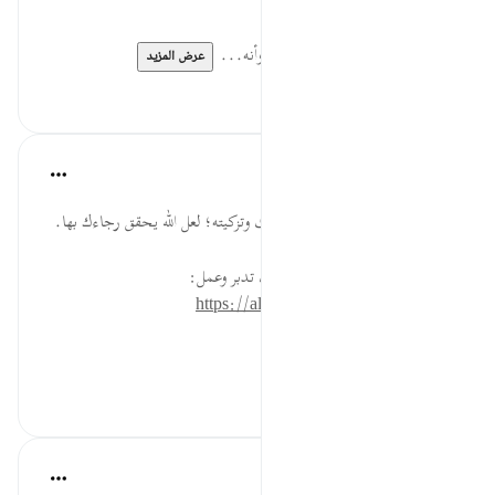
الشخصية، والسفيه لا يتصرف.
صَدَقَةً ... عظم الصدقة عند الله، وأنه...
عرض المزيد
٠
٠
القرآن تدبر وعمل
قبل ٤٠ أسبوعًا
·
المراجع
آية ١٠٣:٩
تصدق بصدقة ترجو بها طهارة قلبك وتزكيته؛ لعل الله يحقق رجاءك بها.
* للمزيد عن هذه الآية في مصحف تدبر وعمل:
https://altadabbur.com/#aya=9_103
#عمل
٠
٠
Ola Shoubaki