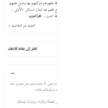
قوله تعالى خذ من أموالهم صدقة تطهرهم وتزكيهم بها وصل عليهم
إن صلاتك سكن لهم والله سميع عليم فيه ثمان مسائل :الأولى :
قوله تعالى خذ من أموالهم صدقة اخت…
اقرأ المزيد
المزيد من التفاسير
اطلع على القراءات
هذه الآية 1 التقاطعات
انظر إلى نقاط الالتقاء
الدروس
موسوعة الهدايات القرآنية
قبل ٤٠ أسبوعًا
·
المراجع
آية ١٠٣:٩
خُذْ ... تعظيم شأن الصدقة؛ فأخذه صلى الله عليه وسلم جار مجرى أخذ
الله لها، ونائب الرسول صلى الله عليه وسلم قائم مقامه.
أَمْوَالِهِمْ ... المال لله وإضافته للناس تفضلًا وتكرمًا، وإثباتٌ للملكية