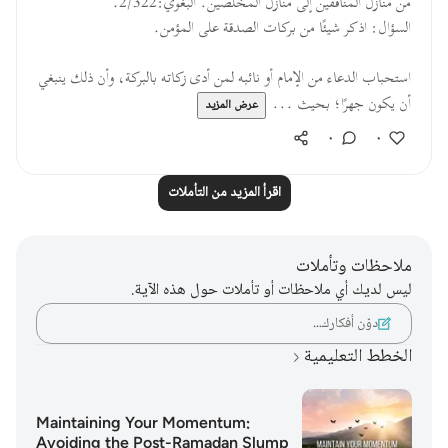
من منازل المنافقين إلى منازل المخلصين. البغوي:2/322.
السؤال: اذكر شيئًا من بركات الصدقة على المؤمن.
استحباب الدعاء من الإمام أو نائبه لمن أدى زكاته بالبركة، وأن ذلك ينبغي
أن يكون جهرًا؛ بحيث ...
عرض المزيد
٠
٠
اقرأ المزيد من التأملات
ملاحظات وتأملات
ليس لديك أي ملاحظات أو تأملات حول هذه الآية.
دوّن أفكارك…
الخطط التعليمية
Maintaining Your Momentum:
Avoiding the Post-Ramadan Slump