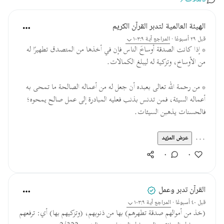
الهيئة العالمية لتدبر القرآن الكريم
قبل ٢٩ أسبوعًا
·
المراجع
آية ١٠٣:٩
* إذا كانت الصدقة أوساخَ الناس فإن في أخذها من المتصدق تطهيرًا له
من الأوساخ، وتزكية له ليبلغ الكمالات.
* من رحمة الله تعالى بعبده أن جعل له من أعماله الصالحة ما تمحى به
أعماله السيئة، فمن تدنس بذنب فعليه المبادرة إلى عمل صالح يمحوه؛
فالحسنات يذهبن السيئات.
...
عرض المزيد
٠
٠
القرآن تدبر وعمل
قبل ٤٠ أسبوعًا
·
المراجع
آية ١٠٣:٩
(خذ من أموالهم صدقة تطهرهم) بها من ذنوبهم، (وتزكيهم بها) أي: ترفعهم