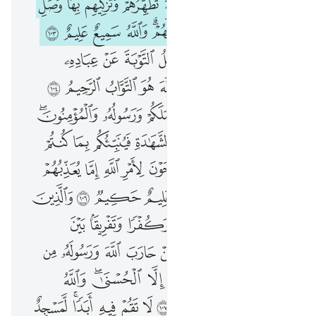
ﲈ
ﲉ
ﲊ
ﲋ
ﲌ
ﲍ
ﲎ
ﲏ
ﲐ
ﲑﲒ
ﲓ
ﲔ
ﲕ
ﲖﲗ
ﲘ
ﲙ
ﲚ
ﲛ
ﲜ
ﲝ
ﲞ
ﲟ
ﲠ
ﲡ
ﲢ
ﲣ
ﲤ
ﲥ
ﲦ
ﲧ
ﲨ
ﲩ
ﲪ
ﲫ
ﲬ
ﲭ
ﲮ
ﲯ
ﲰ
ﲱ
ﲲ
ﲳﲴ
ﲵ
ﲶ
ﲷ
ﲸ
ﲹ
ﲺ
ﲻ
ﲼ
ﲽ
ﲾ
ﲿ
ﳀ
ﳁ
ﳂ
ﳃ
ﳄ
ﳅ
ﳆ
ﳇﳈ
ﳉ
ﳊ
ﳋ
ﳌ
ﱁ
ﱂ
ﱃ
ﱄ
ﱅ
ﱆ
ﱇ
ﱈ
ﱉ
ﱊ
ﱋ
ﱌ
ﱍ
ﱎ
ﱏﱐ
ﱑ
ﱒ
ﱓ
ﱔ
ﱕﱖ
ﱗ
ﱘ
ﱙ
ﱚ
ﱛ
ﱜ
ﱝ
ﱞ
ﱟﱠ
ﱡ