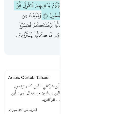
ﱸ
ﱹ
ﱺ
ﱻ
ﱼ
ﱽ
ﱾ
ﱿ
ﲀ
ﲁ
ﲂ
ﲃ
ﲄ
ﲅ
ﲆ
ﲇ
ﲈ
ﲉ
ﲊ
ﲋ
ﲌ
ﲍ
ﲎ
ﲏ
ﲐ
ﲑ
ﲒ
ﲓ
ﲔ
ﲕ
اقرأ التفسير
Arabic Qurtubi Tafseer
قوله تعالى : ويوم يناديهم فيقول أين شركائي الذين كنتم تزعمون
أعاد هذا الضمير لاختلاف الحالين ، ينادون مرة فيقال لهم : أين
شركائي الذين كنتم تزعمون فيد…
اقرأ المزيد
المزيد من التفاسير