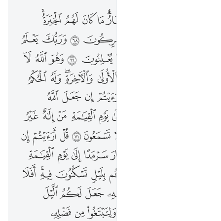
وربك يخلق ما يشاء ويختار ما كان لهم الخيرة سبحان الله وتعالى عما يشركون ٦٨ وربك يعلم ما تكن صدورهم وما يعلنون ٦٩ وهو الله لا الاه الا هو له الحمد في الاولى والاخرة وله الحكم واليه ترجعون ٧٠ قل ارايتم ان جعل الله عليكم الليل سرمدا الى يوم القيامة من الاه غير الله ياتيكم بضياء افلا تسمعون ٧١ قل ارايتم ان جعل الله عليكم النهار سرمدا الى يوم القيامة من الاه غير الله ياتيكم بليل تسكنون فيه افلا تبصرون ٧٢ ومن رحمته جعل لكم الليل والنهار لتسكنوا فيه ولتبتغوا من فضله ولعلكم تشكرون ٧٣ ويوم يناديهم فيقول اين شركايي الذين كنتم تزعمون ٧٤ ونزعنا من كل امة شهيدا فقلنا هاتوا برهانكم ف
ﲭ
ﲮ
ﲯ
ﲰ
ﲱﲲ
ﲳ
ﲴ
ﲵ
ﲶﲷ
وَرَبُّكَ يَخْلُقُ مَا يَشَآءُ وَيَخْتَارُ ۗ مَا كَانَ لَهُمُ ٱلْخِيَرَةُ ۚ سُبْحَـٰنَ ٱللَّهِ وَتَعَـٰلَىٰ عَمَّا يُشْرِكُونَ ٦٨ وَرَبُّكَ يَعْلَمُ مَا تُكِنُّ صُدُورُهُمْ وَمَا يُعْلِنُونَ ٦٩ وَهُوَ ٱللَّهُ لَآ إِلَـٰهَ إِلَّا هُوَ ۖ لَهُ ٱلْحَمْدُ فِى ٱلْأُولَىٰ وَٱلْـَٔاخِرَةِ ۖ وَلَهُ ٱلْحُكْمُ وَإِلَيْهِ تُرْجَعُونَ ٧٠ قُلْ أَرَءَيْتُمْ إِن جَعَلَ ٱللَّهُ عَلَيْكُمُ ٱلَّيْلَ سَرْمَدًا إِلَىٰ يَوْمِ ٱلْقِيَـٰمَةِ مَنْ إِلَـٰهٌ غَيْرُ ٱللَّهِ يَأْتِيكُم بِضِيَآءٍ ۖ أَفَلَا تَسْمَعُونَ ٧١ قُلْ أَرَءَيْتُمْ إِن جَعَلَ ٱللَّهُ عَلَيْكُمُ ٱلنَّهَارَ سَرْمَدًا إِلَىٰ يَوْمِ ٱلْقِيَـٰمَةِ مَنْ إِلَـٰهٌ غَيْرُ ٱللَّهِ يَأْتِيكُم بِلَيْلٍۢ تَسْكُنُونَ فِيهِ ۖ أَفَلَا تُبْصِرُونَ ٧٢ وَمِن رَّحْمَتِهِۦ جَعَلَ لَكُمُ ٱلَّيْلَ وَٱلنَّهَارَ لِتَسْكُنُوا۟ فِيهِ وَلِتَبْتَغُوا۟ مِن فَضْلِهِۦ وَلَعَلَّكُمْ تَشْكُرُونَ ٧٣ وَيَوْمَ يُنَادِيهِمْ فَيَقُولُ أَيْنَ شُرَكَآءِىَ ٱلَّذِينَ كُنتُمْ تَزْعُمُونَ ٧٤ وَنَزَعْنَا مِن كُلِّ أُمَّةٍۢ شَهِيدًۭا فَقُلْنَا هَات
ﲸ
ﲹ
ﲺ
ﲻ
ﲼ
ﲽ
ﲾ
ﲿ
ﳀ
ﳁ
ﳂ
ﳃ
ﳄ
ﳅ
ﳆ
ﳇ
ﳈ
ﳉ
ﳊ
ﳋﳌ
ﳍ
ﳎ
ﳏ
ﳐ
ﳑﳒ
ﳓ
ﳔ
ﳕ
ﳖ
ﳗ
ﱁ
ﱂ
ﱃ
ﱄ
ﱅ
ﱆ
ﱇ
ﱈ
ﱉ
ﱊ
ﱋ
ﱌ
ﱍ
ﱎ
ﱏ
ﱐ
ﱑﱒ
ﱓ
ﱔ
ﱕ
ﱖ
ﱗ
ﱘ
ﱙ
ﱚ
ﱛ
ﱜ
ﱝ
ﱞ
ﱟ
ﱠ
ﱡ
ﱢ
ﱣ
ﱤ
ﱥ
ﱦ
ﱧ
ﱨﱩ
ﱪ
ﱫ
ﱬ
ﱭ
ﱮ
ﱯ
ﱰ
ﱱ
ﱲ
ﱳ
ﱴ
ﱵ
ﱶ
ﱷ