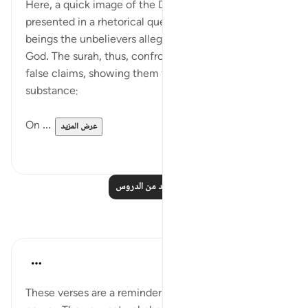
Here, a quick image of the Day of Judgement is
presented in a rhetorical question about those
beings the unbelievers alleged to be partners with
God. The surah, thus, confronts them with their
false claims, showing them to be absolutely without
substance:
On ...
عرض المزيد
٠
٠
اقرأ المزيد من الدروس
تأملات
Hana Alasry
قبل ٦ سنوات
·
المراجع
آية ٦٥:٢٨-٧٥
These verses are a reminder of Allah's might and