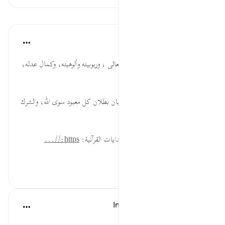
الدروس
موسوعة الهدايات القرآنية
قبل ٤٠ أسبوعًا
·
المراجع
آية ٧٤:٢٨
يُنَادِيهِمْ... إثبات صفة الكلام لله تعالى ، وربوبيته وألوهيته، وكمال عدله،
وإقامة الحجة على خلقه.
تَزْعُمُون... تكذيب للمشركين، وبيان بطلان كل معبود سوى الله، والشرك
افتراء على الله تعالى بغير سلطان.
لقراءة المزيد اذهب إلى موسوعة الهدايات القرآنية:
https://...
عرض المزيد
٠
٠
In the Shade of the Quran
قبل ٣١ أسبوعًا
·
المراجع
آية ٧٤:٢٨-٧٥