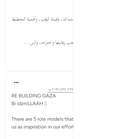
الصالحين، وترغيبهم في المصاهرة.
ثَمَانِيَ... الصبر على الأعباء عند الشدائد، وقيمة الوقت، وأهمية التخطيط
القصير والبعيد للفرد والأمة.
أَشُقَّ... الأجير مِنَّة من الله تعالى يَجب رعايتها واحترامه، والس...
عرض المزيد
٢٨
٠
٠
Syaari Ab Rahman
قبل سنتين
·
المراجع
آية ١١:٢٨-١٢، ٢٧:٢٨، ٩:٢٨، ٧:٢٨، ٢٠:٢٨
RE BUILDING GAZA
Bi idzniLLAAH !!
There are 5 role models that Quran has presented to
us as inspiration in our efforts to rebuild Gaza.