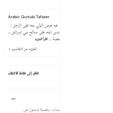
اقرأ التفسير
Arabic Qurtubi Tafseer
قال إني أريد أن أنكحك الآية . فيه عرض الولي بنته على الرجل ;
وهذه سنة قائمة ; عرض صالح مدين ابنته على صالح بني إسرائيل ،
وعرض عمر بن الخطاب ابنته حفصة…
اقرأ المزيد
المزيد من التفاسير
اطلع على القراءات
هذه الآية 1 التقاطعات
انظر إلى نقاط الالتقاء
الدروس
موسوعة الهدايات القرآنية
قبل ٤٠ أسبوعًا
·
المراجع
آية ٢٧:٢٨
أُنكِحَكَ... اختيار أحسن الأزواج للبنات، وفضيلة عرضهنّ على