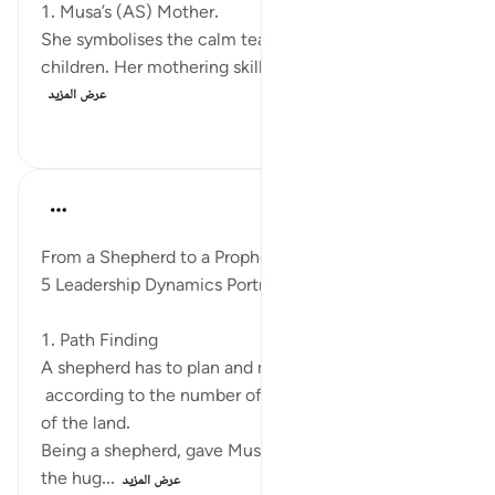
1. Musa’s (AS) Mother.
She symbolises the calm teachings of wahyu to her
children. Her mothering skills built a strong fo...
عرض المزيد
٨٥
٠
١٧
Syaari Ab Rahman
قبل سنتين
·
المراجع
آية ٢٧:٢٨
From a Shepherd to a Prophet
5 Leadership Dynamics Portrayed by Musa AS
1. Path Finding
A shepherd has to plan and map out his tracks
according to the number of his flock and the terrain
of the land.
Being a shepherd, gave Musa AS training in leading
the hug...
عرض المزيد