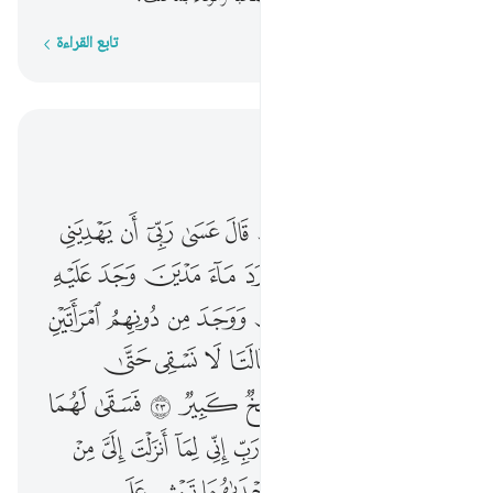
تابع القراءة
كلمة بكلمة
اقرأ في السياق
الفصل ٢٨, صفحة ٣٨٨, جوز ٢٠
ولما توجه تلقاء مدين قال عسى ربي ان يهديني سواء السبيل ٢٢ ولما ورد ماء مدين وجد عليه امة من الناس يسقون ووجد من دونهم امراتين تذودان قال ما خطبكما قالتا لا نسقي حتى يصدر الرعاء وابونا شيخ كبير ٢٣ فسقى لهما ثم تولى الى الظل فقال رب اني لما انزلت الي من خير فقير ٢٤ فجاءته احداهما تمشي على استحياء قالت ان ابي يدعوك ليجزيك اجر ما سقيت لنا فلما جاءه وقص عليه القصص قال لا تخف نجوت من القوم الظالمين ٢٥ قالت احداهما يا ابت استاجره ان خير من استاجرت القوي الامين ٢٦ قال اني اريد ان انكحك احدى ابنتي هاتين على ان تاجرني ثماني حجج فان اتممت عشرا فمن عندك وما اريد ان اشق عليك ستجدني ان شاء الله من الصالحين ٢٧ قال ذالك بيني وبينك ايما الاجلين قضيت فلا عدوان علي والله على ما نقول وكيل ٢٨
ﱁ
ﱂ
ﱃ
ﱄ
ﱅ
ﱆ
ﱇ
ﱈ
ﱉ
وَلَمَّا تَوَجَّهَ تِلْقَآءَ مَدْيَنَ قَالَ عَسَىٰ رَبِّىٓ أَن يَهْدِيَنِى سَوَآءَ ٱلسَّبِيلِ ٢٢ وَلَمَّا وَرَدَ مَآءَ مَدْيَنَ وَجَدَ عَلَيْهِ أُمَّةًۭ مِّنَ ٱلنَّاسِ يَسْقُونَ وَوَجَدَ مِن دُونِهِمُ ٱمْرَأَتَيْنِ تَذُودَانِ ۖ قَالَ مَا خَطْبُكُمَا ۖ قَالَتَا لَا نَسْقِى حَتَّىٰ يُصْدِرَ ٱلرِّعَآءُ ۖ وَأَبُونَا شَيْخٌۭ كَبِيرٌۭ ٢٣ فَسَقَىٰ لَهُمَا ثُمَّ تَوَلَّىٰٓ إِلَى ٱلظِّلِّ فَقَالَ رَبِّ إِنِّى لِمَآ أَنزَلْتَ إِلَىَّ مِنْ خَيْرٍۢ فَقِيرٌۭ ٢٤ فَجَآءَتْهُ إِحْدَىٰهُمَا تَمْشِى عَلَى ٱسْتِحْيَآءٍۢ قَالَتْ إِنَّ أَبِى يَدْعُوكَ لِيَجْزِيَكَ أَجْرَ مَا سَقَيْتَ لَنَا ۚ فَلَمَّا جَآءَهُۥ وَقَصَّ عَلَيْهِ ٱلْقَصَصَ قَالَ لَا تَخَفْ ۖ نَجَوْتَ مِنَ ٱلْقَوْمِ ٱلظَّـٰلِمِينَ ٢٥ قَالَتْ إِحْدَىٰهُمَا يَـٰٓأَبَتِ ٱسْتَـْٔجِرْهُ ۖ إِنَّ خَيْرَ مَنِ ٱسْتَـْٔجَرْتَ ٱلْقَوِىُّ ٱلْأَمِينُ ٢٦ قَالَ إِنِّىٓ أُرِيدُ أَنْ أُنكِحَكَ إِحْدَى ٱبْنَتَىَّ هَـٰتَيْنِ عَلَىٰٓ أَن تَأْجُرَنِى ثَمَـٰنِىَ حِجَجٍۢ ۖ فَإِنْ أَتْمَمْتَ عَشْرًۭا فَمِنْ عِندِكَ ۖ وَمَآ أُرِيدُ أَنْ أَشُقَّ عَلَيْكَ ۚ سَتَجِدُنِىٓ إِن شَآءَ ٱللَّهُ مِنَ ٱلصَّـٰلِحِينَ ٢٧ قَالَ ذَٰلِكَ بَيْنِى وَبَيْنَكَ ۖ أَيَّمَا ٱلْأَجَلَيْنِ قَضَيْتُ فَلَا عُدْوَٰنَ عَلَىَّ ۖ وَٱللَّهُ عَلَىٰ مَا نَقُولُ وَكِيلٌۭ ٢٨
ﱊ
ﱋ
ﱌ
ﱍ
ﱎ
ﱏ
ﱐ
ﱑ
ﱒ
ﱓ
ﱔ
ﱕ
ﱖ
ﱗ
ﱘ
ﱙ
ﱚ
ﱛﱜ
ﱝ
ﱞ
ﱟﱠ
ﱡ
ﱢ
ﱣ
ﱤ
ﱥ
ﱦﱧ
ﱨ
ﱩ
ﱪ
ﱫ
ﱬ
ﱭ
ﱮ
ﱯ
ﱰ
ﱱ
ﱲ
ﱳ
ﱴ
ﱵ
ﱶ
ﱷ
ﱸ
ﱹ
ﱺ
ﱻ
ﱼ
ﱽ
ﱾ
ﱿ