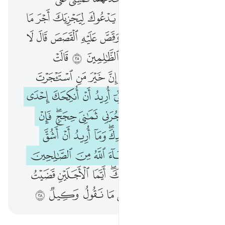
ﲀ
ﲁ
ﲂ
ﲃ
ﲄ
ﲅ
ﲆ
ﲇ
ﲈ
ﲉﲊ
ﲋ
ﲌ
ﲍ
ﲎ
ﲏ
ﲐ
ﲑ
ﲒﲓ
ﲔ
ﲕ
ﲖ
ﲗ
ﲘ
ﲙ
ﲚ
ﲛ
ﲜﲝ
ﲞ
ﲟ
ﲠ
ﲡ
ﲢ
ﲣ
ﲤ
ﲥ
ﲦ
ﲧ
ﲨ
ﲩ
ﲪ
ﲫ
ﲬ
ﲭ
ﲮ
ﲯ
ﲰ
ﲱﲲ
ﲳ
ﲴ
ﲵ
ﲶ
ﲷﲸ
ﲹ
ﲺ
ﲻ
ﲼ
ﲽﲾ
ﲿ
ﳀ
ﳁ
ﳂ
ﳃ
ﳄ
ﳅ
ﳆ
ﳇ
ﳈ
ﳉﳊ
ﳋ
ﳌ
ﳍ
ﳎ
ﳏ
ﳐﳑ
ﳒ
ﳓ
ﳔ
ﳕ
ﳖ
ﳗ