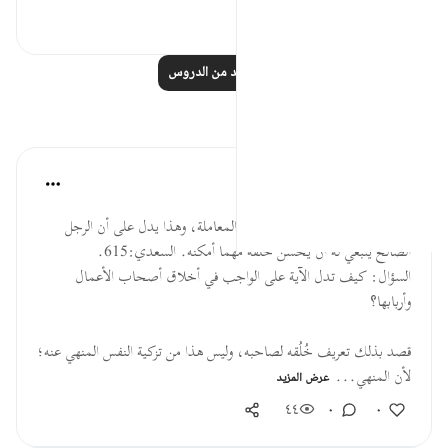
٢٢
٠
٦
اقرأ المزيد من الدروس
تأملات
القرآن تدبر وعمل
قبل ٤٠ أسبوعًا
·
المراجع
آية ٢٧:٢٨
فرغَّبه في سهولة العمل، وفي حسن المعاملة، وهذا يدل على أن الرجل
الصالح ينبغي له أن يحسن خلقه مهما أمكنه. السعدي:615.
السؤال: كيف تدل الآية على الواجب في أخلاق أصحاب الأعمال
وأربابها؟
قصد بذلك تعريف خُلُقه لصاحبه، وليس هذا من تزكية النفس المنهي عنه؛
لأن المنهي...
عرض المزيد
٤٤
٠
٠