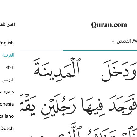
اختر اللغ
٢٨. القصص
English
النص بالعربي
الترجمة
العربية
دخل المدينة على حين غفلة من اهلها
ﱍ
ﱎ
ﱏ
َدَخَلَ ٱلْمَدِينَةَ عَلَىٰ حِينِ غَفْلَةٍۢ مِّنْ أَهْلِهَا
বাংলা
فارسی
وجد فيها رجلين يقتتلان هاذا من شيعته وهاذا من عدوه
ﱔ
ﱕ
ﱖ
ﱗ
ançais
َوَجَدَ فِيهَا رَجُلَيْنِ يَقْتَتِلَانِ هَـٰذَا مِن شِيعَتِهِۦ وَهَـٰذَا مِنْ عَدُوِّهِۦ ۖ
onesia
taliano
استغاثه الذي من شيعته على الذي من عدوه فوكزه
Dutch
َٱسْتَغَـٰثَهُ ٱلَّذِى مِن شِيعَتِهِۦ عَلَى ٱلَّذِى مِنْ عَدُوِّهِۦ فَوَكَزَهُۥ