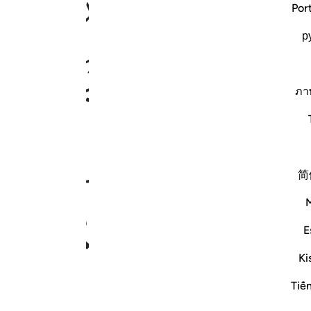
ﱣ
ﱤ
ﱥ
ﱦ
Por
р
ﱮ
ﱯ
ﱰﱱ
ﱲ
ภา
ﱻ
ﱼ
ﱽ
ﱾ
简
ﲄ
E
Ki
٣٨٧
Tiế