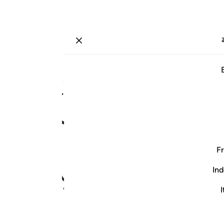
ة
تسجيل الدخول
صفحة
٣٨٧
جزء
٢٠
/
حزب
٣٩
ﱐ
ﱑ
ﱒ
ﱘ
ﱙ
ﱚ
ﱛ
Fr
Ind
I