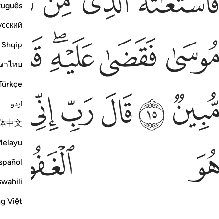
ﱟ
ﱠ
ﱡ
ﱢ
tuguês
усский
وسى فقضى عليه قال هاذا من عمل الشيطان انه عدو مضل
ﱨ
ﱩ
ﱪﱫ
ﱬ
ﱭ
ُوسَىٰ فَقَضَىٰ عَلَيْهِ ۖ قَالَ هَـٰذَا مِنْ عَمَلِ ٱلشَّيْطَـٰنِ ۖ إِنَّهُۥ عَدُوٌّۭ مُّضِلٌّۭ
Shqip
ษาไทย
Türkçe
ين ١٥ قال رب اني ظلمت نفسي فاغفر لي فغفر له انه
ﱵ
ﱶ
ﱷ
ﱸ
ﱹ
ﱺ
بِينٌۭ ١٥ قَالَ رَبِّ إِنِّى ظَلَمْتُ نَفْسِى فَٱغْفِرْ لِى فَغَفَرَ لَهُۥٓ ۚ إِنَّهُۥ
اردو
体中文
و الغفور الرحيم ١٦
Melayu
ﲂ
ﲃ
ُوَ ٱلْغَفُورُ ٱلرَّحِيمُ ١٦
spañol
swahili
ng Việt