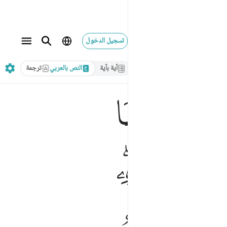
تسجيل الدخول
آية بآية
النص بالعربي
ترجمة
ﱓ
ﱜ
ﱝﱞ