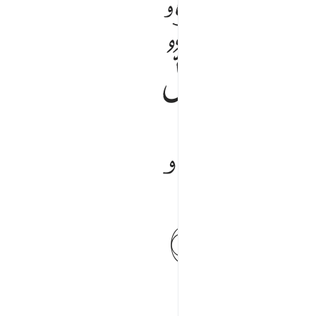
ﱧ
ﱳ
ﱴ
ﱿﲀ
ﲁ
ﲅ