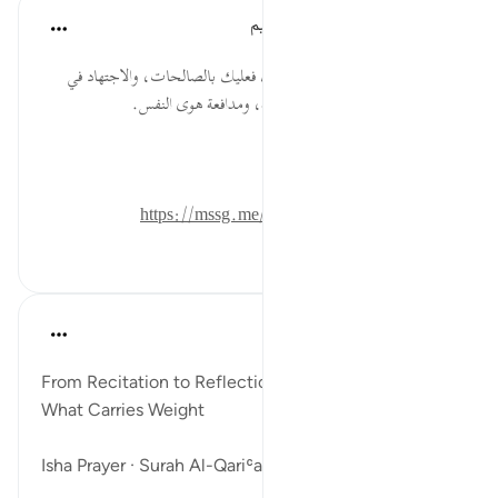
الهيئة العالمية لتدبر القرآن الكريم
قبل ٢٩ أسبوعًا
·
المراجع
آية ٦:١٠١-٧
* إذا أردت أن ترجَحَ كِفَّةُ حسناتك فعليك بالصالحات، والاجتهاد في
الطاعات واستجماع الإرادة والعزيمة، ومدافعة هوى النفس.
المصدر: هدايات القرآن الكريم
للمزيد حمل تطبيق تدبر:
https://mssg.me/4lx6w
٠
٠
ekaterina myachina
قبل أسبوعين
·
المراجع
آية ١:١٠١-٩
From Recitation to Reflection
What Carries Weight
Isha Prayer · Surah Al-Qariʿah (101:1–9)