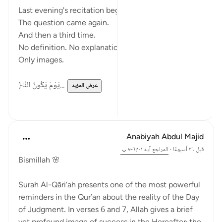
Last evening's recitation began with a question.
The question came again.
And then a third time.
No definition. No explanation.
Only images.
﴿يَوْمَ يَكُونُ النَّا...
عرض المزيد
٠
١٢
Anabiyah Abdul Majid
قبل ٢٦ أسبوعًا
·
المراجع
آية ٦:١٠١-٧
Bismillah 🌸
Surah Al-Qāri‘ah presents one of the most powerful
reminders in the Qur’an about the reality of the Day
of Judgment. In verses 6 and 7, Allah gives a brief