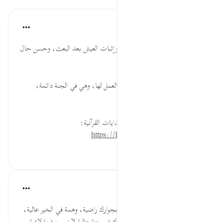
موسوعة الهدايات القرآنية
قبل ٤٠ أسبوعًا
·
المراجع
آية ٧:١٠١
عِيشَةٍ ... تعظيم للعيشة الراضية، وإثبات العيش بعد البعث، وحسن حال
ثقيل الأعمال.
رَّاضِيَةٍ ... طلب العيشة المرضية والعمل لها، وهي في الجنة دائمة،
والإيمان سببها.
لقراءة المزيد اذهب إلى موسوعة الهدايات القرآنية:
https://hidayaaencyc.net/mawso3a
٠
٠
Salah Soltan
قبل ٨ سنوات
·
المراجع
آية ٧:١٠١
يارب، يارب، يارب نسألك عيشة بجوارك راضية، وهمة في الخير عالية،