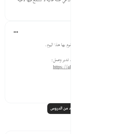
وعزيمة في الحق ماضية، حتى نلقاك في جنة عالية لا نسمع فيها لاغية
٠
٠
القرآن تدبر وعمل
قبل ٤٠ أسبوعًا
·
المراجع
آية ٦:١٠١-٧
ثقِّل موازينك بعدة أعمال صالحة تقوم بها هذا اليوم.
* للمزيد عن هذه الآية في مصحف تدبر وعمل:
https://altadabbur.com/#aya=101_6
#عمل
٠
٠
اقرأ المزيد من الدروس
تأملات