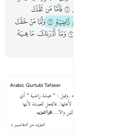
ﱵ
ﱶ
ﱷ
ﱸ
ﱹ
ﱺ
ﱻ
ﱼ
ﱽ
ﱾ
ﱿ
ﲀ
ﲁ
ﲂ
ﲃ
ﲄ
ﲅ
ﲆ
ﲇ
ﲈ
ﲉ
ﲊ
ﲋ
ﲌ
ﲍ
ﲎ
ﲏ
ﲐ
ﲑ
ﲒ
اقرأ التفسير
Arabic Qurtubi Tafseer
أي عيش مرضي , يرضاه صاحبه .وقيل : " عيشة راضية " أي
فاعلة للرضا , وهو اللين والانقياد لأهلها .فالفعل للعيشة لأنها
أعطت الرضا من نفسها , وهو اللين والا…
اقرأ المزيد
المزيد من التفاسير
الدروس