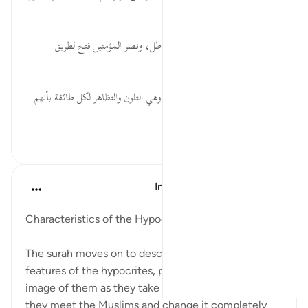
على المؤمنين.
فَتْحٌ ... الفتح فصل بين الحق والباطل، ونصر المؤمنين فتح لطريق
التعريف بالإسلام، ليدخله من أراد.
وَإِن كَانَ ... بيان صفة للمنافقين وهي التلون والتظاهر لكل طائفة بأنهم
م...
عرض المزيد
٠
٠
In the Shade of the Quran
قبل ٣١ أسبوعًا
·
المراجع
آية ١٤١:٤
Characteristics of the Hypocrites
The surah moves on to describe the distinctive
features of the hypocrites, painting a revolting
image of them as they take one appearance when
they meet the Muslims and change it completely