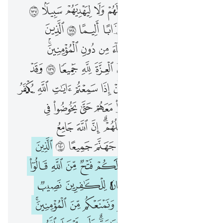
ﲔ
ﲕ
ﲖ
ﲗ
ﲘ
ﲙ
ﲚ
ﲛ
ﲜ
ﲝ
ﲞ
ﲟ
ﲠ
ﲡ
ﲢ
ﲣ
ﲤ
ﲥ
ﲦ
ﲧ
ﲨ
ﲩ
ﲪ
ﲫﲬ
ﲭ
ﲮ
ﲯ
ﲰ
ﲱ
ﲲ
ﲳ
ﲴ
ﲵ
ﲶ
ﲷ
ﲸ
ﲹ
ﲺ
ﲻ
ﲼ
ﲽ
ﲾ
ﲿ
ﳀ
ﳁ
ﳂ
ﳃ
ﳄ
ﳅ
ﳆ
ﳇ
ﳈ
ﳉ
ﳊ
ﳋ
ﳌ
ﳍﳎ
ﳏ
ﳐ
ﳑ
ﳒ
ﳓ
ﳔ
ﳕ
ﳖ
ﳗ
ﱁ
ﱂ
ﱃ
ﱄ
ﱅ
ﱆ
ﱇ
ﱈ
ﱉ
ﱊ
ﱋ
ﱌ
ﱍ
ﱎ
ﱏ
ﱐ
ﱑ
ﱒ
ﱓ
ﱔ
ﱕ
ﱖ
ﱗ
ﱘﱙ