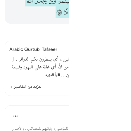
ﱚ
ﱛ
ﱜ
ﱝ
ﱞﱟ
ﱠ
ﱡ
ﱢ
ﱣ
ﱤ
ﱥ
ﱦ
ﱧ
اقرأ التفسير
Arabic Qurtubi Tafseer
الذين يتربصون بكم يعني المنافقين ، أي ينتظرون بكم الدوائر . [
ص: 358 ] فإن كان لكم فتح من الله أي غلبة على اليهود وغنيمة
. قالوا ألم نكن معكم أي أعطون…
اقرأ المزيد
المزيد من التفاسير
الدروس
موسوعة الهدايات القرآنية
قبل ٤٠ أسبوعًا
·
المراجع
آية ١٤١:٤
يَتَرَبَّصُونَ ... شدة عداوة المنافقين للمؤمنين، وترقبهم للمصائب، والأضرار