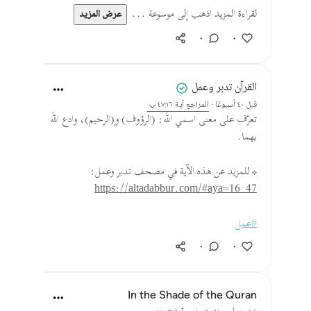
لقراءة المزيد اذهب إلى موسوعة ...
عرض المزيد
٠
٠
القرآن تدبر وعمل
قبل ٤٠ أسبوعًا
·
المراجع
آية ٤٧:١٦
تعرّف على معنى اسمي الله: (الرؤوف) و(الرحيم)، وادع الله
بهما.
* للمزيد عن هذه الآية في مصحف تدبر وعمل:
https://altadabbur.com/#aya=16_47
#عمل
٠
٠
In the Shade of the Quran