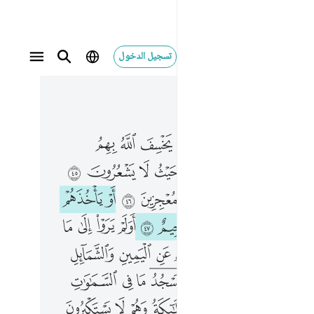
تسجيل الدخول
 في السياق
٢, جوز ١٤
 السييات ان يخسف الله بهم الارض او ياتيهم العذاب من حيث لا يشعرون ٤٥ او ياخذهم في تقلبهم فما هم بمعجزين ٤٦ او ياخذهم على تخوف فان ربكم لرءوف رحيم ٤٧ اولم يروا الى ما خلق الله من شيء يتفيا ظلاله عن اليمين والشمايل سجدا لله وهم داخرون ٤٨ ولله يسجد ما في السماوات وما في الارض من دابة والملايكة وهم لا يستكبرون ٤٩ يخافون ربهم من 
ﱡ
ﱢ
ﱣ
ﱤ
ﱥ
ﱦ
ﱧ
ا۟ ٱلسَّيِّـَٔاتِ أَن يَخْسِفَ ٱللَّهُ بِهِمُ ٱلْأَرْضَ أَوْ يَأْتِيَهُمُ ٱلْعَذَابُ مِنْ حَيْثُ لَا يَشْعُرُونَ ٤٥ أَوْ يَأْخُذَهُمْ فِى تَقَلُّبِهِمْ فَمَا هُم بِمُعْجِزِينَ ٤٦ أَوْ يَأْخُذَهُمْ عَلَىٰ تَخَوُّفٍۢ فَإِنَّ رَبَّكُمْ لَرَءُوفٌۭ رَّحِيمٌ ٤٧ أَوَلَمْ يَرَوْا۟ إِلَىٰ مَا خَلَقَ ٱللَّهُ مِن شَىْءٍۢ يَتَفَيَّؤُا۟ ظِلَـٰلُهُۥ عَنِ ٱلْيَمِينِ وَٱلشَّمَآئِلِ سُجَّدًۭا لِّلَّهِ وَهُمْ دَٰخِرُونَ ٤٨ وَلِلَّهِ يَسْجُدُ مَا فِى ٱلسَّمَـٰوَٰتِ وَمَا فِى ٱلْأَرْضِ مِن دَآبَّةٍۢ وَٱلْمَلَـٰٓئِكَةُ وَهُمْ لَا يَسْتَكْبِرُونَ ٤٩ يَخَافُونَ رَبَّهُ
ﱩ
ﱪ
ﱫ
ﱬ
ﱭ
ﱮ
ﱯ
ﱰ
ﱳ
ﱴ
ﱵ
ﱶ
ﱷ
ﱸ
ﱹ
ﱺ
ﱼ
ﱽ
ﱾ
ﱿ
ﲀ
ﲁ
ﲂ
ﲃ
ﲄ
ﲅ
ﲇ
ﲈ
ﲉ
ﲊ
ﲋ
ﲌ
ﲍ
ﲎ
ﲐ
ﲑ
ﲒ
ﲓ
ﲔﲕ
ﲖﲗ
ﲘ
ﲙ
ﲚ
ﲜ
ﲝ
ﲞ
ﲟ
ﲠ
ﲡ
ﲢ
ﲣ