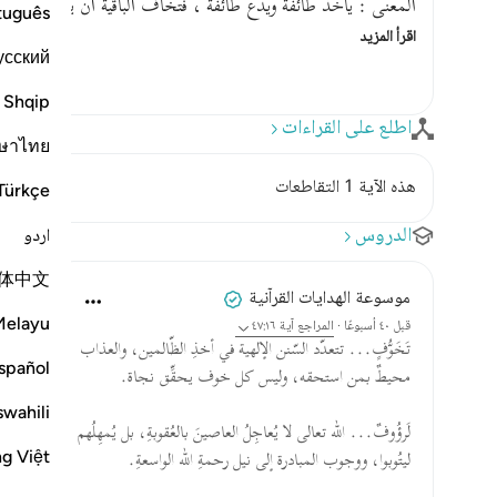
المعنى : يأخذ طائفة ويدع طائفة ، فتخاف الباقية أن ينزل بها 
tuguês
اقرأ المزيد
усский
Shqip
اطلع على القراءات
ษาไทย
هذه الآية 1 التقاطعات
Türkçe
الدروس
اردو
体中文
موسوعة الهدايات القرآنية
Melayu
قبل ٤٠ أسبوعًا
·
المراجع
آية ٤٧:١٦
تَخَوُّفٍ... تتعدّد السّنن الإلهية في أخذِ الظّالمين، والعذاب
spañol
محيطٌ بمن استحقه، وليس كل خوف يحقِّق نجاة.
swahili
لَرؤُوفٌ... الله تعالى لا يُعاجِلُ العاصينَ بالعُقوبةِ، بل يُمهِلُهم
ng Việt
ليتُوبوا، ووجوب المبادرة إلى نيل رحمةِ الله الواسعةِ.