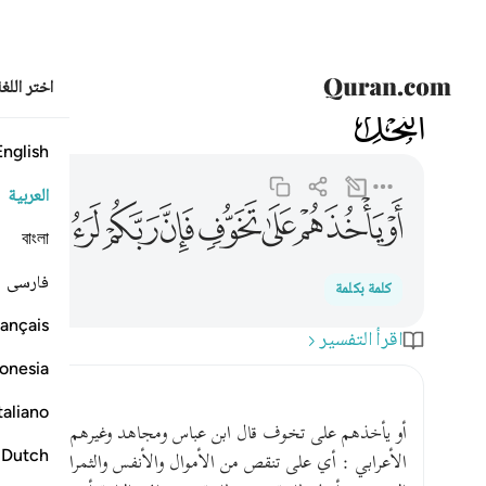
اختر اللغ
016
النحل
16:47
او ياخذهم على تخوف فان ربكم لرءوف رحيم ٤٧
English
العربية
ﱹ
ﱺ
ﱻ
ﱼ
ﱽ
ﱾ
ﱿ
ﲀ
বাংলা
فارسی
كلمة بكلمة
ançais
اقرأ التفسير
onesia
taliano
أو يأخذهم على تخوف قال ابن عباس ومجاهد وغيرهم أي على تنقص
Dutch
الأعرابي : أي على تنقص من الأموال والأنفس والثمرات حتى أ