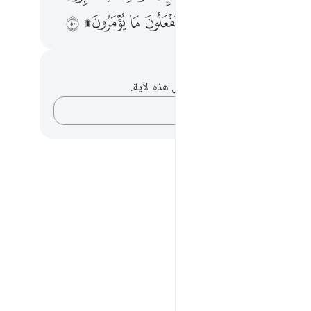
ﲥ
ﲦ
ﲧ
ﲨ
ﲩ
ﲪ
ﲫﲬ
ﲭ
حظات وتأملات
لديك أي ملاحظات أو تأملات حول هذه الآية.
دوّن أفكارك…