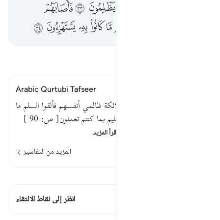
ﳅ
ﳆ
ﳇ
ﳈ
ﳉ
ﳊ
ﳋ
ﳌ
ﳍ
ﳎ
ﳏ
ﳐ
ﳑ
ﳒ
ﳓ
ﳔ
ﳕ
اقرأ التفسير
Arabic Qurtubi Tafseer
قوله تعالى : الذين تتوفاهم الملائكة ظالمي أنفسهم فألقوا السلم ما
كنا نعمل من سوء بلى إن الله عليم بما كنتم تعملون[ ص: 90 ]
قوله تعالى : الذين تتوفاهم …
اقرأ المزيد
المزيد من التفاسير
اطلع على القراءات
هذه الآية 1 التقاطعات
انظر إلى نقاط الالتقاء