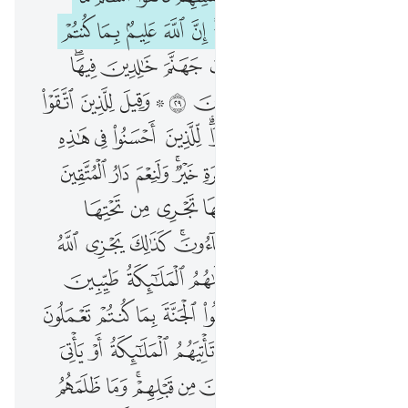
ﱡ
ﱢ
ﱣ
ﱤﱥ
ﱦﱧ
ﱨ
ﱩ
ﱪ
ﱫ
ﱬ
ﱭ
ﱮ
ﱯ
ﱰ
ﱱ
ﱲ
ﱳﱴ
ﱵ
ﱶ
ﱷ
ﱸ
ﱹ ﱺ
ﱻ
ﱼ
ﱽ
ﱾ
ﱿﲀ
ﲁ
ﲂﲃ
ﲄ
ﲅ
ﲆ
ﲇ
ﲈ
ﲉﲊ
ﲋ
ﲌ
ﲍﲎ
ﲏ
ﲐ
ﲑ
ﲒ
ﲓ
ﲔ
ﲕ
ﲖ
ﲗ
ﲘ
ﲙﲚ
ﲛ
ﲜ
ﲝ
ﲞﲟ
ﲠ
ﲡ
ﲢ
ﲣ
ﲤ
ﲥ
ﲦ
ﲧ
ﲨ
ﲩ
ﲪ
ﲫ
ﲬ
ﲭ
ﲮ
ﲯ
ﲰ
ﲱ
ﲲ
ﲳ
ﲴ
ﲵ
ﲶ
ﲷ
ﲸ
ﲹ
ﲺ
ﲻﲼ
ﲽ
ﲾ
ﲿ
ﳀ
ﳁﳂ
ﳃ
ﳄ