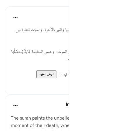
الدروس
موسوعة الهدايات القرآنية
قبل ٤٠ أسبوعًا
·
المراجع
آية ٢٨:١٦
تَتَوَفَّاهُمُ... سوء عاقبة الكفر في الدّنيا والقبر والآخرةِ، والموت قنطرة بين
دارين ولملك الموت أعوان.
ظَالِمِي... التّوبةَ تنقطِع عند حضورِ الموت، وحسنِ الخاتِمة غايةٌ يُحصّلُها
المـُؤمن، وكفر العبد ضّرر على نفسه.
فَأَلْقَوُاْ... توفي الملائكة لهم فيه تعذي...
عرض المزيد
٠
٠
In the Shade of the Quran
قبل ٣١ أسبوعًا
·
المراجع
آية ٢٨:١٦
The surah paints the unbelievers' position at the
moment of their death, when they are still close to