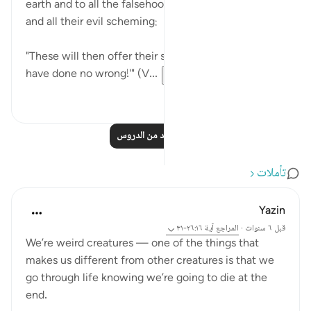
earth and to all the falsehood they asserted here,
and all their evil scheming:
"These will then offer their submission, saying: 'We
have done no wrong!'" (V...
عرض المزيد
٠
٠
اقرأ المزيد من الدروس
تأملات
Yazin
قبل ٦ سنوات
·
المراجع
آية ٢٦:١٦-٣١
We’re weird creatures — one of the things that
makes us different from other creatures is that we
go through life knowing we’re going to die at the
end.