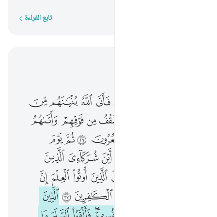
تابع القراءة
كلمة بكلمة
اقرأ في السياق
الفصل ١٦, صفحة ٢٧٠, جوز ١٤
قد مكر الذين من قبلهم فاتى الله بنيانهم من القواعد فخر عليهم السقف من فوقهم واتاهم العذاب من حيث لا يشعرون ٢٦ ثم يوم القيامة يخزيهم ويقول اين شركايي الذين كنتم تشاقون فيهم قال الذين اوتوا العلم ان الخزي اليوم والسوء على الكافرين ٢٧ الذين تتوفاهم الملايكة ظالمي انفسهم فالقوا السلم ما كنا نعمل من سوء بلى ان الله عليم بما كنتم تعملون ٢٨ فادخلوا ابواب جهنم خالدين فيها فلبيس مثوى المتكبرين ٢٩ ۞ وقيل للذين اتقوا ماذا انزل ربكم قالوا خيرا للذين احسنوا في هاذه الدنيا حسنة ولدار الاخرة خير ولنعم دار المتقين ٣٠ جنات عدن يدخلونها تجري من
ﲺ
ﲻ
ﲼ
ﲽ
ﲾ
ﲿ
ﳀ
ﳁ
ﳂ
قَدْ مَكَرَ ٱلَّذِينَ مِن قَبْلِهِمْ فَأَتَى ٱللَّهُ بُنْيَـٰنَهُم مِّنَ ٱلْقَوَاعِدِ فَخَرَّ عَلَيْهِمُ ٱلسَّقْفُ مِن فَوْقِهِمْ وَأَتَىٰهُمُ ٱلْعَذَابُ مِنْ حَيْثُ لَا يَشْعُرُونَ ٢٦ ثُمَّ يَوْمَ ٱلْقِيَـٰمَةِ يُخْزِيهِمْ وَيَقُولُ أَيْنَ شُرَكَآءِىَ ٱلَّذِينَ كُنتُمْ تُشَـٰٓقُّونَ فِيهِمْ ۚ قَالَ ٱلَّذِينَ أُوتُوا۟ ٱلْعِلْمَ إِنَّ ٱلْخِزْىَ ٱلْيَوْمَ وَٱلسُّوٓءَ عَلَى ٱلْكَـٰفِرِينَ ٢٧ ٱلَّذِينَ تَتَوَفَّىٰهُمُ ٱلْمَلَـٰٓئِكَةُ ظَالِمِىٓ أَنفُسِهِمْ ۖ فَأَلْقَوُا۟ ٱلسَّلَمَ مَا كُنَّا نَعْمَلُ مِن سُوٓءٍۭ ۚ بَلَىٰٓ إِنَّ ٱللَّهَ عَلِيمٌۢ بِمَا كُنتُمْ تَعْمَلُونَ ٢٨ فَٱدْخُلُوٓا۟ أَبْوَٰبَ جَهَنَّمَ خَـٰلِدِينَ فِيهَا ۖ فَلَبِئْسَ مَثْوَى ٱلْمُتَكَبِّرِينَ ٢٩ ۞ وَقِيلَ لِلَّذِينَ ٱتَّقَوْا۟ مَاذَآ أَنزَلَ رَبُّكُمْ ۚ قَالُوا۟ خَيْرًۭا ۗ لِّلَّذِينَ أَحْسَنُوا۟ فِى هَـٰذِهِ ٱلدُّنْيَا حَسَنَةٌۭ ۚ وَلَدَارُ ٱلْـَٔاخِرَةِ خَيْرٌۭ ۚ وَلَنِعْمَ دَارُ ٱلْمُتَّقِينَ ٣٠ جَنَّـٰتُ عَدْنٍۢ يَدْخُلُونَهَا
ﳃ
ﳄ
ﳅ
ﳆ
ﳇ
ﳈ
ﳉ
ﳊ
ﳋ
ﳌ
ﳍ
ﳎ
ﳏ
ﱁ
ﱂ
ﱃ
ﱄ
ﱅ
ﱆ
ﱇ
ﱈ
ﱉ
ﱊ
ﱋﱌ
ﱍ
ﱎ
ﱏ
ﱐ
ﱑ
ﱒ
ﱓ
ﱔ
ﱕ
ﱖ
ﱗ
ﱘ
ﱙ
ﱚ
ﱛ
ﱜﱝ
ﱞ
ﱟ
ﱠ