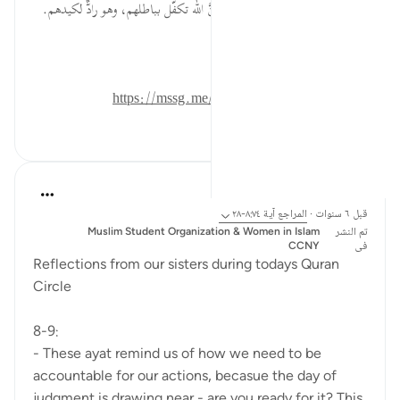
بمواجهة الجاحدين المعاندين، فإنَّ الله تكفّل بباطلهم، وهو رادٌّ لكيدهم.
المصدر: هدايات القرآن الكريم
للمزيد حمل تطبيق تدبر:
https://mssg.me/4lx6w
٠
٠
Esma Esa
قبل ٦ سنوات
·
المراجع
آية ٨:٧٤-٢٨
تم النشر
Muslim Student Organization & Women in Islam
فى
CCNY
Reflections from our sisters during todays Quran
Circle
8-9:
- These ayat remind us of how we need to be
accountable for our actions, becasue the day of
judgment is drawing near - are you ready for it? This