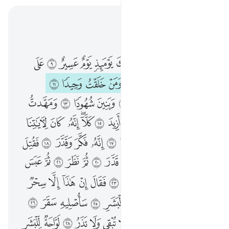
اقرأ في السياق
الفصل ٧٤, صفحة ٥٧٥, جوز ٢٩
فاذا نقر في الناقور ٨ فذالك يوميذ يوم عسير ٩ على الكافرين غير يسير ١٠ ذرني ومن خلقت وحيدا ١١ وجعلت له مالا ممدودا ١٢ وبنين شهودا ١٣ ومهدت له تمهيدا ١٤ ثم يطمع ان ازيد ١٥ كلا انه كان لاياتنا عنيدا ١٦ سارهقه صعودا ١٧ انه فكر وقدر ١٨ فقتل كيف قدر ١٩ ثم قتل كيف قدر ٢٠ ثم نظر ٢١ ثم عبس وبسر ٢٢ ثم ادبر واستكبر ٢٣ فقال ان هاذا الا سحر يوثر ٢٤ ان هاذا الا قول البشر ٢٥ ساصليه سقر ٢٦ وما ادراك ما سقر ٢٧ لا تبقي ولا تذر ٢٨ لواحة للبشر ٢٩ عليها تسعة عشر ٣٠ وما جعلنا اصحاب النار الا ملايكة وما جعلنا عدتهم الا فتنة للذين كفروا ليستيقن الذين اوتوا الكتاب ويزداد الذين امنوا ايمانا ولا يرتاب الذين اوتوا الكتاب والمومنون وليقول الذين في قلوبهم مرض والكافرون ماذا اراد الله بهاذا مثلا كذالك يضل الله من يشاء ويهدي من يشاء وما يعلم جنود ربك الا هو وما هي الا ذكرى للبشر ٣١
ﲰ
ﲱ
ﲲ
ﲳ
ﲴ
ﲵ
ﲶ
ﲷ
ﲸ
ﲹ
ﲺ
فَإِذَا نُقِرَ فِى ٱلنَّاقُورِ ٨ فَذَٰلِكَ يَوْمَئِذٍۢ يَوْمٌ عَسِيرٌ ٩ عَلَى ٱلْكَـٰفِرِينَ غَيْرُ يَسِيرٍۢ ١٠ ذَرْنِى وَمَنْ خَلَقْتُ وَحِيدًۭا ١١ وَجَعَلْتُ لَهُۥ مَالًۭا مَّمْدُودًۭا ١٢ وَبَنِينَ شُهُودًۭا ١٣ وَمَهَّدتُّ لَهُۥ تَمْهِيدًۭا ١٤ ثُمَّ يَطْمَعُ أَنْ أَزِيدَ ١٥ كَلَّآ ۖ إِنَّهُۥ كَانَ لِـَٔايَـٰتِنَا عَنِيدًۭا ١٦ سَأُرْهِقُهُۥ صَعُودًا ١٧ إِنَّهُۥ فَكَّرَ وَقَدَّرَ ١٨ فَقُتِلَ كَيْفَ قَدَّرَ ١٩ ثُمَّ قُتِلَ كَيْفَ قَدَّرَ ٢٠ ثُمَّ نَظَرَ ٢١ ثُمَّ عَبَسَ وَبَسَرَ ٢٢ ثُمَّ أَدْبَرَ وَٱسْتَكْبَرَ ٢٣ فَقَالَ إِنْ هَـٰذَآ إِلَّا سِحْرٌۭ يُؤْثَرُ ٢٤ إِنْ هَـٰذَآ إِلَّا قَوْلُ ٱلْبَشَرِ ٢٥ سَأُصْلِيهِ سَقَرَ ٢٦ وَمَآ أَدْرَىٰكَ مَا سَقَرُ ٢٧ لَا تُبْقِى وَلَا تَذَرُ ٢٨ لَوَّاحَةٌۭ لِّلْبَشَرِ ٢٩ عَلَيْهَا تِسْعَةَ عَشَرَ ٣٠ وَمَا جَعَلْنَآ أَصْحَـٰبَ ٱلنَّارِ إِلَّا مَلَـٰٓئِكَةًۭ ۙ وَمَا جَعَلْنَا عِدَّتَهُمْ إِلَّا فِتْنَةًۭ لِّلَّذِينَ كَفَرُوا۟ لِيَسْتَيْقِنَ ٱلَّذِينَ أُوتُوا۟ ٱلْكِتَـٰبَ وَيَزْدَادَ ٱلَّذِينَ ءَامَنُوٓا۟ إِيمَـٰنًۭا ۙ وَلَا يَرْتَابَ ٱلَّذِينَ أُوتُوا۟ ٱلْكِتَـٰبَ وَٱلْمُؤْمِنُونَ ۙ وَلِيَقُولَ ٱلَّذِينَ فِى قُلُوبِهِم مَّرَضٌۭ وَٱلْكَـٰفِرُونَ مَاذَآ أَرَادَ ٱللَّهُ بِهَـٰذَا مَثَلًۭا ۚ كَذَٰلِكَ يُضِلُّ ٱللَّهُ مَن يَشَآءُ وَيَهْدِى مَن يَشَآءُ ۚ وَمَا يَعْلَمُ جُنُودَ رَبِّكَ إِلَّا هُوَ ۚ وَمَا هِىَ إِلَّا ذِكْرَىٰ لِلْبَشَرِ ٣١
ﲻ
ﲼ
ﲽ
ﲾ
ﲿ
ﳀ
ﳁ
ﳂ
ﳃ
ﳄ
ﳅ
ﳆ
ﳇ
ﳈ
ﳉ
ﳊ
ﳋ
ﳌ
ﳍ
ﳎ
ﳏ
ﳐ
ﳑ
ﳒ
ﳓ
ﳔ
ﳕﳖ
ﳗ
ﳘ
ﳙ
ﳚ
ﳛ
ﳜ
ﳝ
ﳞ
ﳟ
ﳠ
ﳡ
ﳢ
ﱁ
ﱂ
ﱃ
ﱄ
ﱅ
ﱆ
ﱇ
ﱈ
ﱉ
ﱊ
ﱋ
ﱌ
ﱍ
ﱎ
ﱏ
ﱐ
ﱑ
ﱒ
ﱓ
ﱔ
ﱕ
ﱖ
ﱗ
ﱘ
ﱙ
ﱚ
ﱛ
ﱜ
ﱝ
ﱞ
ﱟ
ﱠ
ﱡ
ﱢ
ﱣ
ﱤ
ﱥ
ﱦ
ﱧ
ﱨ
ﱩ
ﱪ
ﱫ
ﱬ
ﱭ
ﱮ
ﱯ
ﱰ