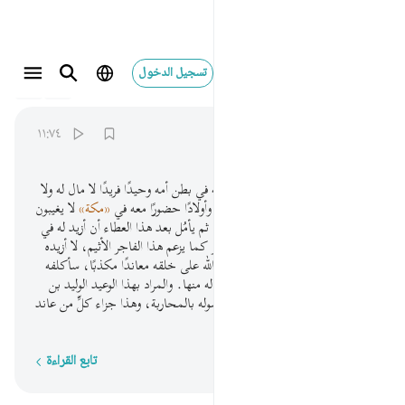
تسجيل الدخول
074
المدثر
74:11
ذرني ومن خلقت وحيدا ١١
١١:٧٤
ﲿ
ﳀ
ﳁ
ﳂ
ﳃ
دعني -أيها الرسول- أنا والذي خلقته في بطن أمه وحيدًا فريدًا لا مال له ولا
ولد، وجعلت له مالا مبسوطًا واسعًا وأولادًا حضورًا معه في
«مكة»
لا يغيبون
عنه، ويسَّرت له سبل العيش تيسيرًا، ثم يأمُل بعد هذا العطاء أن أزيد له في
ماله وولده، وقد كفر بي. ليس الأمر كما يزعم هذا الفاجر الأثيم، لا أزيده
على ذلك؛ إنه كان للقرآن وحجج الله على خلقه معاندًا مكذبًا، سأكلفه
مشقة من العذاب والإرهاق لا راحة له منها. والمراد بهذا الوعيد الوليد بن
المغيرة المعاند للحق المبارز لله ولرسوله بالمحاربة، وهذا جزاء كلِّ من عاند
الحق ونابذه.
تابع القراءة
كلمة بكلمة