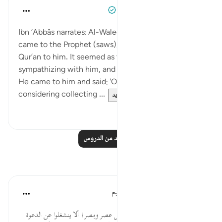
Prophetic Commentary
قبل ٨ سنوات
·
المراجع
آية ١١:٧٤-٣٠
Ibn ‘Abbâs narrates: Al-Waleed b. al-Mugheerah
came to the Prophet (saws), and he recited the
Qur’an to him. It seemed as though he was
sympathizing with him, and that reached Abu Jahl.
He came to him and said: 'O uncle, your people are
considering collecting ...
عرض المزيد
٠
٠
اقرأ المزيد من الدروس
تأملات
الهيئة العالمية لتدبر القرآن الكريم
قبل ٣٠ أسبوعًا
·
المراجع
آية ١١:٧٤
هي دعوة للنبي ﷺ، وللدعاة في كل عصر ومِصر؛ ألا ينشغلوا عن الدعوة