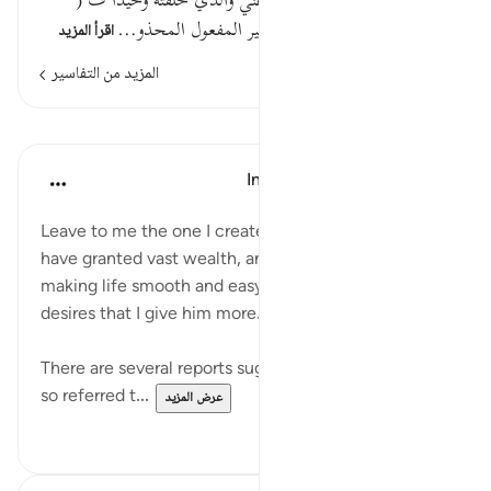
وعيد وتهديد ومن خلقت أي دعني والذي خلقته وحيدا ف (
وحيدا ) على هذا حال من ضمير المفعول المحذو…
اقرأ المزيد
المزيد من التفاسير
الدروس
In the Shade of the Quran
قبل ٣١ أسبوعًا
·
المراجع
آية ١١:٧٤-١٥
Leave to me the one I created alone, to whom I
have granted vast wealth, and sons by his side,
making life smooth and easy for him; yet he greedily
desires that I give him more. (Verses 11-15)
There are several reports suggesting that the person
so referred t...
عرض المزيد
٠
٠