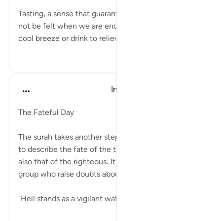
قبل ٨ سنوات
·
المراجع
آية ٢٤:٧٨
Tasting, a sense that guarantees reality for us, will
not be felt when we are enduring the Fire through
cool breeze or drink to relieve any punishment.
٠
٠
In the Shade of the Quran
قبل ٣١ أسبوعًا
·
المراجع
آية ٢١:٧٨-٣٠
The Fateful Day
The surah takes another step, beyond resurrection,
to describe the fate of the tyrant unbelievers and
also that of the righteous. It begins with the former
group who raise doubts about the fateful tiding:
"Hell stands as a vigilant watch guar...
عرض المزيد
٠
٠