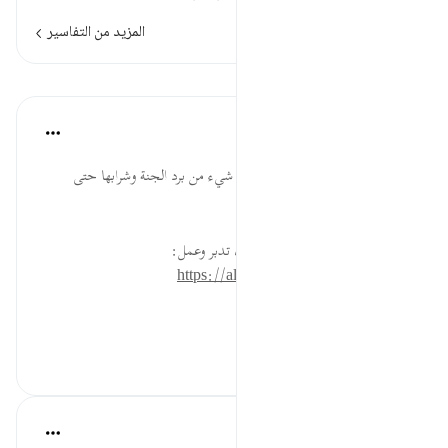
المزيد من التفاسير
الدروس
القرآن تدبر وعمل
قبل ٤٠ أسبوعًا
·
المراجع
آية ٢٣:٧٨-٢٤
لا يزال عند أهل النار أمل أن يصلهم شيء من برد الجنة وشرابها حتى
يسمعوا قوله تعالى.
* للمزيد عن هذه الآية في مصحف تدبر وعمل:
https://altadabbur.com/#aya=78_23
#توجيهات
٠
٠
Yaser Birjas