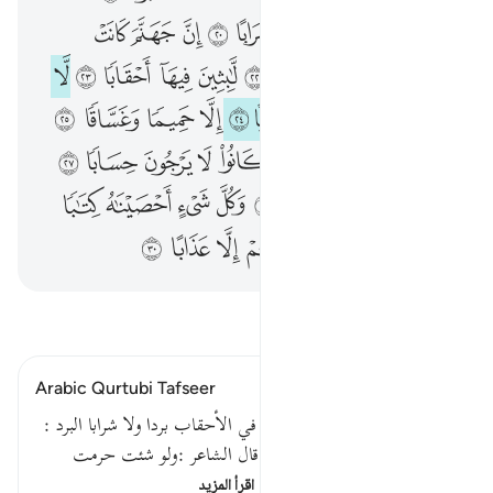
ﲔ
ﲕ
ﲖ
ﲗ
ﲘ
ﲙ
ﲚ
ﲛ
ﲜ
ﲝ
ﲞ
ﲟ
ﲠ
ﲡ
ﲢ
ﲣ
ﲤ
ﲥ
ﲦ
ﲧ
ﲨ
ﲩ
ﲪ
ﲫ
ﲬ
ﲭ
ﲮ
ﲯ
ﲰ
ﲱ
ﲲ
ﲳ
ﲴ
ﲵ
ﲶ
ﲷ
ﲸ
ﲹ
ﲺ
ﲻ
ﲼ
ﲽ
ﲾ
ﲿ
ﳀ
ﳁ
ﳂ
ﳃ
ﳄ
ﳅ
ﳆ
ﳇ
اقرأ التفسير
Arabic Qurtubi Tafseer
قوله تعالى : لا يذوقون فيها أي في الأحقاب بردا ولا شرابا البرد :
النوم في قول أبي عبيدة وغيره ; قال الشاعر :ولو شئت حرمت
النساء سواكم وإن شئت لم أ…
اقرأ المزيد