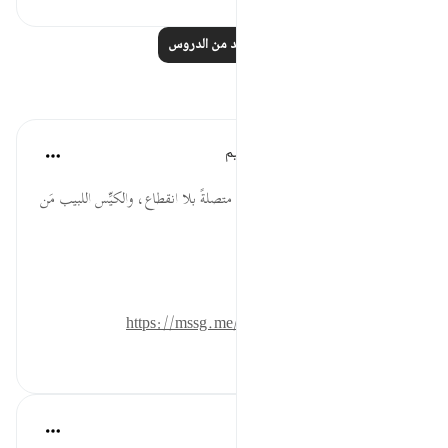
اقرأ المزيد من الدروس
تأملات
الهيئة العالمية لتدبر القرآن الكريم
قبل ٣٠ أسبوعًا
·
المراجع
آية ٢٤:٧٨-٢٥
* أقسى الآلام على النفس ما كانت متصلةً بلا انقطاع، والكيِّس اللبيب مَن
اتَّقاها بعمل صالح وطاعة مخلصة.
المصدر: هدايات القرآن الكريم
للمزيد حمل تطبيق تدبر:
https://mssg.me/4lx6w
٠
٠
Zufisha Khaleel