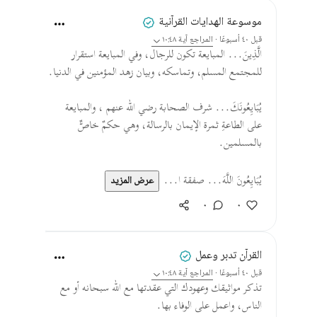
موسوعة الهدايات القرآنية
قبل ٤٠ أسبوعًا
·
المراجع
آية ١٠:٤٨
الَّذِينَ... المبايعة تكون للرجال، وفي المبايعة استقرار
للمجتمع المسلم، وتماسكه، وبيان زهد المؤمنين في الدنيا.
يُبَايِعُونَكَ... شرف الصحابة رضي الله عنهم ، والمبايعة
على الطاعةِ ثمرة الإيمان بالرسالة، وهي حكمٌ خاصٌّ
بالمسلمين.
يُبَايِعُونَ اللَّهَ... صفقة ا...
عرض المزيد
٠
٠
القرآن تدبر وعمل
قبل ٤٠ أسبوعًا
·
المراجع
آية ١٠:٤٨
تذكر مواثيقك وعهودك التي عقدتها مع الله سبحانه أو مع
الناس، واعمل على الوفاء بها.