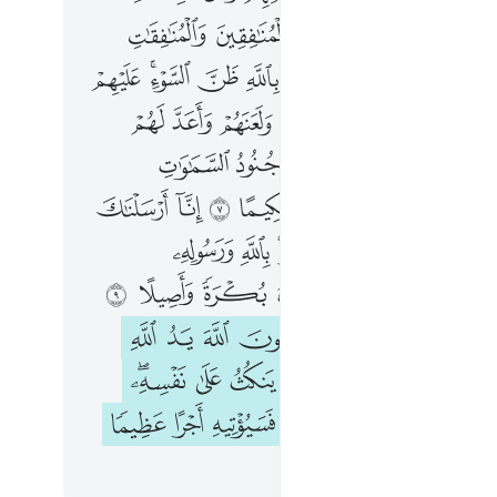
ﲄ
ﲅ
ﲆ
ﲇ
ﲈ
ﲉ
ﲋ
ﲌ
ﲍ
ﲎ
ﲏﲐ
ﲑ
ﲓﲔ
ﲕ
ﲖ
ﲗ
ﲘ
ﲙ
ﲚ
ﲝ
ﲞ
ﲟ
ﲠ
ﲡ
ﲢ
ﲤ
ﲥ
ﲦ
ﲧ
ﲨ
ﲩ
ﲪ
ﲫ
ﲭ
ﲮ
ﲯ
ﲰ
ﲱ
ﲲ
ﲴﲵ
ﲶ
ﲷ
ﲸ
ﲹ
ﱂ
ﱃ
ﱄ
ﱅ
ﱆ
ﱇ
ﱈ
ﱊﱋ
ﱌ
ﱍ
ﱎ
ﱏ
ﱐ
ﱑﱒ
ﱔ
ﱕ
ﱖ
ﱗ
ﱘ
ﱙ
ﱚ
ﱛ