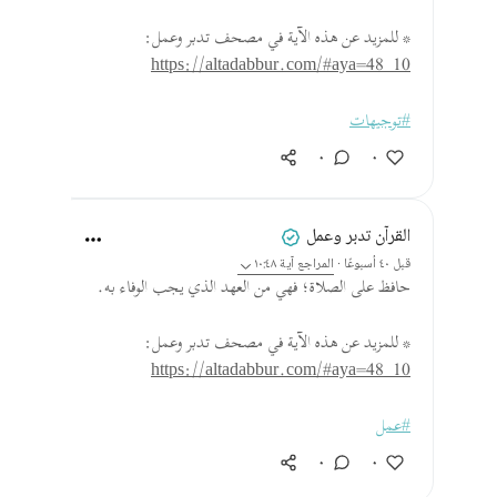
* للمزيد عن هذه الآية في مصحف تدبر وعمل:
https://altadabbur.com/#aya=48_10
#توجيهات
٠
٠
القرآن تدبر وعمل
قبل ٤٠ أسبوعًا
·
المراجع
آية ١٠:٤٨
حافظ على الصلاة؛ فهي من العهد الذي يجب الوفاء به.
* للمزيد عن هذه الآية في مصحف تدبر وعمل:
https://altadabbur.com/#aya=48_10
#عمل
٠
٠