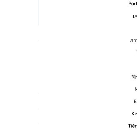
Por
ﲃ
р
تابع القراءة
ﲊ
ﲒ
ภา
ﲛﲜ
Arabic Qurtubi Tafseer
ﲣ
يديهم فمن نكث فإنما ينكث على نفسه ومن أوفى بما
 بالحديبية يا محمد . إنما يبايعون الله بين أن بيعتهم
ﲬ
: من يطع ا…
اقرأ المزيد
简
ﲳ
المزيد من التفاسير
ﱁ
E
ﱉ
Ki
ﱓ
انظر إلى نقاط الالتقاء
Tiế
ﱜ
تأملات