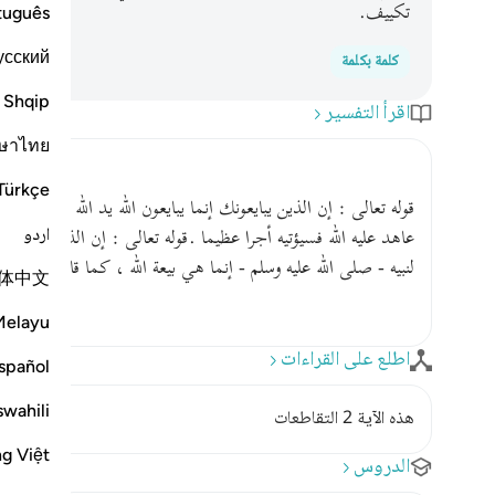
تكييف.
tuguês
усский
كلمة بكلمة
Shqip
اقرأ التفسير
ษาไทย
Türkçe
قوله تعالى : إن الذين يبايعونك إنما يبايعون الله يد الله فوق أ
اردو
عاهد عليه الله فسيؤتيه أجرا عظيما .قوله تعالى : إن الذين يبايعونك
لنبيه - صلى الله عليه وسلم - إنما هي بيعة الله ، كما قال تعالى 
体中文
Melayu
اطلع على القراءات
spañol
swahili
هذه الآية 2 التقاطعات
ng Việt
الدروس