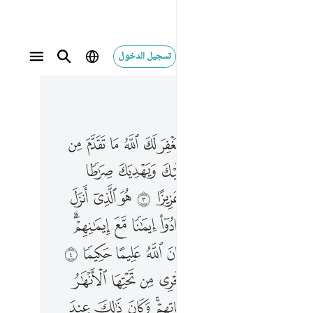
تسجيل الدخول
 في السياق
١٠
٥, جوز ٢٦
 ٣ هو الذي انزل السكينة في قلوب المومنين ليزدادوا ايمانا مع ايمانهم ولله جنود السماوات والارض وكان الله عليما حكيما ٤ ليدخل المومنين والمومنات جنات تجري من تحتها الانهار خالدين فيها ويكفر عنهم سيياتهم وكان ذالك عند الله فوزا عظيما ٥ ويعذب المنافقين والمنافقات والمشركين والمشركات الظانين بالله ظن السوء عليهم دايرة السوء وغضب الله عليهم ولعنهم واعد لهم جهنم وساءت مصيرا ٦ ولله جنود السماوات والارض وكان الله عزيزا حكيما ٧ انا ارسلناك شاهدا ومبشرا ونذيرا ٨ لتومنوا بالله ورسوله وتعزروه وتوقروه وتسبحوه بكرة واصيلا ٩ ان الذين يبايعونك انما يبايعون الله يد الله فوق ايديهم فمن نكث فانما ينكث على نفسه ومن اوفى بما عاهد عليه الله فسيوتيه اجرا عظيما ١٠
ﱂ
ﱃ
ﱄ
ﱅ
ﱆ
ﱇ
ﱈ
ﱉ
ﱊ
ﱋ
ﱌ
ًا ٣ هُوَ ٱلَّذِىٓ أَنزَلَ ٱلسَّكِينَةَ فِى قُلُوبِ ٱلْمُؤْمِنِينَ لِيَزْدَادُوٓا۟ إِيمَـٰنًۭا مَّعَ إِيمَـٰنِهِمْ ۗ وَلِلَّهِ جُنُودُ ٱلسَّمَـٰوَٰتِ وَٱلْأَرْضِ ۚ وَكَانَ ٱللَّهُ عَلِيمًا حَكِيمًۭا ٤ لِّيُدْخِلَ ٱلْمُؤْمِنِينَ وَٱلْمُؤْمِنَـٰتِ جَنَّـٰتٍۢ تَجْرِى مِن تَحْتِهَا ٱلْأَنْهَـٰرُ خَـٰلِدِينَ فِيهَا وَيُكَفِّرَ عَنْهُمْ سَيِّـَٔاتِهِمْ ۚ وَكَانَ ذَٰلِكَ عِندَ ٱللَّهِ فَوْزًا عَظِيمًۭا ٥ وَيُعَذِّبَ ٱلْمُنَـٰفِقِينَ وَٱلْمُنَـٰفِقَـٰتِ وَٱلْمُشْرِكِينَ وَٱلْمُشْرِكَـٰتِ ٱلظَّآنِّينَ بِٱللَّهِ ظَنَّ ٱلسَّوْءِ ۚ عَلَيْهِمْ دَآئِرَةُ ٱلسَّوْءِ ۖ وَغَضِبَ ٱللَّهُ عَلَيْهِمْ وَلَعَنَهُمْ وَأَعَدَّ لَهُمْ جَهَنَّمَ ۖ وَسَآءَتْ مَصِيرًۭا ٦ وَلِلَّهِ جُنُودُ ٱلسَّمَـٰوَٰتِ وَٱلْأَرْضِ ۚ وَكَانَ ٱللَّهُ عَزِيزًا حَكِيمًا ٧ إِنَّآ أَرْسَلْنَـٰكَ شَـٰهِدًۭا وَمُبَشِّرًۭا وَنَذِيرًۭا ٨ لِّتُؤْمِنُوا۟ بِٱللَّهِ وَرَسُولِهِۦ وَتُعَزِّرُوهُ وَتُوَقِّرُوهُ وَتُسَبِّحُوهُ بُكْرَةًۭ وَأَصِيلًا ٩ إِنَّ ٱلَّذِينَ يُبَايِعُونَكَ إِنَّمَا يُبَايِعُونَ ٱللَّهَ يَدُ ٱللَّهِ فَوْقَ أَيْدِيهِمْ ۚ فَمَن نَّكَثَ فَإِنَّمَا يَنكُثُ عَلَىٰ نَفْسِهِۦ ۖ وَمَنْ أَوْفَىٰ بِمَا عَـٰهَدَ عَلَيْهُ ٱللَّهَ فَسَيُؤْتِيهِ أَجْرًا عَظِيمًۭا ١٠
ﱎ
ﱏ
ﱐ
ﱑ
ﱒ
ﱓ
ﱔ
ﱖ
ﱗ
ﱘ
ﱙ
ﱚ
ﱛ
ﱜ
ﱝ
ﱞ
ﱠ
ﱡ
ﱢ
ﱣ
ﱤ
ﱥ
ﱦﱧ
ﱩ
ﱪ
ﱫﱬ
ﱭ
ﱮ
ﱯ
ﱰ
ﱱ
ﱳ
ﱴ
ﱵ
ﱶ
ﱷ
ﱸ
ﱹ
ﱻ
ﱼ
ﱽ
ﱾﱿ
ﲀ
ﲁ
ﲂ