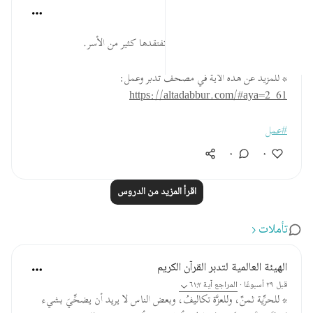
القرآن تدبر وعمل
قبل ٤٠ أسبوعًا
·
المراجع
آية ٦١:٢
ذكّر أسرتك بنعمة يستقلونها بينما تفتقدها كثير من الأسر.
* للمزيد عن هذه الآية في مصحف تدبر وعمل:
https://altadabbur.com/#aya=2_61
#عمل
٠
٠
اقرأ المزيد من الدروس
تأملات
الهيئة العالمية لتدبر القرآن الكريم
قبل ٢٩ أسبوعًا
·
المراجع
آية ٦١:٢
* للحرِّية ثمنٌ، وللعزَّة تكاليفُ، وبعض الناس لا يريد أن يضحِّيَ بشيء