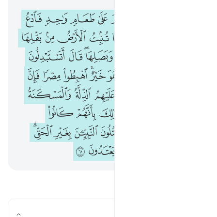
واذ قلتم يا موسى لن نصبر على طعام واحد فادع لنا ربك يخرج لنا مما تنبت
ﲋ
ﲌ
ﲍ
ﲎ
ﲏ
ﲐ
ﲑ
ﲒ
ﲓ
وَإِذْ قُلْتُمْ يَـٰمُوسَىٰ لَن نَّصْبِرَ عَلَىٰ طَعَامٍۢ وَٰحِدٍۢ فَٱدْعُ لَنَا رَبَّكَ يُخْرِجْ لَنَا مِمَّا تُنۢبِتُ
ﲔ
ﲕ
ﲖ
ﲗ
ﲘ
ﲙ
ﲚ
ﲛ
ﲜ
ﲝ
ﲞ
ﲟ
ﲠﲡ
ﲢ
ﲣ
ﲤ
ﲥ
ﲦ
ﲧ
ﲨ
ﲩﲪ
ﲫ
ﲬ
ﲭ
ﲮ
ﲯ
ﲰﲱ
ﲲ
ﲳ
ﲴ
ﲵ
ﲶ
ﲷ
ﲸ
ﲹﲺ
ﲻ
ﲼ
ﲽ
ﲾ
ﲿ
ﳀ
ﳁ
ﳂ
ﳃ
ﳄﳅ
ﳆ
ﳇ
ﳈ
ﳉ
ﳊ
ﳋ
اقرأ الأسئلة والأجوبة
ما المراد بالفوم في الآية؟