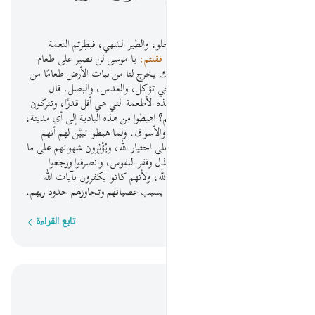
ﳋ
واذكروا حين أنزلنا عليكم الطعام الحلو، والطير الشهي، فبطِرتم النعمة
كعادتكم، وأصابكم الضيق والملل،
فقلتم:
يا موسى لن نصبر على طعام
ثابت لا يتغير مع الأيام، فادع لنا ربك يخرج لنا من نبات الأرض طعامًا من
البقول والخُضَر، والقثاء والحبوب التي تؤكل، والعدس، والبصل. قال
موسى -مستنكرًا عليهم-: أتطلبون هذه الأطعمة التي هي أقل قدرًا، وتتركون
هذا الرزق النافع الذي اختاره الله لكم؟ اهبطوا من هذه البادية إلى أي مدينة،
تجدوا ما اشتهيتم كثيرًا في الحقول والأسواق. ولما هبطوا تبيَّن لهم أنهم
يُقَدِّمون اختيارهم -في كل موطن- على اختيار الله، ويُؤْثِرون شهواتهم على ما
اختاره الله لهم; لذلك لزمتهم صِفَةُ الذل وفقر النفوس، وانصرفوا ورجعوا
بغضب من الله; لإعراضهم عن دين الله، ولأنهم كانوا يكفرون بآيات الله
ويقتلون النبيين ظلمًا وعدوانًا; وذلك بسبب عصيانهم وتجاوزهم حدود ربهم.
تابع القراءة
كلمة بكلمة
اقرأ في السياق
الفصل ٢, صفحة ٩, جوز ١