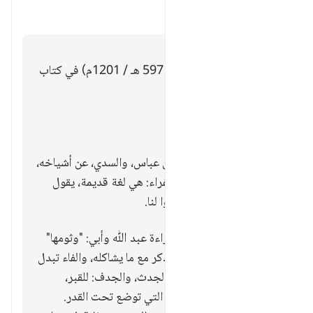
تبديل الإجابة لـ ما المراد بالفوم في الآية
تفسير
إجابة
قال الإمام ابن الجوزي (ت. 597 هـ / 1201م) في كتاب
زاد المسير:
وفي "الفوم" ثلاثة أقوال.
أحدها: أنه الحنطة، قاله ابن عباس، والسدي، عن أشياخه،
والحسن، وأبو مالك، قال الفراء: هي لغة قديمة، يقول
أهلها: فوموا لنا، أي: اختبزوا لنا.
. والثاني: أنه الثوم، وهو قراءة عبد ﷲ وأبي: "وثومها"
واختاره الفراء، وعلل بأنه ذكر مع ما يشاكله، والفاء تبدل
من الثاء، كما تقول العرب: الجدث، والجدف: للقبر،
والأثافي والأثاثي: للحجارة التي توضع تحت القدر.