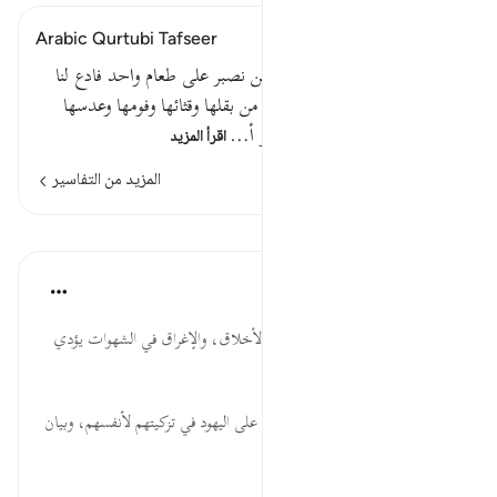
Arabic Qurtubi Tafseer
قوله تعالى : وإذ قلتم يا موسى لن نصبر على طعام واحد فادع لنا
ربك يخرج لنا مما تنبت الأرض من بقلها وقثائها وفومها وعدسها
وبصلها قال أتستبدلون الذي هو أ…
اقرأ المزيد
المزيد من التفاسير
الدروس
موسوعة الهدايات القرآنية
قبل ٤٠ أسبوعًا
·
المراجع
آية ٦١:٢
لَن نَّصْبِرَ... كفران النعم من سوء الأخلاق، والإغراق في الشهوات يؤدي
إلى فساد الذوق والحمق.
وَاحِدٍ... التحذير من الغلظة، والرد على اليهود في تزكيتهم لأنفسهم، وبيان
بعدهم عن معالي الأمور.