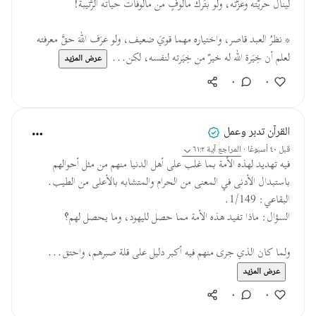
لينالَ حريَّته وعزَّته، ولو بتَرك مألوفٍ من مألوفات حياته الرَّتيبة!
* نظرُ العبد قاصر، واختياره مهما قويَ ضعيف، ولو عرَف اللهَ حقَّ معرفته
لعلم أن خِيَرة الله له خيرٌ من خِيَرته لنفسه، لكن...
عرض المزيد
٠
٠
القرآن تدبر وعمل
قبل ٤٠ أسبوعًا
·
المراجع
آية ٦١:٢
فيه تهديد لهذه الأمة بما غلب على أهل الدنيا منهم من مثل أحوالهم
باستبدال الأدنى في المعنى من الحرام والمتشابه بالأعلى من الطيب.
البقاعي: 1/149.
السؤال: ماذا تفيد هذه الأمة مما حصل لليهود، وما يحصل لهم؟
ولما كان الذي جرى منهم فيه أكبر دليل على قلة صبرهم، واحتق...
عرض المزيد
٠
٠