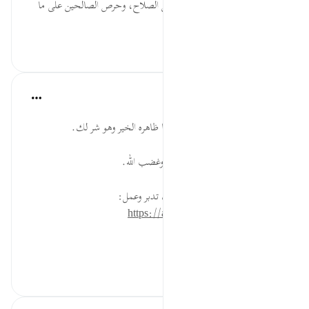
فَادْعُ... جواز طلب الدعاء من أهل الصلاح، وحرص الصالحين على ما
ينفع أ...
عرض المزيد
٠
٠
القرآن تدبر وعمل
قبل ٤٠ أسبوعًا
·
المراجع
آية ٦١:٢
لا تستقل رزق الله لك فيبدلك الله ما ظاهره الخير وهو شر لك.
من عاقبة المعصية: الذل، والفقر، وغضب الله.
* للمزيد عن هذه الآية في مصحف تدبر وعمل:
https://altadabbur.com/#aya=2_61
#توجيهات
٠
٠