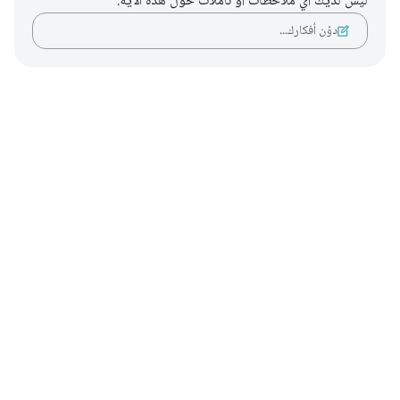
ليس لديك أي ملاحظات أو تأملات حول هذه الآية.
دوّن أفكارك…
Notes
placeholders
close