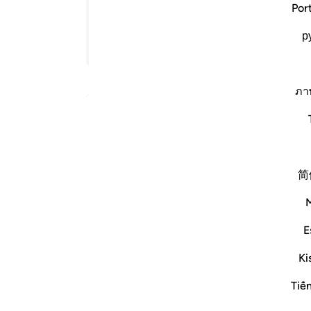
Por
ليكم بأمر الله، إن كنتم مصدقين بالله ورسله.
ﲶ
р
ﲽ
تابع القراءة
ﳅ
ภา
ملا
الإجابة لـ ما المراد بالسكينة في هذه الآية؟
ليس 
简
ه كوجه الإنسان، رواه أبو الأحوص عن علي رضي
E
، وكانوا إذا التقى الجمعان، أخرجت يدها،
Ki
بن عباس، وقال مجاهد: السكينة لها رأس
ة ] تغسل فيه قلوب الأنبياء. رواه أبو مالك
Tiế
تلفوا في شيء، كلمتهم وأخبرتهم ببيان ما