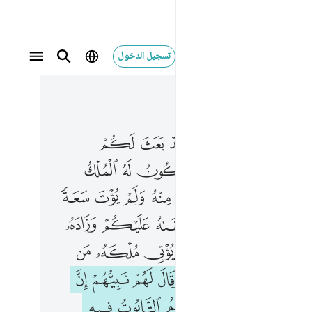
تسجيل الدخول
 في السياق
ان كنتم مومنين ٢٤٨
٤, جوز ٢
م نبيهم ان الله قد بعث لكم طالوت ملكا قالوا انى يكون له الملك علينا ونحن احق بالملك منه ولم يوت سعة من المال قال ان الله اصطفاه 
ﱽ
ﱾ
ﱿ
ﲀ
ﲁ
ﲂ
ﲃ
ُمْ نَبِيُّهُمْ إِنَّ ٱللَّهَ قَدْ بَعَثَ لَكُمْ طَالُوتَ مَلِكًۭا ۚ قَالُوٓا۟ أَنَّىٰ يَكُونُ لَهُ ٱلْمُلْكُ عَلَيْنَا وَنَحْنُ أَحَقُّ بِٱلْمُلْكِ مِنْهُ وَلَمْ يُؤْتَ سَعَةًۭ مِّنَ ٱلْمَالِ ۚ قَالَ إِنَّ ٱللَّهَ ٱصْطَفَ
ﲅﲆ
ﲇ
ﲈ
ﲉ
ﲊ
ﲋ
ﲍ
ﲎ
ﲏ
ﲐ
ﲑ
ﲒ
ﲓ
ﲕﲖ
ﲗ
ﲘ
ﲙ
ﲚ
ﲛ
ﲜ
ﲞ
ﲟ
ﲠﲡ
ﲢ
ﲣ
ﲤ
ﲥ
ﲨ
ﲩ
ﲪ
ﲫ
ﲬ
ﲭ
ﲮ
ﲯ
ﲱ
ﲲ
ﲳ
ﲴ
ﲵ