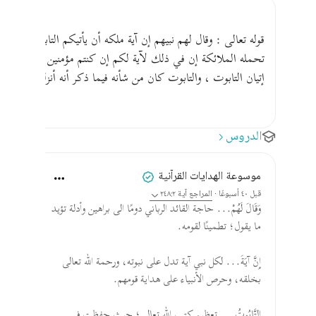
قوله تعالى : وقال لهم نبيهم إن آية ملكه أن يأتيكم التابوت فيه 
تحمله الملائكة إن في ذلك لآية لكم إن كنتم مؤمنين قوله تعالى : 
إتيان التابوت ، والتابوت كان من شأنه فيما ذكر أنه أنزله الله على
الدروس
موسوعة الهدايات القرآنية
قبل ٤٠ أسبوعًا
·
المراجع
آية ٢٤٨:٢
وَقَالَ لَهُمْ... حاجة القائد الرباني دومًا الى براهين وأدلة تؤيد
ما يقول؛ تطمينًا لقومه.
إِنَّ آيَةَ... لكل نبي آية تدل على نبوته، ورحمة الله تعالى
بخلقه، وحرص الأنبياء على هداية قومهم.
التَّابُوتُ... تعظيم كتب الله تعالى؛ حيث حفظت في