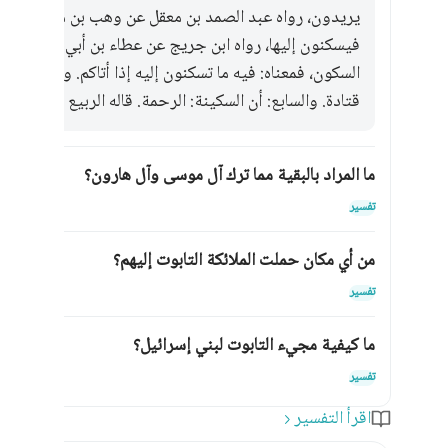
يريدون، رواه عبد الصمد بن معقل عن وهب بن منبه. والخا
فيسكنون إليها، رواه ابن جريج عن عطاء بن أبي رباح، وذه
السكون، فمعناه: فيه ما تسكنون إليه إذا أتاكم. والسادس: أن
قتادة. والسابع: أن السكينة: الرحمة. قاله الربيع بن أنس.
ما المراد بالبقية مما ترك آل موسى وآل هارون؟
تبديل 
تفسير
من أي مكان حملت الملائكة التابوت إليهم؟
تبديل 
تفسير
ما كيفية مجيء التابوت لبني إسرائيل؟
تبديل 
تفسير
اقرأ التفسير