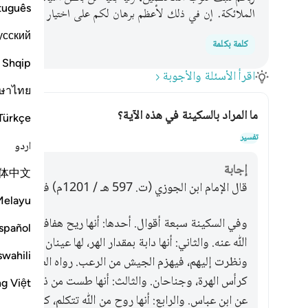
tuguês
الملائكة. إن في ذلك لأعظم برهان لكم على اختيار طالوت ملكًا ع
усский
كلمة بكلمة
Shqip
اقرأ الأسئلة والأجوبة
ษาไทย
ما المراد بالسكينة في هذه الآية؟
Türkçe
تبديل 
تفسير
اردو
إجابة
体中文
قال الإمام ابن الجوزي (ت. 597 هـ / 1201م) في كتاب زاد المسير:
Melayu
وفي السكينة سبعة أقوال. أحدها: أنها ريح هفافة لها وج
spañol
ﷲ عنه. والثاني: أنها دابة بمقدار الهر، لها عينان لها شعاع
swahili
ونظرت إليهم، فيهزم الجيش من الرعب. رواه الضحاك عن ا
كرأس الهرة، وجناحان. والثالث: أنها طست من ذهب [من الجن
ng Việt
عن ابن عباس. والرابع: أنها روح من ﷲ تتكلم، كانوا إذا اخ