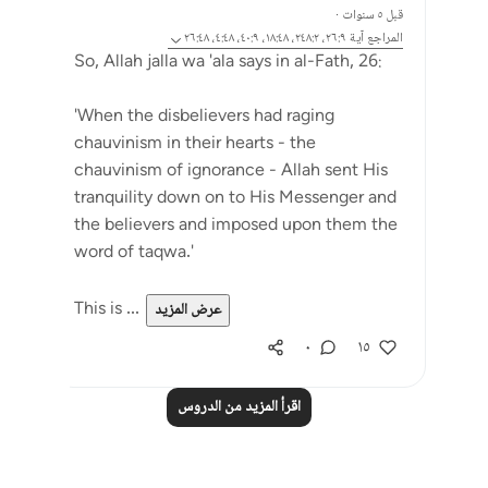
قبل ٥ سنوات
·
المراجع
آية ٢٦:٩، ٢٤٨:٢، ١٨:٤٨، ٤٠:٩، ٤:٤٨، ٢٦:٤٨
So, Allah jalla wa 'ala says in al-Fath, 26:
'When the disbelievers had raging
chauvinism in their hearts - the
chauvinism of ignorance - Allah sent His
tranquility down on to His Messenger and
the believers and imposed upon them the
word of taqwa.'
This is ...
عرض المزيد
٠
١٥
اقرأ المزيد من الدروس