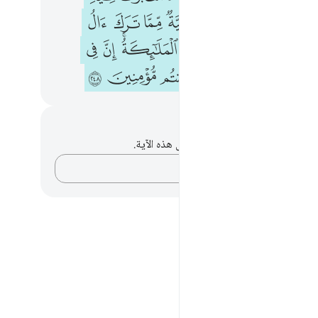
ﲷ
ﲸ
ﲹ
ﲺ
ﲻ
ﲼ
ﲾ
ﲿ
ﳀ
ﳁﳂ
ﳃ
ﳄ
ﳆ
ﳇ
ﳈ
ﳉ
ﳊ
ﳋ
حظات وتأملات
لديك أي ملاحظات أو تأملات حول هذه الآية.
دوّن أفكارك…