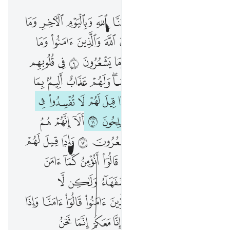
ﱜ
ﱝ
ﱞ
ﱟ
ﱠ
ﱡ
ﱢ
ﱣ
ﱤ
ومن الناس من يقول امنا بالله وباليوم الاخر وما هم بمومنين ٨ يخادعون الله والذين امنوا وما يخدعون الا انفسهم وما يشعرون ٩ في قلوبهم مرض فزادهم الله مرضا ولهم عذاب اليم بما كانوا يكذبون ١٠ واذا قيل لهم لا تفسدوا في الارض قالوا انما نحن مصلحون ١١ الا انهم هم المفسدون ولاكن لا يشعرون ١٢ واذا قيل لهم امنوا كما امن الناس قالوا انومن كما امن السفهاء الا انهم هم السفهاء ولاكن لا يعلمون ١٣ واذا لقوا الذين امنوا قالوا امنا واذا خلوا الى شياطينهم قالوا انا معكم انما نحن مستهزيون ١٤ الله يستهزي بهم ويمدهم في طغيانهم يعمهون ١٥ اولايك الذين اشتروا الضلالة بالهدى فما ربحت تجارتهم وما كانوا مهتدين ١٦
وَمِنَ ٱلنَّاسِ مَن يَقُولُ ءَامَنَّا بِٱللَّهِ وَبِٱلْيَوْمِ ٱلْـَٔاخِرِ وَمَا هُم بِمُؤْمِنِينَ ٨ يُخَـٰدِعُونَ ٱللَّهَ وَٱلَّذِينَ ءَامَنُوا۟ وَمَا يَخْدَعُونَ إِلَّآ أَنفُسَهُمْ وَمَا يَشْعُرُونَ ٩ فِى قُلُوبِهِم مَّرَضٌۭ فَزَادَهُمُ ٱللَّهُ مَرَضًۭا ۖ وَلَهُمْ عَذَابٌ أَلِيمٌۢ بِمَا كَانُوا۟ يَكْذِبُونَ ١٠ وَإِذَا قِيلَ لَهُمْ لَا تُفْسِدُوا۟ فِى ٱلْأَرْضِ قَالُوٓا۟ إِنَّمَا نَحْنُ مُصْلِحُونَ ١١ أَلَآ إِنَّهُمْ هُمُ ٱلْمُفْسِدُونَ وَلَـٰكِن لَّا يَشْعُرُونَ ١٢ وَإِذَا قِيلَ لَهُمْ ءَامِنُوا۟ كَمَآ ءَامَنَ ٱلنَّاسُ قَالُوٓا۟ أَنُؤْمِنُ كَمَآ ءَامَنَ ٱلسُّفَهَآءُ ۗ أَلَآ إِنَّهُمْ هُمُ ٱلسُّفَهَآءُ وَلَـٰكِن لَّا يَعْلَمُونَ ١٣ وَإِذَا لَقُوا۟ ٱلَّذِينَ ءَامَنُوا۟ قَالُوٓا۟ ءَامَنَّا وَإِذَا خَلَوْا۟ إِلَىٰ شَيَـٰطِينِهِمْ قَالُوٓا۟ إِنَّا مَعَكُمْ إِنَّمَا نَحْنُ مُسْتَهْزِءُونَ ١٤ ٱللَّهُ يَسْتَهْزِئُ بِهِمْ وَيَمُدُّهُمْ فِى طُغْيَـٰنِهِمْ يَعْمَهُونَ ١٥ أُو۟لَـٰٓئِكَ ٱلَّذِينَ ٱشْتَرَوُا۟ ٱلضَّلَـٰلَةَ بِٱلْهُدَىٰ فَمَا رَبِحَت تِّجَـٰرَتُهُمْ وَمَا كَانُوا۟ مُهْتَدِينَ ١٦
ﱥ
ﱦ
ﱧ
ﱨ
ﱩ
ﱪ
ﱫ
ﱬ
ﱭ
ﱮ
ﱯ
ﱰ
ﱱ
ﱲ
ﱳ
ﱴ
ﱵ
ﱶ
ﱷ
ﱸﱹ
ﱺ
ﱻ
ﱼ
ﱽ
ﱾ
ﱿ
ﲀ
ﲁ
ﲂ
ﲃ
ﲄ
ﲅ
ﲆ
ﲇ
ﲈ
ﲉ
ﲊ
ﲋ
ﲌ
ﲍ
ﲎ
ﲏ
ﲐ
ﲑ
ﲒ
ﲓ
ﲔ
ﲕ
ﲖ
ﲗ
ﲘ
ﲙ
ﲚ
ﲛ
ﲜ
ﲝ
ﲞ
ﲟ
ﲠﲡ
ﲢ
ﲣ
ﲤ
ﲥ
ﲦ
ﲧ
ﲨ
ﲩ
ﲪ
ﲫ
ﲬ
ﲭ
ﲮ
ﲯ
ﲰ
ﲱ
ﲲ
ﲳ
ﲴ
ﲵ
ﲶ
ﲷ
ﲸ