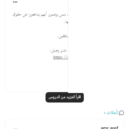
القرآن تدبر وعمل
قبل ٤٠ أسبوعًا
·
المراجع
آية ١١:٢
بين لمن حولك الخطورة والأكاذيب ممن يزعمون أنهم يدافعون عن حقوق
المرأة وهم يريدون تحرير الوصول إليها.
ادعُ اليوم بأن يكفي الله الأمة شر المنافقين.
* للمزيد عن هذه الآية في مصحف تدبر وعمل:
https://altadabbur.com/#aya=2_11
#عمل
٠
٠
اقرأ المزيد من الدروس
تأملات
amr aref