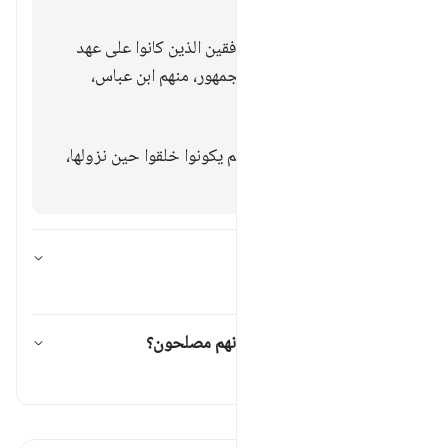
أحدهما: أنها نزلت في المنافقين الذين كانوا على عهد
رسول ﷲ ﷺ وهو قول الجمهور، منهم ابن عباس،
ومجاهد.
والثاني: أن المراد بها قوم لم يكونوا خلقوا حين نزولها،
قاله سلمان الفارسي
ما المراد بكلمة (الفساد) هنا؟
تبديل الإجابة لـ ما المراد بكلمة (الفساد) 
تفسير
ماذا يقصد المنافقون بقولهم أنهم مصلحون؟
تبديل الإجابة لـ ماذا يقصد المنافقون ب
تفسير
اقرأ التفسير