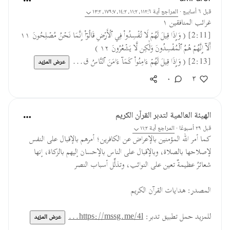
قبل ٦ أسابيع
·
المراجع
آية ١١٢:٦، ١١:٢، ١٤:٢، ١٧٩:٧، ١٣:٢
غرائب المنافقين ١
⁦[2:11]⁩ ⁧( وَإِذَا قِيلَ لَهُمۡ لَا تُفۡسِدُواْ فِي ٱلۡأَرۡضِ قَالُوٓاْ إِنَّمَا نَحۡنُ مُصۡلِحُونَ ١١
أَلَآ إِنَّهُمۡ هُمُ ٱلۡمُفۡسِدُونَ وَلَٰكِن لَّا يَشۡعُرُونَ ١٢ )⁩
عرض المزيد
٠
٣
الهيئة العالمية لتدبر القرآن الكريم
قبل ٢٩ أسبوعًا
·
المراجع
آية ١١:٢
كما أمر الله المؤمنين بالإعراض عن الكافرين؛ أمرهم بالإقبال على النفس
لإصلاحها بالصلاة، وبالإقبال على الناس بالإحسان إليهم بالزكاة، إنها
شعائرُ عظيمةٌ تعين على النوائب، وتذلِّل أسباب النصر
المصدر: هدايات القرآن الكريم
للمزيد حمل تطبيق تدبر:
https://mssg.me/4l...
عرض المزيد