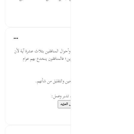
فلابد م...
عرض المزيد
٠
٠
القرآن تدبر وعمل
قبل ٤٠ أسبوعًا
·
المراجع
آية ١١:٢
فَصَّلَ الله أحوال الكافرين في آيتين، وأحوال المنافقين بثلاث عشرة آية لأن
خطر المنافقين أشد من خطر الكافرين؛ فالمنافقون ينخدع بهم عوام
المسلمين.
من صفات المنافقين احتقار الصالحين والتقليل من شأنهم.
* للمزيد عن هذه الآية في مصحف تدبر وعمل:
https://altadabbur....
عرض المزيد
٠
٠