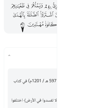
ﲹ
ﲺ
ﲻ
ﲼ
ﲽ
ﲾ
ﲿ
ﳀ
ﳁ
ﳂ
ﳃ
ﳄ
ﳅ
ﳆ
ﳇ
ﳈ
ﳉ
ﳊ
ﳋ
ﳌ
ﳍ
ﳎ
اقرأ الأسئلة والأجوبة
فيمن نزلت الآية؟
تبديل الإجابة لـ فيمن نزلت الآية؟
تفسير
إجابة
قال الإمام ابن الجوزي (ت. 597 هـ / 1201م) في كتاب
زاد المسير:
قوله تعالى: ﴿وإذا قيل لهم لا تفسدوا في الأرض﴾ اختلفوا
فيمن نزلت على قولين.