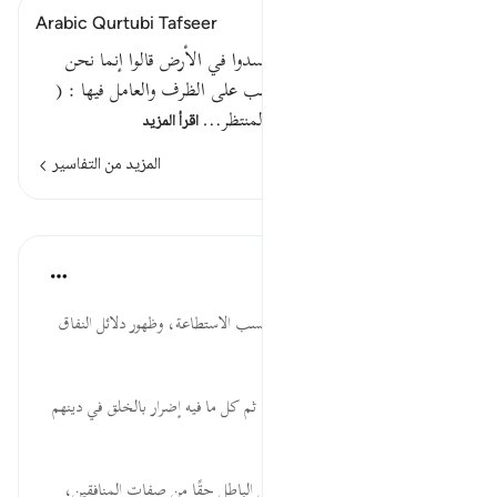
Arabic Qurtubi Tafseer
قوله تعالى : وإذا قيل لهم لا تفسدوا في الأرض قالوا إنما نحن
مصلحون ( إذا ) في موضع نصب على الظرف والعامل فيها : (
قالوا ) وهي تؤذن بوقوع الفعل المنتظر…
اقرأ المزيد
المزيد من التفاسير
الدروس
موسوعة الهدايات القرآنية
قبل ٤٠ أسبوعًا
·
المراجع
آية ١١:٢
قِيلَ... وجوب النهي عن المنكر حسب الاستطاعة، وظهور دلائل النفاق
مهما حاولوا إخفاءها.
لاَ تُفْسِدُواْ ... أعظم الفساد الكفر، ثم كل ما فيه إضرار بالخلق في دينهم
ودنياهم، وإشعال الفتن بينهم.
مُصْلِحُون... قلب الحقائق، وجعل الباطل حقًا من صفات المنافقين،