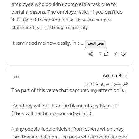
employee who couldn’t complete a task due to
certain reasons. The employer said, 'If you can’t do
it, I’ll give it to someone else.' It was a simple
statement, yet it struck me deeply.
It reminded me how easily, in t...
عرض المزيد
٣
١٢
Amina Bilal
قبل سنتين
·
المراجع
آية ٥٤:٥
The part of this verse that captured my attention is:
'And they will not fear the blame of any blamer.'
(They will not be concerned with it).
Many people face criticism from others when they
turn towards religion. The ones who leave college or