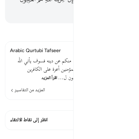
ﳌ
اقرأ التفسير
Arabic Qurtubi Tafseer
قوله : ياأيها الذين آمنوا من يرتد منكم عن دينه فسوف يأتي الله
بقوم يحبهم ويحبونه أذلة على المؤمنين أعزة على الكافرين
يجاهدون في سبيل الله ولا يخافون ل…
اقرأ المزيد
المزيد من التفاسير
اطلع على القراءات
هذه الآية 1 التقاطعات
انظر إلى نقاط الالتقاء
الدروس