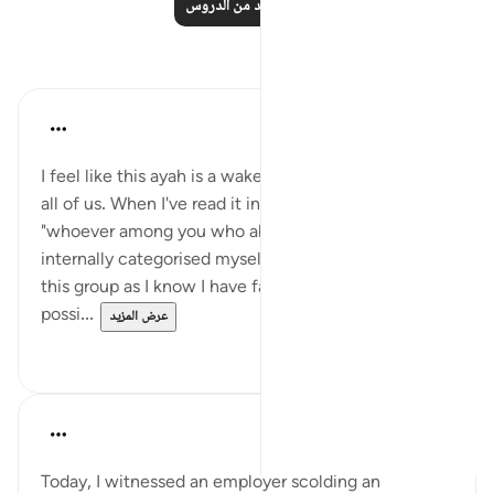
اقرأ المزيد من الدروس
تأملات
Julie Aoulad-Ali
قبل ١٦ أسبوعًا
·
المراجع
آية ٥٤:٥
I feel like this ayah is a wake up call to myself and to
all of us. When I've read it in the past I've read
"whoever among you who abandons their faith" and
internally categorised myself as not being among
this group as I know I have faith so Allah can't
possi...
عرض المزيد
٠
١٠
Hafza Eman
السنة الماضية
·
المراجع
آية ٥٤:٥
Today, I witnessed an employer scolding an