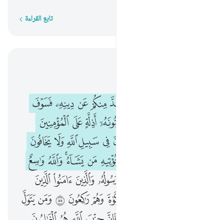
تابع القراءة
كلمة بكلمة
اقرأ في السياق
الفصل ٥, صفحة ١١٧, جوز ٦
يا ايها الذين امنوا من يرتد منكم عن دينه فسوف ياتي الله بقوم يحبهم ويحبونه اذلة على المومنين اعزة على الكافرين يجاهدون ف
ﲋ
ﲌ
ﲍ
ﲎ
ﲏ
ﲐ
ﲑ
ﲒ
ﲓ
يَـٰٓأَيُّهَا ٱلَّذِينَ ءَامَنُوا۟ مَن يَرْتَدَّ مِنكُمْ عَن دِينِهِۦ فَسَوْفَ يَأْتِى ٱللَّهُ بِقَوْمٍۢ يُحِبُّهُمْ وَيُحِبُّونَهُۥٓ أَذِلَّةٍ عَلَى ٱلْمُؤْمِنِينَ أَعِزَّةٍ عَلَى ٱلْكَـٰفِرِينَ يُجَـٰ
ﲔ
ﲕ
ﲖ
ﲗ
ﲘ
ﲙ
ﲚ
ﲛ
ﲜ
ﲝ
ﲞ
ﲟ
ﲠ
ﲡ
ﲢ
ﲣ
ﲤ
ﲥ
ﲦﲧ
ﲨ
ﲩ
ﲪ
ﲫ
ﲬ
ﲭﲮ
ﲯ
ﲰ
ﲱ
ﲲ
ﲳ
ﲴ
ﲵ
ﲶ
ﲷ
ﲸ
ﲹ
ﲺ
ﲻ
ﲼ
ﲽ
ﲾ
ﲿ
ﳀ
ﳁ
ﳂ
ﳃ
ﳄ
ﳅ
ﳆ
ﳇ
ﳈ
ﳉ
ﳊ
ﳋ