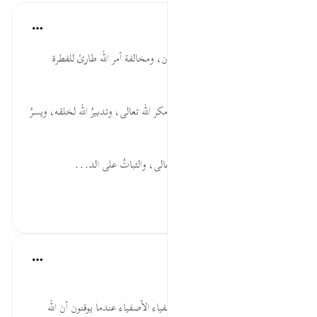
موسوعة الهدايات القرآنية
قبل ٤٠ أسبوعًا
·
المراجع
آية ٥٤:٥
يَرْتَدَّ... الإنسان مفطور على الإيمان، ومخالفة أمر الله طارئ للفطرة
الأولى؛ لتعبيره برِّدّته عن دينه.
يَأْتِي اللّهُ... التحذير من الأمن من مكر الله تعالى، وتدبيرُ الله لخلقه، ويسرُ
ذلك عليه سبحانه.
يُحِبُّهُمْ... إثبات صفة الحبّ لله تعالى، والثباتُ على الد...
عرض المزيد
٠
٠
Salah Soltan
قبل ٧ سنوات
·
المراجع
آية ٥٤:٥-٥٦
كم يسيل دمع العين فياضاً لدى أصفياء الأصفياء عندما يوقنون أن الله