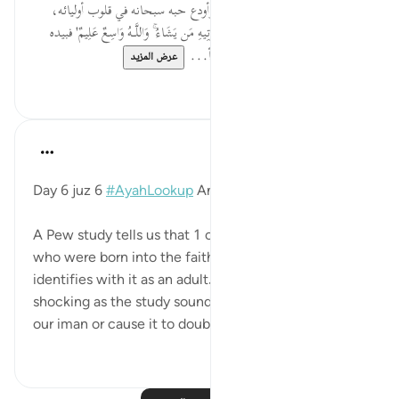
تعالى قد منحهم حباً من السماء، وأودع حبه سبحانه في قلوب أوليائه،
وكلها من ظلال ' ذَٰلِكَ فَضْلُ اللَّـهِ يُؤْتِيهِ مَن يَشَاءُ ۚ وَاللَّـهُ وَاسِعٌ عَلِيمٌ' فبيده
وحده تصاريف القلوب حتى دخل أ...
عرض المزيد
٠
٠
Mohannad Hakeem
قبل ٤ سنوات
·
المراجع
آية ٥٤:٥
Day 6 juz 6
#AyahLookup
Answer
A Pew study tells us that 1 out of every 5 Muslims
who were born into the faith leaves Islam and stop
identifies with it as an adult. As
shocking as the study sounds, it should not affect
our iman or cause it to doubt our fait...
عرض المزيد
١
١٢