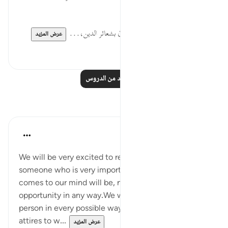
رغم تقديم استهزائهم بالدين عمومًا.
لاَّ يَعْقِلُون... تشنيعٌ على المستهزئ بشعائر الدين،...
عرض المزيد
٠
٠
اقرأ المزيد من الدروس
تأملات
Maryam Nazar
قبل ٤ سنوات
·
المراجع
آية ٥٨:٥
We will be very excited to receive an invitation from
someone who is very important.The first thing what
comes to our mind will be, not to miss that
opportunity in any way.We will prepare to meet that
person in every possible way.We will find nice
attires to w...
عرض المزيد