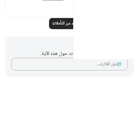
٠
٥
اقرأ المزيد من التأملات
ملاحظات وتأملات
ليس لديك أي ملاحظات أو تأملات حول هذه الآية.
دوّن أفكارك…
Notes
placeholders