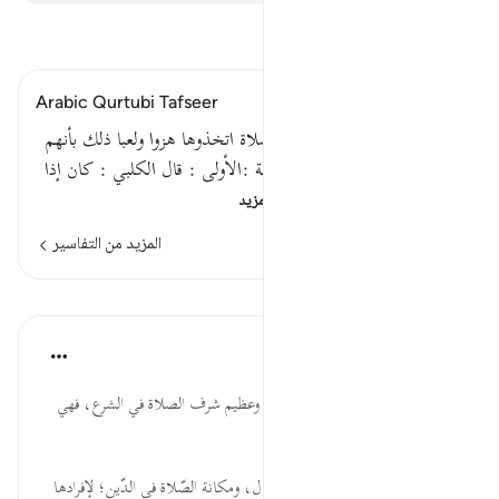
اقرأ التفسير
Arabic Qurtubi Tafseer
قوله تعالى : وإذا ناديتم إلى الصلاة اتخذوها هزوا ولعبا ذلك بأنهم
قوم لا يعقلونفيه اثنتا عشرة مسألة :الأولى : قال الكلبي : كان إذا
أذن المؤذن وقام المس…
اقرأ المزيد
المزيد من التفاسير
الدروس
موسوعة الهدايات القرآنية
قبل ٤٠ أسبوعًا
·
المراجع
آية ٥٨:٥
نَادَيْتُمْ... مشروعية الأذان للصلاة، وعظيم شرف الصلاة في الشرع، فهي
غاية يُدْعى إليها للاجتماع.
هُزُوًا... أهميّة التفصيل بعد الإجمال، ومكانة الصّلاة في الدّين؛ لإفرادها