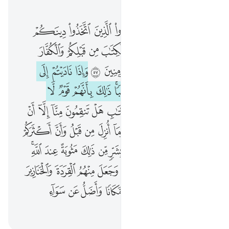
الفصل ٥, صفحة ١١٨, جوز ٦
يا ايها الذين امنوا لا تتخذوا الذين اتخذوا دينكم هزوا ولعبا من الذين اوتوا الكتاب من قبلكم والكفار اولياء واتقوا الله ان كنتم مومنين ٥٧ واذا ناديتم الى الصلاة اتخذوها هزوا ولعبا ذالك بانهم قوم لا يعقلون ٥٨ قل يا اهل الكتاب هل تنقمون منا الا ان امنا ب
ﳍ
ﳎ
ﳏ
ﳐ
ﳑ
ﳒ
ﳓ
ﳔ
يَـٰٓأَيُّهَا ٱلَّذِينَ ءَامَنُوا۟ لَا تَتَّخِذُوا۟ ٱلَّذِينَ ٱتَّخَذُوا۟ دِينَكُمْ هُزُوًۭا وَلَعِبًۭا مِّنَ ٱلَّذِينَ أُوتُوا۟ ٱلْكِتَـٰبَ مِن قَبْلِكُمْ وَٱلْكُفَّارَ أَوْلِيَآءَ ۚ وَٱتَّقُوا۟ ٱللَّهَ إِن كُنتُم مُّؤْمِنِينَ ٥٧ وَإِذَا نَادَيْتُمْ إِلَى ٱلصَّلَوٰةِ ٱتَّخَذُوهَا هُزُوًۭا وَلَعِبًۭا ۚ ذَٰلِكَ بِأَنَّهُمْ قَوْمٌۭ لَّا يَعْقِلُونَ ٥٨ قُلْ يَـٰٓأَهْلَ ٱلْكِتَـٰبِ هَلْ تَنقِمُونَ مِنَّآ إِلَّآ أَنْ ءَ
ﳕ
ﳖ
ﳗ
ﳘ
ﳙ
ﳚ
ﳛ
ﳜ
ﳝ
ﳞﳟ
ﳠ
ﳡ
ﳢ
ﳣ
ﳤ
ﳥ
ﱁ
ﱂ
ﱃ
ﱄ
ﱅ
ﱆ
ﱇﱈ
ﱉ
ﱊ
ﱋ
ﱌ
ﱍ
ﱎ
ﱏ
ﱐ
ﱑ
ﱒ
ﱓ
ﱔ
ﱕ
ﱖ
ﱗ
ﱘ
ﱙ
ﱚ
ﱛ
ﱜ
ﱝ
ﱞ
ﱟ
ﱠ
ﱡ
ﱢ
ﱣ
ﱤ
ﱥ
ﱦ
ﱧ
ﱨ
ﱩ
ﱪ
ﱫ
ﱬﱭ
ﱮ
ﱯ
ﱰ
ﱱ
ﱲ
ﱳ
ﱴ
ﱵ
ﱶ
ﱷ
ﱸﱹ
ﱺ
ﱻ
ﱼ
ﱽ
ﱾ
ﱿ
ﲀ
ﲁ