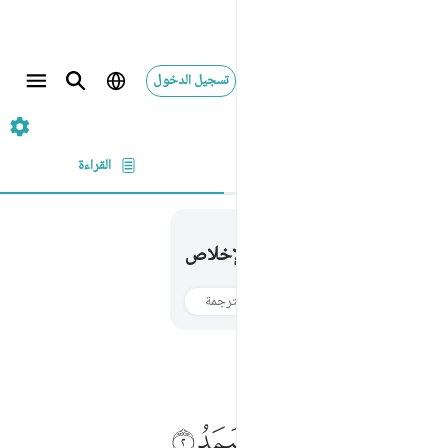
تسجيل الدخول
١١٢. الإخلاص
Switch Quran.com to
English
آية بآية
القراءة
الإخلاص
112
١١٢
.
الإخلاص
استمع
النص بالعربي
الترجمة
معلومات
ل هو الله احد ١ الله الصمد ٢
ﱁ
ﱂ
ﱃ
ﱄ
ﱅ
ﱆ
ﱇ
ﱈ
ُلْ هُوَ ٱللَّهُ أَحَدٌ ١ ٱللَّهُ ٱلصَّمَدُ ٢