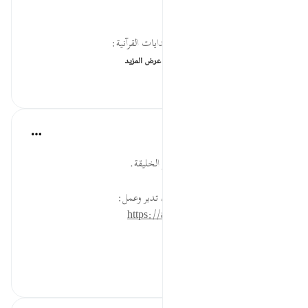
يخصها الله تعالى ما يشاء.
لقراءة المزيد اذهب إلى موسوعة الهدايات القرآنية:
https://hidayaaencyc.n...
عرض المزيد
٩٥
٠
٠
القرآن تدبر وعمل
قبل ٤٠ أسبوعًا
·
المراجع
آية ٧:٩٨
أهل الإيمان والعمل الصالح هم خير الخليقة.
* للمزيد عن هذه الآية في مصحف تدبر وعمل:
https://altadabbur.com/#aya=98_7
#توجيهات
٥٦
٠
٠