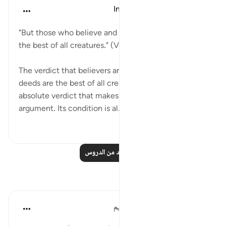
In the Shade of the Quran
قبل ٣١ أسبوعًا
·
المراجع
آية ٧:٩٨
"But those who believe and do righteous deeds are
the best of all creatures." (Verse 7)
The verdict that believers and those who do good
deeds are the best of all creatures is also an
absolute verdict that makes for no dispute or
argument. Its condition is al...
عرض المزيد
١٣٢
٠
٠
اقرأ المزيد من الدروس
تأملات
الهيئة العالمية لتدبر القرآن الكريم
قبل ٣٠ أسبوعًا
·
المراجع
آية ٧:٩٨