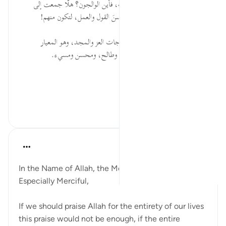
* باب الخيرية مفتوح على مصراعيه، فأين الوالجون؟ هلّا جمعت إلى
صدق إيمانك، وثبات يقينك، حُسنَ القول والعمل، لتكون منهم!
* الإيمان يرفع صاحبه إلى أعلى درجات العز والمجد، وهو المعيار
الحقيقي لتصنيف الناس بين صالح وطالح، ومحسن ومسيء.
المصدر: هدايات القرآن الكريم
...
عرض المزيد
١
٠
٠
Razia Zahra
قبل سنتين
·
المراجع
آية ٧:٩٨
In the Name of Allah, the Most Merciful, the
Especially Merciful,
If we should praise Allah for the entirety of our lives
this praise would not be enough, if the entire