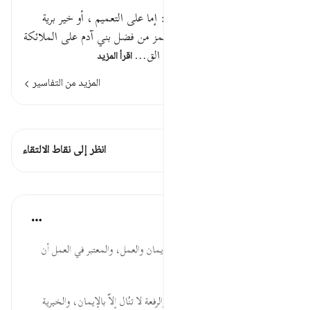
وكذا [ ص: 129 ] خير البرية : إما على التعميم ، أو خير برية
عصرهم . وقد استدل بقراءة الهمز من فضل بني آدم على الملائكة
، وقد مضى في سورة ( البقرة ) الق…
اقرأ المزيد
المزيد من التفاسير
اطلع على القراءات
هذه الآية 1 التقاطعات
انظر إلى نقاط الالتقاء
الدروس
موسوعة الهدايات القرآنية
قبل ٤٠ أسبوعًا
·
المراجع
آية ٧:٩٨
وَعَمِلُواْ... دعوة إلى الثبات على الإيمان والعمل، والمعتبر في العمل أن
يكون صالحًا.
خَيْرُ ... المؤمنون هم خير البرية، والرفعة لا تنُال إلاّ بالإيمان، والخيرية