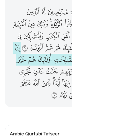
وما امروا الا ليعبدوا الله مخلصين له الدين حنفاء ويقيموا الصلاة ويوتوا الزكاة وذالك دين القيمة ٥ ان الذين كفروا من اهل الكتاب والمشركين في نار جهنم خالدين فيها اولايك هم شر البرية ٦ ان الذين امنوا وعملوا الصالحات اولايك هم خير البرية ٧ جزاوهم عند ربهم جنات عدن
ﲬ
ﲭ
ﲮ
ﲯ
ﲰ
ﲱ
ﲲ
ﲳ
وَمَآ أُمِرُوٓا۟ إِلَّا لِيَعْبُدُوا۟ ٱللَّهَ مُخْلِصِينَ لَهُ ٱلدِّينَ حُنَفَآءَ وَيُقِيمُوا۟ ٱلصَّلَوٰةَ وَيُؤْتُوا۟ ٱلزَّكَوٰةَ ۚ وَذَٰلِكَ دِينُ ٱلْقَيِّمَةِ ٥ إِنَّ ٱلَّذِينَ كَفَرُوا۟ مِنْ أَهْلِ ٱلْكِتَـٰبِ وَٱلْمُشْرِكِينَ فِى نَارِ جَهَنَّمَ خَـٰلِدِينَ فِيهَآ ۚ أُو۟لَـٰٓئِكَ هُمْ شَرُّ ٱلْبَرِيَّةِ ٦ إِنَّ ٱلَّذِينَ ءَامَنُوا۟ وَعَمِلُوا۟ ٱلصَّـٰلِحَـٰتِ أُو۟لَـٰٓئِكَ هُمْ خَيْرُ ٱلْبَرِيَّةِ ٧ جَزَآؤُهُمْ عِندَ رَبِّهِمْ جَنَّ
ﲴ
ﲵ
ﲶ
ﲷ
ﲸﲹ
ﲺ
ﲻ
ﲼ
ﲽ
ﱁ
ﱂ
ﱃ
ﱄ
ﱅ
ﱆ
ﱇ
ﱈ
ﱉ
ﱊ
ﱋ
ﱌﱍ
ﱎ
ﱏ
ﱐ
ﱑ
ﱒ
ﱓ
ﱔ
ﱕ
ﱖ
ﱗ
ﱘ
ﱙ
ﱚ
ﱛ
ﱜ
ﱝ
ﱞ
ﱟ
ﱠ
ﱡ
ﱢ
ﱣ
ﱤ
ﱥ
ﱦ
ﱧ
ﱨﱩ
ﱪ
ﱫ
ﱬ
ﱭ
ﱮﱯ
ﱰ
ﱱ
ﱲ
ﱳ
ﱴ
اقرأ التفسير
Arabic Qurtubi Tafseer