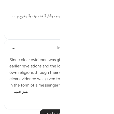
السوء أعظم من كل أحد.
خَالِدِينَ ... خلود الكفار في نار جهنم، والنار لا فناء لها، ولا يخرج م...
عرض المزيد
٢٣٨
٠
٠
In the Shade of the Quran
قبل ٣١ أسبوعًا
·
المراجع
آية ٦:٩٨
Since clear evidence was given to the people of
earlier revelations and the idolaters formerly in their
own religions through their own prophets, and since
clear evidence was given to them again, full of life,
in the form of a messenger from God reciting pure
...
عرض المزيد
٣٩٤
٠
٠