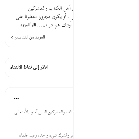
قوله تعالى : إن الذين كفروا من أهل الكتاب والمشركين
المشركين : معطوف على الذين ، أو يكون مجرورا معطوفا على
أهل .في نار جهنم خالدين فيها أولئك هم شر ال…
اقرأ المزيد
المزيد من التفاسير
اطلع على القراءات
هذه الآية 1 التقاطعات
انظر إلى نقاط الالتقاء
الدروس
موسوعة الهدايات القرآنية
قبل ٤٠ أسبوعًا
·
المراجع
آية ٦:٩٨
مِنْ ... إثبات إسلام بعض أهل الكتاب والمشركين الذين آمنوا بالله تعالى
ورسوله صلى الله عليه وسلم.
جَهَنَّمَ ... وعيد للكفار بالنار، والكفر والشرك شيء واحد، وعيد علماء