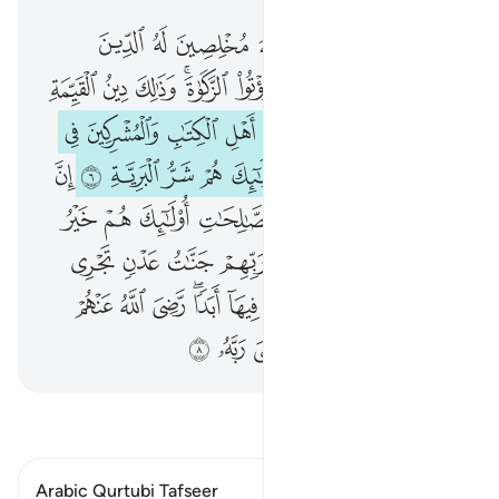
وما امروا الا ليعبدوا الله مخلصين له الدين حنفاء ويقيموا الصلاة ويوتوا الزكاة وذالك دين القيمة ٥ ان الذين كفروا من اهل الكتاب والمشركين في نار جهنم خالدين فيها اولايك هم شر البرية ٦ ان الذين امنوا وعملوا الصالحات اولايك هم خير البرية ٧ جزاوهم عند ربهم جنات عدن
ﲬ
ﲭ
ﲮ
ﲯ
ﲰ
ﲱ
ﲲ
ﲳ
وَمَآ أُمِرُوٓا۟ إِلَّا لِيَعْبُدُوا۟ ٱللَّهَ مُخْلِصِينَ لَهُ ٱلدِّينَ حُنَفَآءَ وَيُقِيمُوا۟ ٱلصَّلَوٰةَ وَيُؤْتُوا۟ ٱلزَّكَوٰةَ ۚ وَذَٰلِكَ دِينُ ٱلْقَيِّمَةِ ٥ إِنَّ ٱلَّذِينَ كَفَرُوا۟ مِنْ أَهْلِ ٱلْكِتَـٰبِ وَٱلْمُشْرِكِينَ فِى نَارِ جَهَنَّمَ خَـٰلِدِينَ فِيهَآ ۚ أُو۟لَـٰٓئِكَ هُمْ شَرُّ ٱلْبَرِيَّةِ ٦ إِنَّ ٱلَّذِينَ ءَامَنُوا۟ وَعَمِلُوا۟ ٱلصَّـٰلِحَـٰتِ أُو۟لَـٰٓئِكَ هُمْ خَيْرُ ٱلْبَرِيَّةِ ٧ جَزَآؤُهُمْ عِندَ رَبِّهِمْ جَنَّ
ﲴ
ﲵ
ﲶ
ﲷ
ﲸﲹ
ﲺ
ﲻ
ﲼ
ﲽ
ﱁ
ﱂ
ﱃ
ﱄ
ﱅ
ﱆ
ﱇ
ﱈ
ﱉ
ﱊ
ﱋ
ﱌﱍ
ﱎ
ﱏ
ﱐ
ﱑ
ﱒ
ﱓ
ﱔ
ﱕ
ﱖ
ﱗ
ﱘ
ﱙ
ﱚ
ﱛ
ﱜ
ﱝ
ﱞ
ﱟ
ﱠ
ﱡ
ﱢ
ﱣ
ﱤ
ﱥ
ﱦ
ﱧ
ﱨﱩ
ﱪ
ﱫ
ﱬ
ﱭ
ﱮﱯ
ﱰ
ﱱ
ﱲ
ﱳ
ﱴ
اقرأ التفسير
Arabic Qurtubi Tafseer