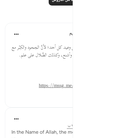
اقرأ المزيد من الدروس
تأملات
الهيئة العالمية لتدبر القرآن الكريم
قبل ٣٠ أسبوعًا
·
المراجع
آية ٦:٩٨
اعلم أن وعيد علماء السُّوء أعظم من وعيد كل أحد؛ لأنَّ الجحود والكِبْر مع
العلم يجعله كفر عناد، فيكون أقبح وأشنع، وكذلك الضَّلال على علم.
المصدر: هدايات القرآن الكريم
للمزيد حمل تطبيق تدبر:
https://mssg.me/4lx6w
١
٠
٠
Razia Zahra
قبل ٤ سنوات
·
المراجع
آية ٥:٩٨-٦، ١:٩٨-٢
In the Name of Allah, the most Gracious, the Most