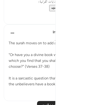
لقراءة المزيد اذهب إلى موسوعة الهدايات القرآنية:
https://hidayaae...
عرض المزيد
٠
٠
In the Shade of the Quran
قبل ٣١ أسبوعًا
·
المراجع
آية ٣٧:٦٨-٣٨
The surah moves on to add an element of sarcasm:
"Or have you a divine book which you study, and in
which you find that you shall have all that you
choose?" (Verses 37-38)
It is a sarcastic question that asks whether or not
the unbelievers have a book and if...
عرض المزيد
٠
٠