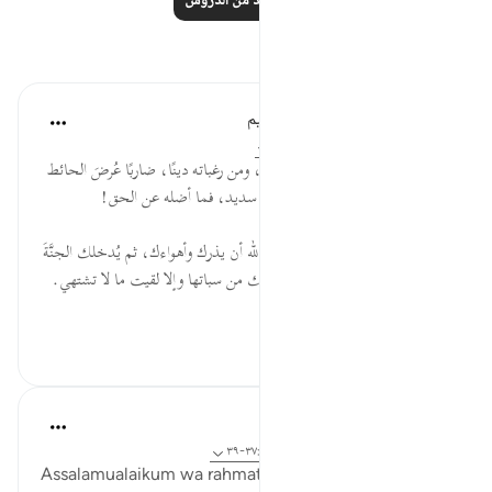
اقرأ المزيد من الدروس
تأملات
الهيئة العالمية لتدبر القرآن الكريم
قبل ٢٩ أسبوعًا
·
المراجع
آية ٣٧:٦٨-٣٩
* بعض الناس يجعل من هواه وحيًا، ومن رغباته دينًا، ضاربًا عُرضَ الحائط
بما بين يديه من شرع حنيف ودين سديد، فما أضله عن الحق!
* ليس لك أيها العبد من عهدٍ عند الله أن يذرك وأهواءك، ثم يُدخلك الجنَّةَ
بلا حساب ولا عذاب! فأيقظ روحك من سباتها وإلا لقيت ما لا تشتهي.
...
عرض المزيد
٠
٠
Maimona Aziz
قبل ١١ أسبوعًا
·
المراجع
آية ١٥٥:٢-١٥٦، ٣٧:٦٨-٣٩
Assalamualaikum wa rahmatullahi wa barakatuhu.