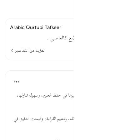
اقرأ التفسير
Arabic Qurtubi Tafseer
أي لكم كتاب تجدون فيه المطيع كالعاصي .
المزيد من التفاسير
الدروس
موسوعة الهدايات القرآنية
قبل ٤٠ أسبوعًا
·
المراجع
آية ٣٧:٦٨
كِتَابٌ... أهمية الكتب، وبيان تأثيرها في حفظ العلوم، وسهولة تناولها،
والاستزادة من المعرفة فيها.
تَدْرُسُون... الحث على العلم بوسائله، وتعليم القراءة، والبحث الدقيق في
العلوم العقلية والنقلية.