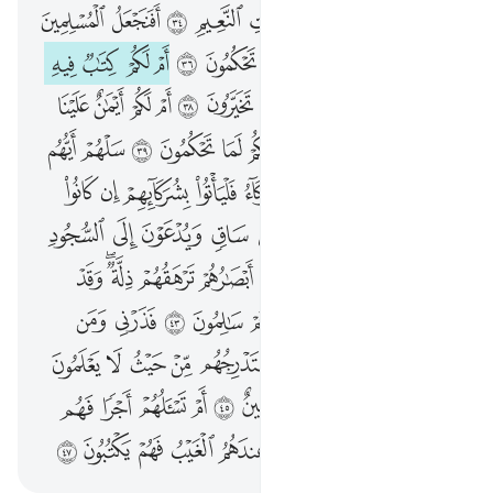
ان للمتقين عند ربهم جنات النعيم ٣٤ افنجعل المسلمين كالمجرمين ٣٥ ما لكم كيف تحكمون ٣٦ ام لكم كتاب فيه تدرسون ٣٧ ان لكم فيه لما تخيرون ٣٨ ام لكم ايمان علينا بالغة الى يوم القيامة ان لكم لما تحكمون ٣٩ سلهم ايهم بذالك زعيم ٤٠ ام لهم شركاء فلياتوا بشركايهم ان كانوا صادقين ٤١ يوم يكشف عن ساق ويدعون الى السجود فلا يستطيعون ٤٢ خاشعة ابصارهم ترهقهم ذلة وقد كانوا يدعون الى السجود وهم سالمون ٤٣ فذرني ومن يكذب بهاذا الحديث سنستدرجهم من حيث لا يعلمون ٤٤ واملي لهم ان كيدي متين ٤٥ ام تسالهم اجرا فهم من مغرم مثقلون ٤٦ ام عندهم الغيب فهم يكتبون ٤٧
ﲰ
ﲱ
ﲲ
ﲳ
ﲴ
ﲵ
ﲶ
ﲷ
ﲸ
إِنَّ لِلْمُتَّقِينَ عِندَ رَبِّهِمْ جَنَّـٰتِ ٱلنَّعِيمِ ٣٤ أَفَنَجْعَلُ ٱلْمُسْلِمِينَ كَٱلْمُجْرِمِينَ ٣٥ مَا لَكُمْ كَيْفَ تَحْكُمُونَ ٣٦ أَمْ لَكُمْ كِتَـٰبٌۭ فِيهِ تَدْرُسُونَ ٣٧ إِنَّ لَكُمْ فِيهِ لَمَا تَخَيَّرُونَ ٣٨ أَمْ لَكُمْ أَيْمَـٰنٌ عَلَيْنَا بَـٰلِغَةٌ إِلَىٰ يَوْمِ ٱلْقِيَـٰمَةِ ۙ إِنَّ لَكُمْ لَمَا تَحْكُمُونَ ٣٩ سَلْهُمْ أَيُّهُم بِذَٰلِكَ زَعِيمٌ ٤٠ أَمْ لَهُمْ شُرَكَآءُ فَلْيَأْتُوا۟ بِشُرَكَآئِهِمْ إِن كَانُوا۟ صَـٰدِقِينَ ٤١ يَوْمَ يُكْشَفُ عَن سَاقٍۢ وَيُدْعَوْنَ إِلَى ٱلسُّجُودِ فَلَا يَسْتَطِيعُونَ ٤٢ خَـٰشِعَةً أَبْصَـٰرُهُمْ تَرْهَقُهُمْ ذِلَّةٌۭ ۖ وَقَدْ كَانُوا۟ يُدْعَوْنَ إِلَى ٱلسُّجُودِ وَهُمْ سَـٰلِمُونَ ٤٣ فَذَرْنِى وَمَن يُكَذِّبُ بِهَـٰذَا ٱلْحَدِيثِ ۖ سَنَسْتَدْرِجُهُم مِّنْ حَيْثُ لَا يَعْلَمُونَ ٤٤ وَأُمْلِى لَهُمْ ۚ إِنَّ كَيْدِى مَتِينٌ ٤٥ أَمْ تَسْـَٔلُهُمْ أَجْرًۭا فَهُم مِّن مَّغْرَمٍۢ مُّثْقَلُونَ ٤٦ أَمْ عِندَهُمُ ٱلْغَيْبُ فَهُمْ يَكْتُبُونَ ٤٧
ﲹ
ﲺ
ﲻ
ﲼ
ﲽ
ﲾ
ﲿ
ﳀ
ﳁ
ﳂ
ﳃ
ﳄ
ﳅ
ﳆ
ﳇ
ﳈ
ﳉ
ﳊ
ﳋ
ﳌ
ﳍ
ﳎ
ﳏ
ﳐ
ﳑ
ﳒ
ﳓ
ﳔ
ﳕ
ﳖ
ﳗ
ﳘ
ﳙ
ﳚ
ﳛ
ﳜ
ﳝ
ﳞ
ﳟ
ﳠ
ﳡ
ﳢ
ﳣ
ﳤ
ﳥ
ﳦ
ﳧ
ﳨ
ﳩ
ﳪ
ﳫ
ﳬ
ﳭ
ﳮ
ﳯ
ﳰ
ﱁ
ﱂ
ﱃ
ﱄﱅ
ﱆ
ﱇ
ﱈ
ﱉ
ﱊ
ﱋ
ﱌ
ﱍ
ﱎ
ﱏ
ﱐ
ﱑ
ﱒﱓ
ﱔ
ﱕ
ﱖ
ﱗ
ﱘ
ﱙ
ﱚ
ﱛﱜ
ﱝ
ﱞ
ﱟ
ﱠ
ﱡ
ﱢ
ﱣ
ﱤ
ﱥ
ﱦ
ﱧ
ﱨ
ﱩ
ﱪ
ﱫ
ﱬ
ﱭ
ﱮ