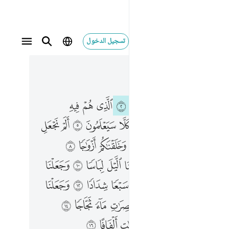
تسجيل الدخول
 في السياق
٥, جوز ٣٠
ل الارض مهادا ٦ والجبال اوتادا ٧ وخلقناكم ازواجا ٨ وجعلنا نومكم سباتا ٩ وجعلنا الليل لباسا ١٠ وجعلنا النهار معاشا ١١ وبنينا فوقكم سبعا شدادا ١٢ وجعلنا سراجا وهاجا ١٣ وانزلنا من المعصرات ماء ثجاجا ١٤ لنخرج به حبا ونباتا ١٥ وجنات الفافا ١٦
ﱂ
ﱃ
ﱄ
ﱅ
ﱆ
ﱇ
ﱈ
ﱉ
ﱊ
لِ ٱلْأَرْضَ مِهَـٰدًۭا ٦ وَٱلْجِبَالَ أَوْتَادًۭا ٧ وَخَلَقْنَـٰكُمْ أَزْوَٰجًۭا ٨ وَجَعَلْنَا نَوْمَكُمْ سُبَاتًۭا ٩ وَجَعَلْنَا ٱلَّيْلَ لِبَاسًۭا ١٠ وَجَعَلْنَا ٱلنَّهَارَ مَعَاشًۭا ١١ وَبَنَيْنَا فَوْقَكُمْ سَبْعًۭا شِدَادًۭا ١٢ وَجَعَلْنَا سِرَاجًۭا وَهَّاجًۭا ١٣ وَأَنزَلْنَا مِنَ ٱلْمُعْصِرَٰتِ مَآءًۭ ثَجَّاجًۭا ١٤ لِّنُخْرِجَ بِهِۦ حَبًّۭا وَنَبَاتًۭا ١٥ وَجَنَّـٰتٍ أَلْفَافًا ١٦
ﱌ
ﱍ
ﱎ
ﱏ
ﱐ
ﱑ
ﱒ
ﱓ
ﱔ
ﱕ
ﱗ
ﱘ
ﱙ
ﱚ
ﱛ
ﱜ
ﱝ
ﱞ
ﱠ
ﱡ
ﱢ
ﱣ
ﱤ
ﱥ
ﱦ
ﱧ
ﱩ
ﱪ
ﱫ
ﱬ
ﱭ
ﱮ
ﱯ
ﱰ
ﱲ
ﱳ
ﱴ
ﱵ
ﱶ
ﱷ
ﱸ
ﱹ
ﱻ
ﱼ
ﱽ
ﱾ
ﱿ
ﲀ
ﲁ