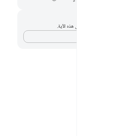
حظات وتأملات
لديك أي ملاحظات أو تأملات حول هذه الآية.
دوّن أفكارك…