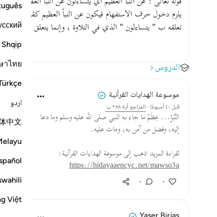
قوله تعالى : عن النبأ العظيم أي يتساءلون عن النبأ العظيم فعن ل
tuguês
يلزم دخول حرف الاستفهام فيكون عن النبأ العظيم كقولك : كم ما
усский
تعلقه ب " يتساءلون " الذي في التلاوة ، وإنما يتعلق ب " يتس
Shqip
ษาไทย
الدروس
Türkçe
موسوعة الهدايات القرآنية
اردو
قبل ٤٠ أسبوعًا
·
المراجع
آية ٢:٧٨
النَّبَإِ... عِظَمُ ما جاء به النبي صلى الله عليه وسلم وما دعا
体中文
إليه، وفضل من آمن به، ومات عليه.
Melayu
لقراءة المزيد اذهب إلى موسوعة الهدايات القرآنية:
spañol
https://hidayaaencyc.net/mawso3a
swahili
٠
٠
ng Việt
Yaser Birjas