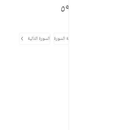
٥٩٦
السورة السابقة
بداية السورة
السورة التالية