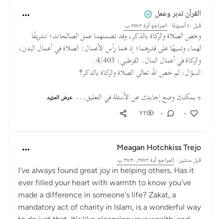
القرآن تدبر وعمل
قبل ٤٠ أسبوعًا
·
المراجع
آية ٢٧٧:٢
وخص الصلاة والزكاة بالذكر، وقد تضمنهما عمل الصالحات؛ تشريفًا
لهما، وتنبيهًا على قدرهما؛ إذ هما رأس الأعمال: الصلاة في أعمال البدن،
والزكاة في أعمال المال. القرطبي: 4/403.
السؤال: لم خص الله تعالى الصلاة والزكاة بالذكر؟
* يمكنك وضع إجابتك عن الأسئلة في التعليق...
عرض المزيد
٢٣
٠
٠
Meagan Hotchkiss Trejo
قبل سنتين
·
المراجع
آية ٢٧٧:٢، ٣٨:٣٠
I've always found great joy in helping others. Has it
ever filled your heart with warmth to know you’ve
made a difference in someone's life? Zakat, a
mandatory act of charity in Islam, is a wonderful way