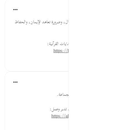
موسوعة الهدايات القرآنية
قبل ٤٠ أسبوعًا
·
المراجع
آية ٢٧٧:٢
آمَنُواْ... الإيمان شرط صحة الأعمال، وضرورة تعاهد الإيمان، والحفاظ
عليه من الفتن.
لقراءة المزيد اذهب إلى موسوعة الهدايات القرآنية:
https://hidayaaencyc.net/mawso3a
٢٣
٠
٠
القرآن تدبر وعمل
قبل ٤٠ أسبوعًا
·
المراجع
آية ٢٧٧:٢
حافظ على الصلوات الخمس مع الجماعة.
* للمزيد عن هذه الآية في مصحف تدبر وعمل:
https://altadabbur.com/#aya=2_277