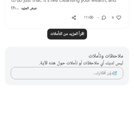
to do just that. It's like cleansing your wealth, and
th...
عرض المزيد
١٦١
٠
٧
اقرأ المزيد من التأملات
ملاحظات وتأملات
ليس لديك أي ملاحظات أو تأملات حول هذه الآية.
دوّن أفكارك…