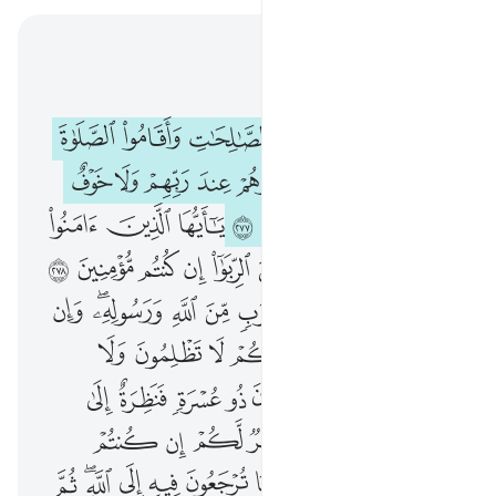
اقرأ في السياق
الفصل ٢, صفحة ٤٧, جوز ٣
ان الذين امنوا وعملوا الصالحات واقاموا الصلاة واتوا الزكاة لهم اجرهم عند ربهم ولا خوف عليهم ولا هم يحزنون ٢٧٧ يا ايها الذين امنوا اتقوا الله وذروا ما بقي من الربا ان كنتم مومنين ٢٧٨ فان لم تفعلوا فاذنوا بحرب من الله ورسوله وان تبتم فلكم رءوس اموالكم لا تظلمون ولا تظلمون ٢٧٩ 
ﲁ
ﲂ
ﲃ
ﲄ
ﲅ
ﲆ
ﲇ
إِنَّ ٱلَّذِينَ ءَامَنُوا۟ وَعَمِلُوا۟ ٱلصَّـٰلِحَـٰتِ وَأَقَامُوا۟ ٱلصَّلَوٰةَ وَءَاتَوُا۟ ٱلزَّكَوٰةَ لَهُمْ أَجْرُهُمْ عِندَ رَبِّهِمْ وَلَا خَوْفٌ عَلَيْهِمْ وَلَا هُمْ يَحْزَنُونَ ٢٧٧ يَـٰٓأَيُّهَا ٱلَّذِينَ ءَامَنُوا۟ ٱتَّقُوا۟ ٱللَّهَ وَذَرُوا۟ مَا بَقِىَ مِنَ ٱلرِّبَوٰٓا۟ إِن كُنتُم مُّؤْمِنِينَ ٢٧٨ فَإِن لَّمْ تَفْعَلُوا۟ فَأْذَنُوا۟ بِحَرْبٍۢ مِّنَ ٱللَّهِ وَرَسُولِهِۦ ۖ وَإِن تُبْتُمْ فَلَكُمْ رُءُوسُ أَمْوَٰلِكُمْ لَا تَظْلِمُونَ وَلَا ت
ﲈ
ﲉ
ﲊ
ﲋ
ﲌ
ﲍ
ﲎ
ﲏ
ﲐ
ﲑ
ﲒ
ﲓ
ﲔ
ﲕ
ﲖ
ﲗ
ﲘ
ﲙ
ﲚ
ﲛ
ﲜ
ﲝ
ﲞ
ﲟ
ﲠ
ﲡ
ﲢ
ﲣ
ﲤ
ﲥ
ﲦ
ﲧ
ﲨ
ﲩ
ﲪﲫ
ﲬ
ﲭ
ﲮ
ﲯ
ﲰ
ﲱ
ﲲ
ﲳ
ﲴ
ﲵ
ﲶ
ﲷ
ﲸ
ﲹ
ﲺ
ﲻ
ﲼﲽ
ﲾ
ﲿ
ﳀ
ﳁ
ﳂ
ﳃ
ﳄ
ﳅ
ﳆ
ﳇ
ﳈ
ﳉ
ﳊ
ﳋﳌ
ﳍ