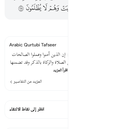
ﳎ
ﳏ
ﳐ
ﳑ
ﳒ
ﳓ
ﳔ
ﳕ
ﳖ
اقرأ التفسير
Arabic Qurtubi Tafseer
وقد تقدم القول في قوله تعالى : إن الذين آمنوا وعملوا الصالحات
وأقاموا الصلاة وآتوا الزكاة وخص الصلاة والزكاة بالذكر وقد تضمنها
عمل الصالحات تشريفا لهم…
اقرأ المزيد
المزيد من التفاسير
اطلع على القراءات
هذه الآية 1 التقاطعات
انظر إلى نقاط الالتقاء
الدروس