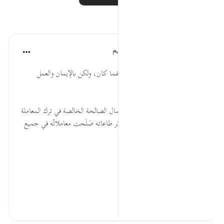
تأملات
الهيئة العالمية لتدبر القرآن الكريم
قبل ٣٠ أسبوعًا
·
المراجع
آية ٢٧٧:٢
* لا تكون السعادةُ بجمع المال كيفما كان، ولكن بالإيمان والعمل
والإحسان.
* ما أحسنَ أثرَ الصلاة والزكاة والأعمال الصالحة الخالصة في ترك المعاملة
بالرِّبا؛ فإن مَن صَلَحت صلاتُه وسائر طاعاته صَلَحت معاملاتُه في جميع
أحواله.
المصدر: هدايات القرآن الكريم
للمزيد...
عرض المزيد
١
٠
٠