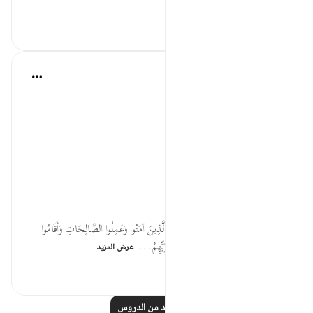
#عمل
٢٠
٠
٠
Salah Soltan
قبل ٨ سنوات
·
المراجع
آية ٢٧٧:٢
#ابني_الحبيب
تقلب بين :
ترسيخ الإيمان،
والخشوع في الصلاة،
والسخاء في الزكاة،
والسعي في عمل الصالحات
عسى أن ننال ما وعد الرحمن ' إِنَّ الَّذِينَ آمَنُوا وَعَمِلُوا الصَّالِحَاتِ وَأَقَامُوا
الصَّلَاةَ وَآتَوُا الزَّكَاةَ لَهُمْ أَجْرُهُمْ عِندَ رَبِّهِمْ...
عرض المزيد
٢٥
٠
٠
اقرأ المزيد من الدروس