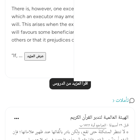
قبل ٣١ أسبوعًا
·
المراجع
آية ١٨٢:٢
There is, however, one exceptional situation in
which an executor may amend the contents of a
will. This arises when the executor realizes that the
will favours some beneficiaries at the expense of
others or that it prejudices one or more of the heirs.
“If, ...
عرض المزيد
٠
٢
اقرأ المزيد من الدروس
تأملات
الهيئة العالمية لتدبر القرآن الكريم
قبل ٢٩ أسبوعًا
·
المراجع
آية ١٨٢:٢
* لا تنتظر المشكلةَ حتى تقع، ولكن بادر باتِّقائها عند ظهور علاماتها؛ فإن