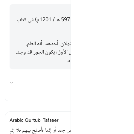
إجابة
قال الإمام ابن الجوزي (ت. 597 هـ / 1201م) في كتاب
زاد المسير:
وفي المراد بالخوف هاهنا قولان. أحدهما: أنه العلم.
والثاني: نفس الخوف. فعلى الأول؛ يكون الجور قد وجد.
وعلى الثاني: يخشى وجوده.
ما توجيه هذه الآية؟
تبديل الإجابة لـ ما توجيه هذه الآية؟
تفسير
اقرأ التفسير
Arabic Qurtubi Tafseer
قوله تعالى : فمن خاف من موص جنفا أو إثما فأصلح بينهم فلا إثم