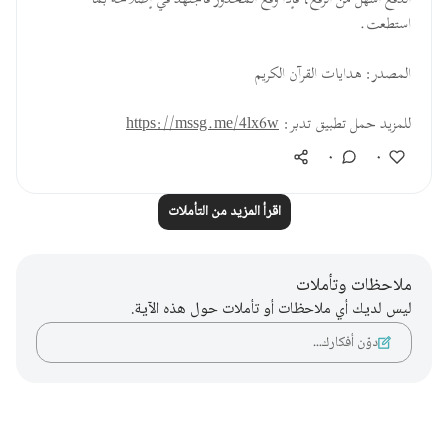
الدفع أسهلُ من الرفع، فإذا وقع المحذور فاجتهد في إصلاحه بما
استطعت.
المصدر: هدايات القرآن الكريم
للمزيد حمل تطبيق تدبر:
https://mssg.me/4lx6w
٠
٠
اقرأ المزيد من التأملات
ملاحظات وتأملات
ليس لديك أي ملاحظات أو تأملات حول هذه الآية.
دوّن أفكارك…