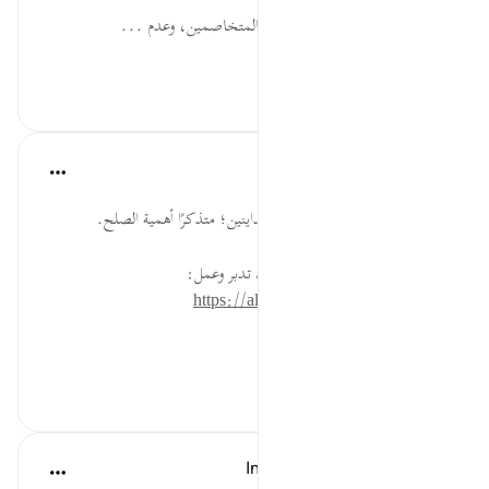
فَلاَ إِثْمَ... الحث على الصلح بين المتخاصمين، وعدم ...
عرض المزيد
٠
٠
القرآن تدبر وعمل
قبل ٤٠ أسبوعًا
·
المراجع
آية ١٨٢:٢
أصلح اليوم بين متخاصمين، أو متداينين؛ متذكرًا أهمية الصلح.
* للمزيد عن هذه الآية في مصحف تدبر وعمل:
https://altadabbur.com/#aya=2_182
#عمل
٠
٠
In the Shade of the Quran