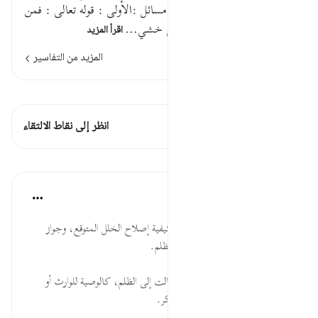
عليه إن الله غفور رحيمفيه ست مسائل :الأولى : قوله تعالى : فمن
خاف من شرط ، وخاف بمعنى خشي…
اقرأ المزيد
المزيد من التفاسير
اطلع على القراءات
هذه الآية 1 التقاطعات
انظر إلى نقاط الالتقاء
الدروس
موسوعة الهدايات القرآنية
قبل ٤٠ أسبوعًا
·
المراجع
آية ١٨٢:٢
خَافَ... من وسائل التربية تعليم كيفية إصلاح الخلل المتوقع، وجواز
العمل بالظن الغالب، والحذر من الظلم.
جَنَفًا... جواز إصلاح الوصية إذا مالت إلى الظلم، كالوصية للوارث أو
بأكثر من الثلث، وأهمية تغيير المنكر.