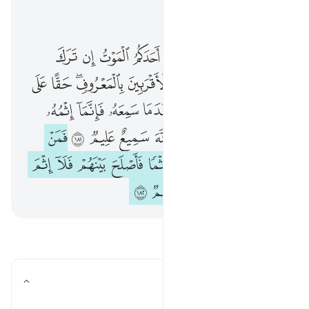
اقرأ في السياق
الفصل ٢, صفحة ٢٨, جوز ٢
كتب عليكم اذا حضر احدكم الموت ان ترك خيرا الوصية للوالدين والاقربين بالمعروف حقا على المتقين ١٨٠ فمن بدله بعدما سمعه فانما اثمه على الذين يبدلونه ان الله سميع عليم ١٨١ فمن خاف 
ﲬ
ﲭ
ﲮ
ﲯ
ﲰ
ﲱ
ﲲ
ﲳ
كُتِبَ عَلَيْكُمْ إِذَا حَضَرَ أَحَدَكُمُ ٱلْمَوْتُ إِن تَرَكَ خَيْرًا ٱلْوَصِيَّةُ لِلْوَٰلِدَيْنِ وَٱلْأَقْرَبِينَ بِٱلْمَعْرُوفِ ۖ حَقًّا عَلَى ٱلْمُتَّقِينَ ١٨٠ فَمَنۢ بَدَّلَهُۥ بَعْدَ مَا سَمِعَهُۥ فَإِنَّمَآ إِثْمُهُۥ عَلَى ٱلَّذِينَ يُبَدِّلُونَهُۥٓ ۚ إِنَّ ٱللَّهَ سَمِيعٌ عَلِيمٌۭ ١٨١ فَمَنْ خَ
ﲴ
ﲵ
ﲶ
ﲷ
ﲸﲹ
ﲺ
ﲻ
ﲼ
ﲽ
ﲾ
ﲿ
ﳀﳁ
ﳂ
ﳃ
ﳄ
ﳅ
ﳆ
ﳇﳈ
ﳉ
ﳊ
ﳋ
ﳌ
ﳍ
ﱁ
ﱂ
ﱃ
ﱄ
ﱅ
ﱆ
ﱇ
ﱈ
ﱉ
ﱊ
ﱋ
ﱌﱍ
ﱎ
ﱏ
ﱐ
ﱑ
ﱒ
اقرأ الأسئلة والأجوبة
ما المراد بـ "الخوف" هنا؟
تبديل الإجابة لـ ما المراد بـ "الخوف" هنا؟
تفسير