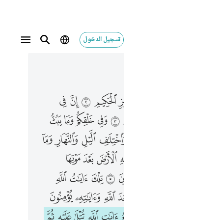
تسجيل الدخول
 في السياق
٤, جوز ٢٥
ﱂ
ﱃ
ﱄ
ﱅ
ﱆ
ﱇ
ﱈ
ﱉ
ﱊ
ﱋ
ﱍ
ﱎ
ﱏ
ﱐ
ﱑ
ﱒ
ﱓ
ﱔ
ﱖ
ﱗ
ﱘ
ﱙ
ﱚ
ﱛ
ﱜ
ﱝ
ﱞ
ﱠ
ﱡ
ﱢ
ﱣ
ﱤ
ﱥ
ﱦ
ﱧ
ﱨ
ﱩ
ﱫ
ﱬ
ﱭ
ﱮ
ﱯ
ﱰ
ﱱ
ﱲ
ﱴ
ﱵﱶ
ﱷ
ﱸ
ﱹ
ﱺ
ﱻ
ﱼ
ﱾ
ﱿ
ﲀ
ﲁ
ﲂ
ﲃ
ﲄ
ﲅ
ﲆ
ﲇ
ﲈ