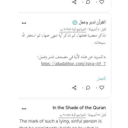
٠
٠
القرآن تدبر وعمل
قبل ٤٠ أسبوعًا
·
المراجع
آية ٧:٤٥-٨
تذكر معصية فعلتها، ثم تذكر آية تنهى عنها، ثم استغفر الله
سبحانه.
* للمزيد عن هذه الآية في مصحف تدبر وعمل:
https://altadabbur.com/#aya=45_7
#عمل
٠
٠
In the Shade of the Quran
قبل ٣١ أسبوعًا
·
المراجع
آية ٨:٤٥-٩
The mark of such a lying, sinful person is