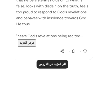
that he persistently holds on to what is
false, looks with disdain on the truth, feels
too proud to respond to God's revelations
and behaves with insolence towards God.
He thus:
"hears God's revelations being recited...
عرض المزيد
٠
٠
اقرأ المزيد من الدروس
Notes
placeholders