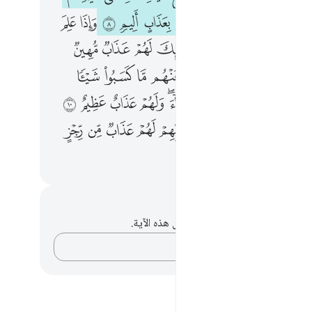
ﲊ
ﲋ
ﲌ
ﲍﲎ
ﲏ
ﲐ
ﲑ
ﲒ
ﲓ
ﲔ
ﲖ
ﲗ
ﲘ
ﲙﲚ
ﲛ
ﲜ
ﲝ
ﲞ
ﲠ
ﲡ
ﲢﲣ
ﲤ
ﲥ
ﲦ
ﲧ
ﲨ
ﲩ
ﲫ
ﲬ
ﲭ
ﲮ
ﲯ
ﲰﲱ
ﲲ
ﲳ
ﲴ
ﲵ
ﲷﲸ
ﲹ
ﲺ
ﲻ
ﲼ
ﲽ
ﲾ
ﲿ
ﳀ
ﳂ
حظات وتأملات
لديك أي ملاحظات أو تأملات حول هذه الآية.
دوّن أفكارك…