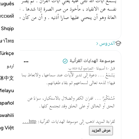
يسمع آيات الله تتلى عليه يعني آيات القرآن . ثم يصر مستكبرا 
tuguês
نفسه عن الانقياد ، مأخوذ من صر الصرة إذا شدها . قال معناه اب
усский
العانة وهو أن ينحني عليها صارا أذنيه . و أن من كأن مخففة من 
Shqip
ษาไทย
الدروس
Türkçe
موسوعة الهدايات القرآنية
اردو
قبل ٤٠ أسبوعًا
·
المراجع
آية ٨:٤٥
يَسْمَعُ ... دعوة إلى تدبر الآيات عند سماعها، والاتعاظ بما
体中文
فيها؛ لذمه تعالى لسماعهم ثم بقاء طغيانهم.
Melayu
مُسْتَكْبِرًا ... اقتران الكفر والضلال بالاستكبار، سواءً عن
spañol
الحق أو الخالق أو على الخلق وقد تجتمع كلها.
swahili
لقراءة المزيد اذهب إلى موسوعة الهدايات القرآنية:
http...
ng Việt
عرض المزيد