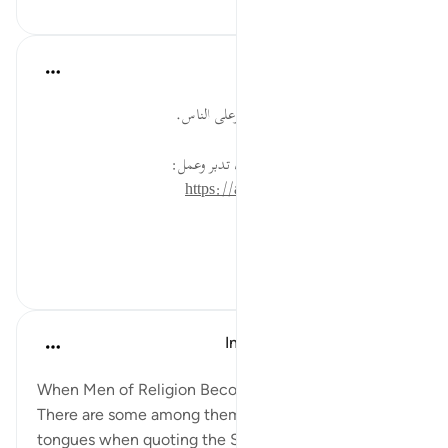
القرآن تدبر وعمل
قبل ٤٠ أسبوعًا
·
المراجع
آية ٧٨:٣
جرأة اليهود على الكذب على الله، وعلى الناس.
* للمزيد عن هذه الآية في مصحف تدبر وعمل:
https://altadabbur.com/#aya=3_78
#توجيهات
٠
٠
In the Shade of the Quran
قبل ٣١ أسبوعًا
·
المراجع
آية ٧٨:٣
When Men of Religion Become Corrupt
There are some among them who twist their
tongues when quoting the Scriptures, so that you