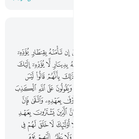
اقرأ في السياق
الفصل ٣, صفحة ٦٠, جوز ٣
۞ ومن اهل الكتاب من ان تامنه بقنطار يوده اليك ومنهم من ان تامنه بدينار لا يوده اليك الا ما دمت عليه قايما ذالك بانهم قالوا ليس علينا في الاميين سبيل ويقولون على الله الكذب وهم يعلمون ٧٥ بلى من اوفى بعهده
ﲋ ﲌ
ﲍ
ﲎ
ﲏ
ﲐ
ﲑ
ﲒ
ﲓ
۞ وَمِنْ أَهْلِ ٱلْكِتَـٰبِ مَنْ إِن تَأْمَنْهُ بِقِنطَارٍۢ يُؤَدِّهِۦٓ إِلَيْكَ وَمِنْهُم مَّنْ إِن تَأْمَنْهُ بِدِينَارٍۢ لَّا يُؤَدِّهِۦٓ إِلَيْكَ إِلَّا مَا دُمْتَ عَلَيْهِ قَآئِمًۭا ۗ ذَٰلِكَ بِأَنَّهُمْ قَالُوا۟ لَيْسَ عَلَيْنَا فِى ٱلْأُمِّيِّـۧنَ سَبِيلٌۭ وَيَقُولُونَ عَلَى ٱللَّهِ ٱلْكَذِبَ وَهُمْ يَعْلَمُونَ ٧٥ بَلَىٰ مَنْ أَوْف
ﲔ
ﲕ
ﲖ
ﲗ
ﲘ
ﲙ
ﲚ
ﲛ
ﲜ
ﲝ
ﲞ
ﲟ
ﲠ
ﲡﲢ
ﲣ
ﲤ
ﲥ
ﲦ
ﲧ
ﲨ
ﲩ
ﲪ
ﲫ
ﲬ
ﲭ
ﲮ
ﲯ
ﲰ
ﲱ
ﲲﲳ
ﲴ
ﲵ
ﲶ
ﲷ
ﲸ
ﲹ
ﲺ
ﲻ
ﲼ
ﲽ
ﲾ
ﲿ
ﳀ
ﳁ
ﳂ
ﳃ
ﳄ
ﳅ
ﳆ
ﳇ
ﳈ
ﳉ
ﳊ
ﳋ
ﳌ
ﳍ
ﳎ
ﳏ
ﳐ
ﳑ