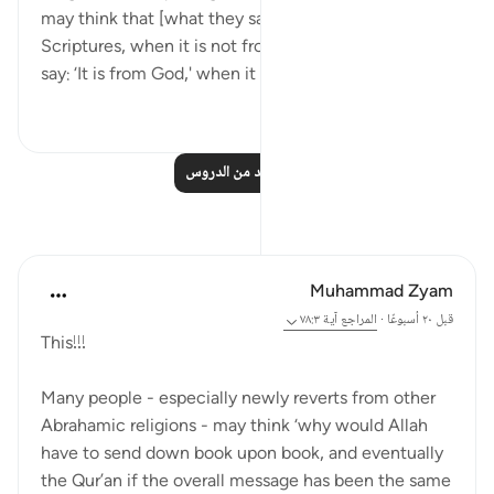
may think that [what they say] is from the
Scriptures, when it is not from the Scriptures. They
say: ‘It is from God,' when it is not...
عرض المزيد
٠
٠
اقرأ المزيد من الدروس
تأملات
Muhammad Zyam
قبل ٢٠ أسبوعًا
·
المراجع
آية ٧٨:٣
This!!!
Many people - especially newly reverts from other
Abrahamic religions - may think ‘why would Allah
have to send down book upon book, and eventually
the Qur’an if the overall message has been the same