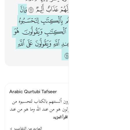
ﳒ
ﳓ
ﳔ
ﳕ
ﳖ
ﳗ
ﳘ
ﱁ
ﱂ
ﱃ
ﱄ
ﱅ
ﱆ
ﱇ
ﱈ
ﱉ
ﱊ
ﱋ
ﱌ
ﱍ
ﱎ
ﱏ
ﱐ
ﱑ
ﱒ
ﱓ
ﱔ
ﱕ
ﱖ
ﱗ
ﱘ
ﱙ
ﱚ
ﱛ
ﱜ
ﱝ
ﱞ
اقرأ التفسير
Arabic Qurtubi Tafseer
قوله تعالى : وإن منهم لفريقا يلوون ألسنتهم بالكتاب لتحسبوه من
الكتاب وما هو من الكتاب ويقولون هو من عند الله وما هو من عند
الله ويقولون على الله الكذب…
اقرأ المزيد
المزيد من التفاسير