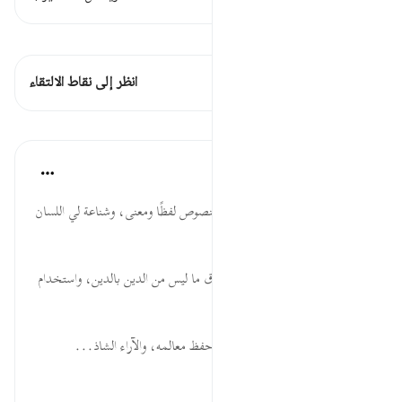
اطلع على القراءات
هذه الآية 1 التقاطعات
انظر إلى نقاط الالتقاء
الدروس
موسوعة الهدايات القرآنية
قبل ٤٠ أسبوعًا
·
المراجع
آية ٧٨:٣
يَلۡوُۥنَ ... التحذير من لي أعناق النصوص لفظًا ومعنى، وشناعة لي اللسان
للتلبيس على أنه من كلام الله.
لِتَحۡسَبُوهُ ... خطر محاولات إلصاق ما ليس من الدين بالدين، واستخدام
الدين للوصول للمآرب الشخصية.
وَمَا ... لطف الله بصيانة الدين؛ وحفظ معالمه، والآراء الشاذ...
عرض المزيد
٠
٠