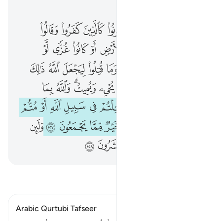
الفصل ٣, صفحة ٧٠, جوز ٤
يا ايها الذين امنوا لا تكونوا كالذين كفروا وقالوا لاخوانهم اذا ضربوا في الارض او كانوا غزى لو كانوا عندنا ما ماتوا
ﲭ
ﲮ
ﲯ
ﲰ
ﲱ
ﲲ
ﲳ
ﲴ
يَـٰٓأَيُّهَا ٱلَّذِينَ ءَامَنُوا۟ لَا تَكُونُوا۟ كَٱلَّذِينَ كَفَرُوا۟ وَقَالُوا۟ لِإِخْوَٰنِهِمْ إِذَا ضَرَبُوا۟ فِى ٱلْأَرْضِ أَوْ كَانُوا۟ غُزًّۭى لَّوْ كَانُوا۟ عِندَنَا مَا مَاتُوا۟ و
ﲵ
ﲶ
ﲷ
ﲸ
ﲹ
ﲺ
ﲻ
ﲼ
ﲽ
ﲾ
ﲿ
ﳀ
ﳁ
ﳂ
ﳃ
ﳄ
ﳅ
ﳆ
ﳇ
ﳈ
ﳉﳊ
ﳋ
ﳌ
ﳍﳎ
ﳏ
ﳐ
ﳑ
ﳒ
ﳓ
ﳔ
ﳕ
ﳖ
ﳗ
ﳘ
ﳙ
ﳚ
ﳛ
ﳜ
ﳝ
ﳞ
ﳟ
ﳠ
ﳡ
ﳢ
ﱁ
ﱂ
ﱃ
ﱄ
ﱅ
ﱆ
ﱇ
ﱈ
اقرأ التفسير
Arabic Qurtubi Tafseer