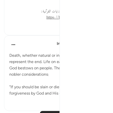
لقراءة المزيد اذهب إلى موسوعة الهدايات القرآنية:
https://hidayaaencyc.net/mawso3a
٢٢
٠
٠
In the Shade of the Quran
قبل ٣١ أسبوعًا
·
المراجع
آية ١٥٧:٣
Death, whether natural or in battle, does not
represent the end. Life on earth is not the best thing
God bestows on people. There are other values and
nobler considerations:
"If you should be slain or die in God's cause surely
forgiveness by God and His grac...
عرض المزيد
١١٩
٠
١