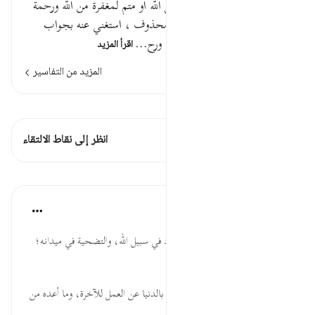
قوله تعالى : ولئن قتلتم في سبيل الله أو متم لمغفرة من الله ورحمة
خير مما يجمعونجواب الجزاء محذوف ، استغني عنه بجواب
القسم في قوله : لمغفرة من الله ورح…
اقرأ المزيد
المزيد من التفاسير
اطلع على القراءات
هذه الآية 2 التقاطعات
انظر إلى نقاط الالتقاء
الدروس
موسوعة الهدايات القرآنية
قبل ٤٠ أسبوعًا
·
المراجع
آية ١٥٧:٣
فِي سَبِيلِ ٱللَّهِ ... حث على الجهاد في سبيل الله، والتضحية في ميدانه؛
لنيل الرحمة.
يَجۡمَعُونَ ... التعريض بمن ينشغل بالدنيا عن العمل للآخرة، وما أعده من
نعيم لعباده.