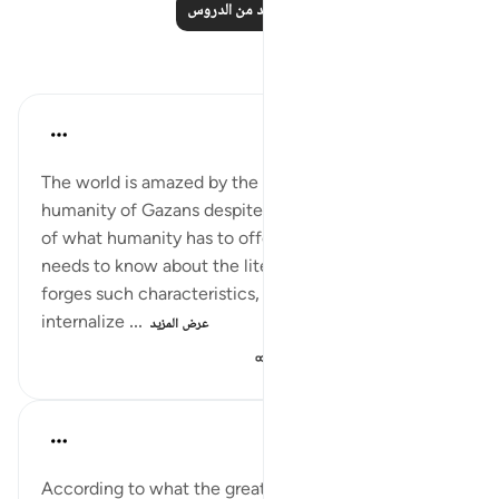
اقرأ المزيد من الدروس
تأملات
Amer Abbas
قبل سنتين
·
المراجع
آية ١٥٧:٣
The world is amazed by the creed, resilience, and
humanity of Gazans despite dealing with the worst
of what humanity has to offer. Perhaps the world
needs to know about the literal words of Allah that
forges such characteristics, words that Gazans
internalize ...
عرض المزيد
٣١٩
٧
٢٨
Iraj Marjan
قبل سنتين
·
المراجع
آية ١٥٧:٣-١٥٨
According to what the great scholar Mufti