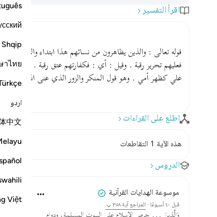
tuguês
اقرأ التفسير
усский
Shqip
قوله تعالى : والذين يظاهرون من نسائهم هذا ابتداء والخبر فتحرير
ษาไทย
فعليهم تحرير رقبة . وقيل : أي : فكفارتهم عتق رقبة . والمجمع عل
علي كظهر أمي . وهو قول المنكر والزور الذي عنى الله بقوله : و
Türkçe
اردو
اطلع على القراءات
体中文
Melayu
هذه الآية 1 التقاطعات
spañol
الدروس
swahili
موسوعة الهدايات القرآنية
ng Việt
قبل ٤٠ أسبوعًا
·
المراجع
آية ٣:٥٨
وَالَّذِينَ ... حرص الإسلام على البيوت المسلمة، ودوام