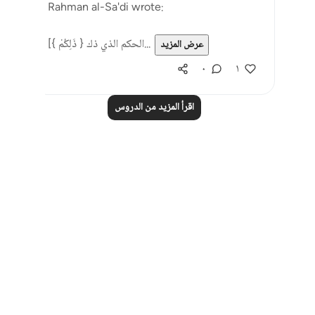
Rahman al-Sa'di wrote:
[{ ذَلِكُمْ } الحكم الذي ذك...
عرض المزيد
٠
١
اقرأ المزيد من الدروس
Notes
placeholders
close