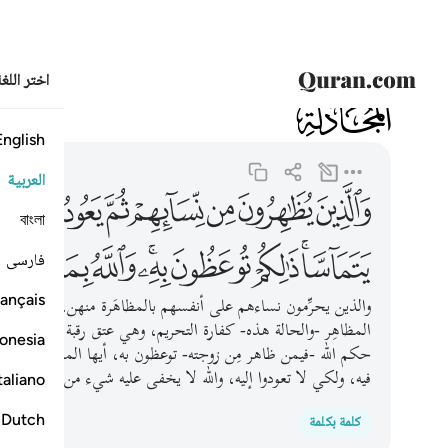
اختر اللغ
058
المجادلة
58:3
والذين يظاهرون من نسايهم ثم يعودون لما قالوا فتحرير 
English
العربية
ﱰ
ﱱ
ﱲ
ﱳ
ﱴ
ﱵ
ﱶ
ﱷ
বাংলা
ﱽﱾ
ﱿ
ﲀ
ﲁﲂ
ﲃ
ﲄ
ﲅ
فارسی
ançais
والذين يحرِّمون نساءهم على أنفسهم بالمظاهَرة منهن، ثم يرجعو
المظاهِر -والحالة هذه- كفارة التحريم، وهي عتق رقبة مؤمنة عبد 
onesia
حكم الله -فيمن ظاهر مِن زوجته- توعظون به، أيها المؤمنون; لكي لا 
فيه، ولكي لا تعودوا إليه، والله لا يخفى عليه شيء من أعمالكم،
taliano
Dutch
كلمة بكلمة