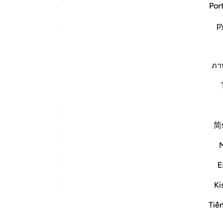
Por
ﲇ
р
ﲑ
Arabic Qurtubi Tafseer
ﲛ
 رقبة وحذف " عليهم " لدلالة الكلام عليه ، أي :
ภา
يه عند العلماء في الظهار قول الرجل لامرأته : أنت
ﲤ
إنهم ليقولون منكرا م…
اقرأ المزيد
المزيد من التفاسير
ملا
ليس 
简
انظر إلى نقاط الالتقاء
E
تأملات
Ki
الهيئة العالمية لتدبر القرآن الكريم
Tiế
قبل ٢٩ أسبوعًا
·
المراجع
آية ٣:٥٨
* إذا كان الله خبيرًا بعملنا؛ بوقوعه وحقيقته ومرادنا منه، أفلا