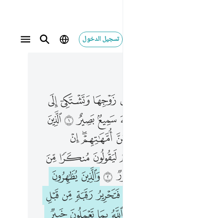
تسجيل الدخول
 في السياق
٥, جوز ٢٨
ي تجادلك في زوجها وتشتكي الى الله والله يسمع تحاوركما ان الله سميع بصير ١ الذين يظاهرون منكم من نسايهم ما هن امهاتهم ان امهاتهم الا اللايي ولدنهم وانهم ليقولون منكرا من القول وزورا وان الله لعفو غفور ٢ والذين يظاهرون من نسايهم ثم يعودون لما قالوا فتحرير رقبة من قبل ان يتماسا ذالكم توعظون به والله بما تعملون خبير ٣ فمن لم يجد فصيام شهرين متتابعين من قبل ان يتماسا فمن لم يستطع فاط
ﱂ
ﱃ
ﱄ
ﱅ
ﱆ
ﱇ
ﱈ
ﱉ
ﱊ
ى تُجَـٰدِلُكَ فِى زَوْجِهَا وَتَشْتَكِىٓ إِلَى ٱللَّهِ وَٱللَّهُ يَسْمَعُ تَحَاوُرَكُمَآ ۚ إِنَّ ٱللَّهَ سَمِيعٌۢ بَصِيرٌ ١ ٱلَّذِينَ يُظَـٰهِرُونَ مِنكُم مِّن نِّسَآئِهِم مَّا هُنَّ أُمَّهَـٰتِهِمْ ۖ إِنْ أُمَّهَـٰتُهُمْ إِلَّا ٱلَّـٰٓـِٔى وَلَدْنَهُمْ ۚ وَإِنَّهُمْ لَيَقُولُونَ مُنكَرًۭا مِّنَ ٱلْقَوْلِ وَزُورًۭا ۚ وَإِنَّ ٱللَّهَ لَعَفُوٌّ غَفُورٌۭ ٢ وَٱلَّذِينَ يُظَـٰهِرُونَ مِن نِّسَآئِهِمْ ثُمَّ يَعُودُونَ لِمَا قَالُوا۟ فَتَحْرِيرُ رَقَبَةٍۢ مِّن قَبْلِ أَن يَتَمَآسَّا ۚ ذَٰلِكُمْ تُوعَظُونَ بِهِۦ ۚ وَٱللَّهُ بِمَا تَعْمَلُونَ خَبِيرٌۭ ٣ فَمَن لَّمْ يَجِدْ فَصِيَامُ شَهْرَيْنِ مُتَتَابِعَيْنِ مِن قَبْلِ أَن يَتَمَآسَّا ۖ فَمَن لَّمْ ي
ﱌ
ﱍ
ﱎﱏ
ﱐ
ﱑ
ﱒ
ﱓ
ﱔ
ﱕ
ﱗ
ﱘ
ﱙ
ﱚ
ﱛ
ﱜﱝ
ﱞ
ﱠ
ﱡ
ﱢﱣ
ﱤ
ﱥ
ﱦ
ﱧ
ﱩﱪ
ﱫ
ﱬ
ﱭ
ﱮ
ﱯ
ﱰ
ﱱ
ﱳ
ﱴ
ﱵ
ﱶ
ﱷ
ﱸ
ﱹ
ﱺ
ﱻ
ﱽﱾ
ﱿ
ﲀ
ﲁﲂ
ﲃ
ﲄ
ﲅ
ﲆ