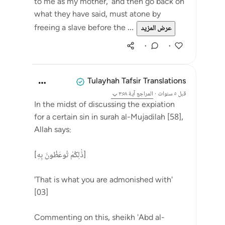
to me as my mother,' and then go back on
what they have said, must atone by
freeing a slave before the ...
عرض المزيد
٠
٠
Tulayhah Tafsir Translations
قبل ٥ سنوات
·
المراجع
آية ٣:٥٨
In the midst of discussing the expiation
for a certain sin in surah al-Mujadilah [58],
Allah says:
[ذَٰلِكُمْ تُوعَظُونَ بِهِ]
'That is what you are admonished with'
[03]
Commenting on this, sheikh 'Abd al-