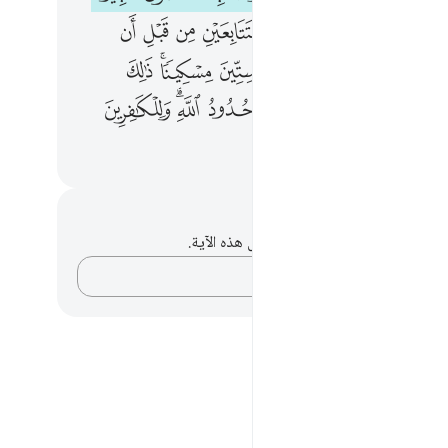
ﲈ
ﲉ
ﲊ
ﲋ
ﲌ
ﲍ
ﲎ
ﲏ
ﲐ
ﲒ
ﲓ
ﲔ
ﲕ
ﲖ
ﲗ
ﲘﲙ
ﲚ
ﲜ
ﲝﲞ
ﲟ
ﲠ
ﲡﲢ
ﲣ
ﲥ
ﲦ
حظات وتأملات
لديك أي ملاحظات أو تأملات حول هذه الآية.
دوّن أفكارك…