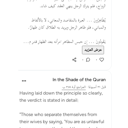
الزواج، فلم يترك الرجل ينهي العقد كيف شاء.
يُظَاهِرُونَ ... العبرة بالمقاصد والمعاني، لا بالألفاظ
والمباني، فلو ظاهر الرجل ويريد به الطلاق كان ظهارًا.
يَعُودُونَ ... إن حبس المظاهر امرأته بعد الظهار قدر م...
عرض المزيد
٠
٠
In the Shade of the Quran
قبل ٣١ أسبوعًا
·
المراجع
آية ٣:٥٨
Having laid down the principle so clearly,
the verdict is stated in detail:
"Those who separate themselves from
their wives by saying, 'You are as unlawful