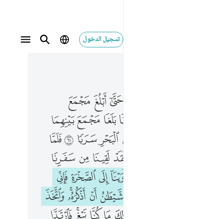
تسجيل الدخول
 في السياق
٣, جوز ١٥
جمع البحرين او امضي حقبا ٦٠ فلما بلغا مجمع بينهما نسيا حوتهما فاتخذ سبيله في البحر سربا ٦١ فلما جاوزا قال لفتاه اتنا غداءنا لقد لقينا من سفرنا هاذا نصبا ٦٢ قال ارايت اذ اوينا الى الصخرة فاني نسيت الحوت وما انسانيه الا الشيطان ان اذكره واتخذ سبيله في البحر عجبا ٦٣ قال ذالك ما كنا نبغ فارتدا على اثارهما قصصا ٦٤ فوجدا عبدا من عبادنا اتيناه رحمة من عندنا وعلمناه من لدنا علما ٦٥ قال له موسى هل اتبعك على ان تعلمن مما علمت رشدا ٦٦ قال انك لن تستطيع معي صبرا ٦٧ وكيف تصبر على ما لم تحط به خبرا ٦٨ قال ستجدني ان شاء الله صابرا ولا اعصي لك امرا ٦٩ قال فان اتبعتني فلا تسالني عن شيء حتى احدث لك منه ذكرا ٧٠
ﲻ
ﲼ
ﲽ
ﲾ
ﲿ
ﳀ
ﳁ
ﳂ
َ مَجْمَعَ ٱلْبَحْرَيْنِ أَوْ أَمْضِىَ حُقُبًۭا ٦٠ فَلَمَّا بَلَغَا مَجْمَعَ بَيْنِهِمَا نَسِيَا حُوتَهُمَا فَٱتَّخَذَ سَبِيلَهُۥ فِى ٱلْبَحْرِ سَرَبًۭا ٦١ فَلَمَّا جَاوَزَا قَالَ لِفَتَىٰهُ ءَاتِنَا غَدَآءَنَا لَقَدْ لَقِينَا مِن سَفَرِنَا هَـٰذَا نَصَبًۭا ٦٢ قَالَ أَرَءَيْتَ إِذْ أَوَيْنَآ إِلَى ٱلصَّخْرَةِ فَإِنِّى نَسِيتُ ٱلْحُوتَ وَمَآ أَنسَىٰنِيهُ إِلَّا ٱلشَّيْطَـٰنُ أَنْ أَذْكُرَهُۥ ۚ وَٱتَّخَذَ سَبِيلَهُۥ فِى ٱلْبَحْرِ عَجَبًۭا ٦٣ قَالَ ذَٰلِكَ مَا كُنَّا نَبْغِ ۚ فَٱرْتَدَّا عَلَىٰٓ ءَاثَارِهِمَا قَصَصًۭا ٦٤ فَوَجَدَا عَبْدًۭا مِّنْ عِبَادِنَآ ءَاتَيْنَـٰهُ رَحْمَةًۭ مِّنْ عِندِنَا وَعَلَّمْنَـٰهُ مِن لَّدُنَّا عِلْمًۭا ٦٥ قَالَ لَهُۥ مُوسَىٰ هَلْ أَتَّبِعُكَ عَلَىٰٓ أَن تُعَلِّمَنِ مِمَّا عُلِّمْتَ رُشْدًۭا ٦٦ قَالَ إِنَّكَ لَن تَسْتَطِيعَ مَعِىَ صَبْرًۭا ٦٧ وَكَيْفَ تَصْبِرُ عَلَىٰ مَا لَمْ تُحِطْ بِهِۦ خُبْرًۭا ٦٨ قَالَ سَتَجِدُنِىٓ إِن شَآءَ ٱللَّهُ صَابِرًۭا وَلَآ أَعْصِى لَكَ أَمْرًۭا ٦٩ قَالَ فَإِنِ ٱتَّبَعْتَنِى فَلَا تَسْـَٔلْنِى عَن شَىْءٍ حَتَّىٰٓ أُحْدِثَ لَكَ مِنْهُ ذِكْرًۭا ٧٠
ﳄ
ﳅ
ﳆ
ﳇ
ﳈ
ﳉ
ﳊ
ﳋ
ﳍ
ﳎ
ﳏ
ﳐ
ﳑ
ﳒ
ﳓ
ﱁ
ﱃ
ﱄ
ﱅ
ﱆ
ﱇ
ﱈ
ﱉ
ﱊ
ﱌ
ﱍ
ﱎ
ﱏ
ﱐ
ﱑ
ﱒ
ﱓ
ﱔ
ﱖ
ﱗ
ﱘ
ﱙ
ﱚ
ﱛ
ﱜﱝ
ﱞ
ﱠ
ﱡ
ﱢ
ﱣ
ﱤ
ﱥ
ﱦ
ﱧ
ﱨﱩ
ﱪ