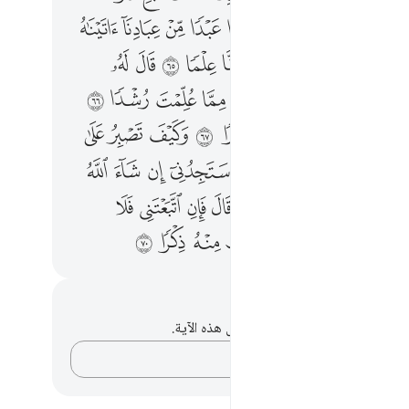
ﱬ
ﱭ
ﱮ
ﱯ
ﱰ
ﱱ
ﱲ
ﱳ
ﱵ
ﱶ
ﱷ
ﱸ
ﱹ
ﱺ
ﱻ
ﱼ
ﱽ
ﱿ
ﲀ
ﲁ
ﲂ
ﲃ
ﲄ
ﲅ
ﲆ
ﲇ
ﲉ
ﲊ
ﲋ
ﲌ
ﲍ
ﲎ
ﲏ
ﲐ
ﲑ
ﲓ
ﲔ
ﲕ
ﲖ
ﲗ
ﲘ
ﲙ
ﲚ
ﲛ
ﲜ
ﲞ
ﲟ
ﲠ
ﲡ
ﲢ
ﲣ
ﲤ
ﲥ
ﲦ
ﲨ
ﲩ
ﲪ
ﲫ
ﲬ
ﲭ
ﲮ
ﲯ
حظات وتأملات
لديك أي ملاحظات أو تأملات حول هذه الآية.
دوّن أفكارك…