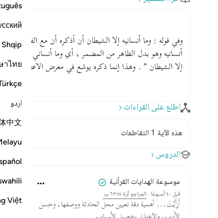
tuguês
усский
وفي قوله : وما أنسانيه إلا الشيطان أن أذكره أن مع الفعل بتأ
Shqip
أنسانيه وهو بدل الظاهر من المضمر ، أي وما أنساني ذكره إلا ال
ษาไทย
إلا الشيطان " . وهذا إنما ذكره يوشع في معرض الاعتذار لقول 
Türkçe
اردو
اطلع على القراءات
体中文
هذه الآية 1 التقاطعات
Melayu
الدروس
spañol
swahili
موسوعة الهدايات القرآنية
قبل ٤٠ أسبوعًا
·
المراجع
آية ٦٣:١٨
ng Việt
أَرَأَيْتَ... أهمية دقة تعيين محل الحادثة ووصفها، وحسن
الأدب، والاعتذار بتفصيل الأسباب.