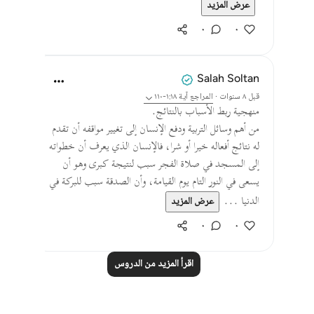
عرض المزيد
٠
٠
Salah Soltan
قبل ٨ سنوات
·
المراجع
آية ١:١٨-١١٠
منهجية ربط الأسباب بالنتائج.
من أهم وسائل التربية ودفع الإنسان إلى تغيير مواقفه أن تقدم
له نتائج أفعاله خيرا أو شرا، فالإنسان الذي يعرف أن خطواته
إلى المسجد في صلاة الفجر سبب لنتيجة كبرى وهو أن
يسعى في النور التام يوم القيامة، وأن الصدقة سبب للبركة في
الدنيا ...
عرض المزيد
٠
٠
اقرأ المزيد من الدروس