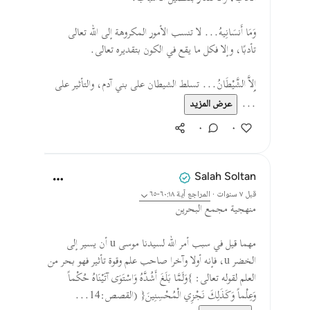
وَمَا أَنسَانِيهُ... لا تنسب الأمور المكروهة إلى الله تعالى
تأدبًا، وإلا فكل ما يقع في الكون بتقديره تعالى.
إِلاَّ الشَّيْطَانُ... تسلط الشيطان على بني آدم، والتأثير على
...
عرض المزيد
٠
٠
Salah Soltan
قبل ٧ سنوات
·
المراجع
آية ٦٠:١٨-٦٥
منهجية مجمع البحرين
مهما قيل في سبب أمر الله لسيدنا موسى u أن يسير إلى
الخضر u، فإنه أولا وآخرا صاحب علم وقوة تأثير فهو بحر من
العلم لقوله تعالى: }وَلَمَّا بَلَغَ أَشُدَّهُ وَاسْتَوَى آتَيْنَاهُ حُكْماً
وَعِلْماً وَكَذَلِكَ نَجْزِي الْمُحْسِنِينَ{ (القصص:14...