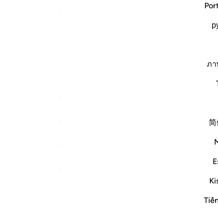
Por
ﱫ
Arabic Qurtubi Tafseer
р
ﱴ
ويل المصدر ، وهو منصوب بدل اشتمال من الضمير في
ﱾ
شيطان ; وفي مصحف عبد الله " وما أنسانيه أن أذكره
ภา
موسى : ( لا أكلفك إلا أن تخ…
اقرأ المزيد
ﲈ
المزيد من التفاسير
ﲒ
ﲝ
简
ﲧ
انظر إلى نقاط الالتقاء
تأملات
E
ملا
ليس 
Ki
القرآن تدبر وعمل
قبل ٤٠ أسبوعًا
·
المراجع
آية ٦٣:١٨
Tiế
إضافة الشر وأسبابه إلى الشيطان على وجه التسويل والتزيين،
وإن كان الكل بقضاء الله وقدره. السعدي:483.