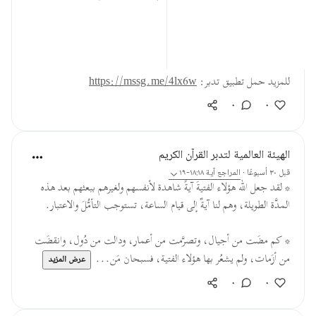
الأرباب.
المصدر: هدايات القرآن الكريم
للمزيد حمل تطبيق تدبر:
https://mssg.me/4lx6w
٠
٠
الهيئة العالمية لتدبر القرآن الكريم
قبل ٣٠ أسبوعًا
·
المراجع
آية ١٨:١٨-١٩
* لقد جعل الله هؤلاء الفتيةَ آيةً شاهدة لأنفسهم ولغيرهم ببعثهم بعد هذه
المدَّة الطويلة، وهم لنا آيةٌ إلى قيام الساعة، تستوجب التأمُّلَ والاعتبار.
* كم مضَت من أجيال، وتصرَّمت من أعمار، ودالت من دُول، وانقضَت
من أزَمات، ولم يشعُر بها هؤلاء الفتية، فسبحان مَن...
عرض المزيد
٠
٠