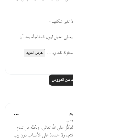
نمنى ؟؟
معنى ذلك : انه لا شاب شعرهم والا تغير شكلهم -
قالوا لبثنا يوما' او بعض يوم .: هذا يعطى تخيل لهول المفاجأة بعد أن
يعلموا حقيقة طول نومهم.
-تدخل أحدهم وأوقف النقاش فى محاولة تقدي...
عرض المزيد
٠
١
اقرأ المزيد من الدروس
تأملات
الهيئة العالمية لتدبر القرآن الكريم
قبل ٣٠ أسبوعًا
·
المراجع
آية ١٨:١٨، ١٨:١٨-١٩
* العملُ بالأسباب لا ينافي صدقَ التوكُّل على الله تعالى، ولكنَّه من تمام
التوكُّل والتسليم، فلا تَواكُلَ في الإسلام، ولا اعتمادَ على الأسباب دون رب