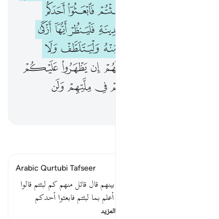
ﲨ
ﲩ
ﲪ
ﲫ
ﲬ
ﲭ
ﲮ
ﲯ
ﲰ
ﲱ
ﲲ
ﲳ
ﲴ
ﲵ
ﲶ
ﲷ
ﲸ
ﲹ
ﲺ
ﲻ
ﲼ
ﲽ
ﲾ
ﲿ
ﳀ
ﳁ
ﳂ
ﳃ
ﳄ
ﳅ
ﳆ
ﳇ
ﳈ
ﳉ
ﳊ
ﳋ
ﳌ
ﳍ
اقرأ التفسير
Arabic Qurtubi Tafseer
قوله : وكذلك بعثناهم ليتساءلوا بينهم قال قائل منهم كم لبثتم قالوا
لبثنا يوما أو بعض يوم قالوا ربكم أعلم بما لبثتم فابعثوا أحدكم
بورقكم هذه إلى المدينة…
اقرأ المزيد