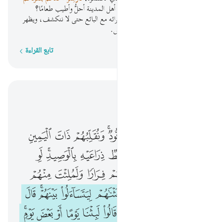
الفضية هذه إلى مدينتنا فلينظر:
أيَّ أهل المدينة أحلُّ وأطيب طعامًا؟
فليأتكم بقوت منه، وليتلطف في شرائه مع البائع حتى لا ننكشف، ويظهر
أمرنا، ولا يُعْلِمَنَّ بكم أحدًا من الناس.
تابع القراءة
كلمة بكلمة
اقرأ في السياق
الفصل ١٨, صفحة ٢٩٥, جوز ١٥
وتحسبهم ايقاظا وهم رقود ونقلبهم ذات اليمين وذات الشمال وكلبهم باسط ذراعيه بالوصيد لو اطلعت عليهم لوليت منهم فرارا ولمليت منهم رعبا ١٨ وكذالك بعثناهم ليتساءلوا بينهم قال قايل منهم كم لبثتم قالوا لبثنا يوما او بعض يو
ﱼ
ﱽ
ﱾ
ﱿﲀ
ﲁ
ﲂ
ﲃ
وَتَحْسَبُهُمْ أَيْقَاظًۭا وَهُمْ رُقُودٌۭ ۚ وَنُقَلِّبُهُمْ ذَاتَ ٱلْيَمِينِ وَذَاتَ ٱلشِّمَالِ ۖ وَكَلْبُهُم بَـٰسِطٌۭ ذِرَاعَيْهِ بِٱلْوَصِيدِ ۚ لَوِ ٱطَّلَعْتَ عَلَيْهِمْ لَوَلَّيْتَ مِنْهُمْ فِرَارًۭا وَلَمُلِئْتَ مِنْهُمْ رُعْبًۭا ١٨ وَكَذَٰلِكَ بَعَثْنَـٰهُمْ لِيَتَسَآءَلُوا۟ بَيْنَهُمْ ۚ قَالَ قَآئِلٌۭ مِّنْهُمْ كَمْ لَبِثْتُمْ ۖ قَالُوا۟ لَبِثْنَا يَوْمًا أَوْ
ﲄ
ﲅﲆ
ﲇ
ﲈ
ﲉ
ﲊﲋ
ﲌ
ﲍ
ﲎ
ﲏ
ﲐ
ﲑ
ﲒ
ﲓ
ﲔ
ﲕ
ﲖ
ﲗ
ﲘ
ﲙﲚ
ﲛ
ﲜ
ﲝ
ﲞ
ﲟﲠ
ﲡ
ﲢ
ﲣ
ﲤ
ﲥ
ﲦﲧ