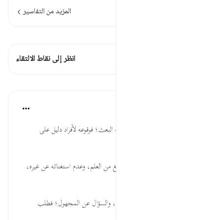
المزيد من التفاسير
اطلع على القراءات
هذه الآية 1 التقاطعات
انظر إلى نقاط الالتقاء
الدروس
موسوعة الهدايات القرآنية
قبل ٤٠ أسبوعًا
·
المراجع
آية ١٩:١٨
بَعَثْنَاهُمْ... قدرة الله تعالى، وإثبات البعث؛ فوقوعه لأفراد دليل على
إمكانيته لعموم الخلق.
لِيَتَسَاءلُوا... جهل الإنسان مهما بلغ من العلم، وعدم استغنائه عن غيره،
وأهمية تباحث العلوم.
كَمْ لَبِثْتُمْ... مشروعية مذاكرة العلم، والسؤال عن المجهول؛ فطلب
المعرف...
عرض المزيد