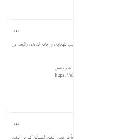
٠
٠
القرآن تدبر وعمل
قبل ٤٠ أسبوعًا
·
المراجع
آية ١٩:١٨
طيب الطعام له منافع كثيرة؛ فهو سبب للهداية، وإجابة الدعاء، والبعد عن
الأمراض.
* للمزيد عن هذه الآية في مصحف تدبر وعمل:
https://altadabbur.com/#aya=18_19
#توجيهات
٠
٠
Fadel Soliman
قبل ٦ سنوات
·
المراجع
آية ١٩:١٨
وكذلك بعثناهم ..أيقظهم الله جميعاُ في نفس الوقت ليتسألوا كم من الوقت