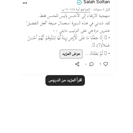
Salah Soltan
قبل ٨ سنوات
·
المراجع
آية ١:١٨-١١٠
منهجية الارتقاء إلى الأحسن وليس للحسن فقط.
لقد شدني في هذه السورة استعمال صيغة 'أفعل التفضيل'
عشرين مرة هي على الترتيب مايلي : -
•  إِنَّا جَعَلْنَا مَا عَلَى الْأَرْضِ زِينَةً لَّهَا لِنَبْلُوَهُمْ أَيُّهُمْ أَحْسَنُ
عَمَلاً (7).
•  ثُمَّ بَعَثْنَاهُ...
عرض المزيد
٠
١
اقرأ المزيد من الدروس