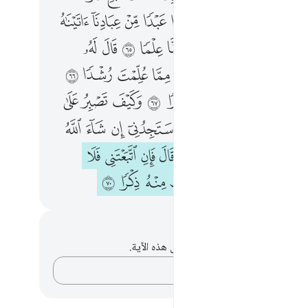
ﱬ
ﱭ
ﱮ
ﱯ
ﱰ
ﱱ
ﱲ
ﱳ
ﱵ
ﱶ
ﱷ
ﱸ
ﱹ
ﱺ
ﱻ
ﱼ
ﱽ
ﱿ
ﲀ
ﲁ
ﲂ
ﲃ
ﲄ
ﲅ
ﲆ
ﲇ
ﲉ
ﲊ
ﲋ
ﲌ
ﲍ
ﲎ
ﲏ
ﲐ
ﲑ
ﲓ
ﲔ
ﲕ
ﲖ
ﲗ
ﲘ
ﲙ
ﲚ
ﲛ
ﲜ
ﲞ
ﲟ
ﲠ
ﲡ
ﲢ
ﲣ
ﲤ
ﲥ
ﲦ
ﲨ
ﲩ
ﲪ
ﲫ
ﲬ
ﲭ
ﲮ
ﲯ
حظات وتأملات
لديك أي ملاحظات أو تأملات حول هذه الآية.
دوّن أفكارك…