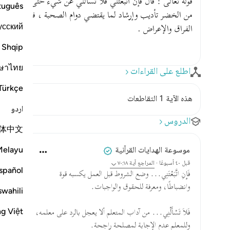
قوله تعالى : قال فإن اتبعتني فلا تسألني عن شيء حتى أحدث ل
tuguês
من الخضر تأديب وإرشاد لما يقتضي دوام الصحبة ، فلو صبر ودأ
усский
الفراق والإعراض .
Shqip
ษาไทย
اطلع على القراءات
Türkçe
هذه الآية 1 التقاطعات
اردو
الدروس
体中文
Melayu
موسوعة الهدايات القرآنية
قبل ٤٠ أسبوعًا
·
المراجع
آية ٧٠:١٨
spañol
فَإِنِ اتَّبَعْتَنِي... وضع الشروط قبل العمل يكسبه قوة
وانضباطًا، ومعرفة للحقوق والواجبات.
swahili
ng Việt
فَلاَ تَسْأَلْنِي... من آداب المتعلم ألا يعجل بالرد على معلمه،
وللمعلم عدم الإجابة لمصلحة راجحة.