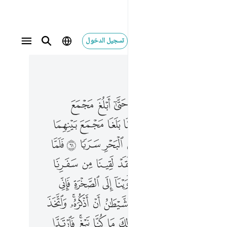
تسجيل الدخول
 في السياق
٣, جوز ١٥
جمع البحرين او امضي حقبا ٦٠ فلما بلغا مجمع بينهما نسيا حوتهما فاتخذ سبيله في البحر سربا ٦١ فلما جاوزا قال لفتاه اتنا غداءنا لقد لقينا من سفرنا هاذا نصبا ٦٢ قال ارايت اذ اوينا الى الصخرة فاني نسيت الحوت وما انسانيه الا الشيطان ان اذكره واتخذ سبيله في البحر عجبا ٦٣ قال ذالك ما كنا نبغ فارتدا على اثارهما قصصا ٦٤ فوجدا عبدا من عبادنا اتيناه رحمة من عندنا وعلمناه من لدنا علما ٦٥ قال له موسى هل اتبعك على ان تعلمن مما علمت رشدا ٦٦ قال انك لن تستطيع معي صبرا ٦٧ وكيف تصبر على ما لم تحط به خبرا ٦٨ قال ستجدني ان شاء الله صابرا ولا اعصي لك امرا ٦٩ قال فان اتبعتني فلا تسالني عن شيء حتى احدث لك منه ذكرا ٧٠
ﲻ
ﲼ
ﲽ
ﲾ
ﲿ
ﳀ
ﳁ
ﳂ
َ مَجْمَعَ ٱلْبَحْرَيْنِ أَوْ أَمْضِىَ حُقُبًۭا ٦٠ فَلَمَّا بَلَغَا مَجْمَعَ بَيْنِهِمَا نَسِيَا حُوتَهُمَا فَٱتَّخَذَ سَبِيلَهُۥ فِى ٱلْبَحْرِ سَرَبًۭا ٦١ فَلَمَّا جَاوَزَا قَالَ لِفَتَىٰهُ ءَاتِنَا غَدَآءَنَا لَقَدْ لَقِينَا مِن سَفَرِنَا هَـٰذَا نَصَبًۭا ٦٢ قَالَ أَرَءَيْتَ إِذْ أَوَيْنَآ إِلَى ٱلصَّخْرَةِ فَإِنِّى نَسِيتُ ٱلْحُوتَ وَمَآ أَنسَىٰنِيهُ إِلَّا ٱلشَّيْطَـٰنُ أَنْ أَذْكُرَهُۥ ۚ وَٱتَّخَذَ سَبِيلَهُۥ فِى ٱلْبَحْرِ عَجَبًۭا ٦٣ قَالَ ذَٰلِكَ مَا كُنَّا نَبْغِ ۚ فَٱرْتَدَّا عَلَىٰٓ ءَاثَارِهِمَا قَصَصًۭا ٦٤ فَوَجَدَا عَبْدًۭا مِّنْ عِبَادِنَآ ءَاتَيْنَـٰهُ رَحْمَةًۭ مِّنْ عِندِنَا وَعَلَّمْنَـٰهُ مِن لَّدُنَّا عِلْمًۭا ٦٥ قَالَ لَهُۥ مُوسَىٰ هَلْ أَتَّبِعُكَ عَلَىٰٓ أَن تُعَلِّمَنِ مِمَّا عُلِّمْتَ رُشْدًۭا ٦٦ قَالَ إِنَّكَ لَن تَسْتَطِيعَ مَعِىَ صَبْرًۭا ٦٧ وَكَيْفَ تَصْبِرُ عَلَىٰ مَا لَمْ تُحِطْ بِهِۦ خُبْرًۭا ٦٨ قَالَ سَتَجِدُنِىٓ إِن شَآءَ ٱللَّهُ صَابِرًۭا وَلَآ أَعْصِى لَكَ أَمْرًۭا ٦٩ قَالَ فَإِنِ ٱتَّبَعْتَنِى فَلَا تَسْـَٔلْنِى عَن شَىْءٍ حَتَّىٰٓ أُحْدِثَ لَكَ مِنْهُ ذِكْرًۭا ٧٠
ﳄ
ﳅ
ﳆ
ﳇ
ﳈ
ﳉ
ﳊ
ﳋ
ﳍ
ﳎ
ﳏ
ﳐ
ﳑ
ﳒ
ﳓ
ﱁ
ﱃ
ﱄ
ﱅ
ﱆ
ﱇ
ﱈ
ﱉ
ﱊ
ﱌ
ﱍ
ﱎ
ﱏ
ﱐ
ﱑ
ﱒ
ﱓ
ﱔ
ﱖ
ﱗ
ﱘ
ﱙ
ﱚ
ﱛ
ﱜﱝ
ﱞ
ﱠ
ﱡ
ﱢ
ﱣ
ﱤ
ﱥ
ﱦ
ﱧ
ﱨﱩ
ﱪ