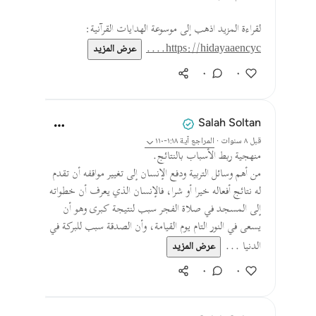
لقراءة المزيد اذهب إلى موسوعة الهدايات القرآنية:
https://hidayaaencyc....
عرض المزيد
٠
٠
Salah Soltan
قبل ٨ سنوات
·
المراجع
آية ١:١٨-١١٠
منهجية ربط الأسباب بالنتائج.
من أهم وسائل التربية ودفع الإنسان إلى تغيير مواقفه أن تقدم
له نتائج أفعاله خيرا أو شرا، فالإنسان الذي يعرف أن خطواته
إلى المسجد في صلاة الفجر سبب لنتيجة كبرى وهو أن
يسعى في النور التام يوم القيامة، وأن الصدقة سبب للبركة في
الدنيا ...
عرض المزيد
٠
٠