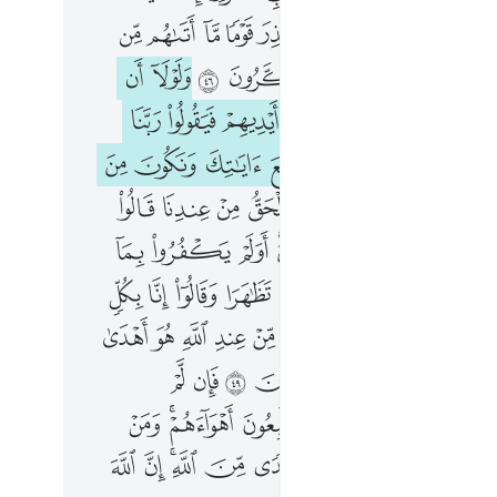
ﱪ
ﱫ
ﱬ
ﱭ
ﱮ
ﱯ
ﱰ
ﱱ
ﱳ
ﱴ
ﱵ
ﱶ
ﱷ
ﱸ
ﱹ
ﱻ
ﱼ
ﱽ
ﱾ
ﱿ
ﲀ
ﲂ
ﲃ
ﲄ
ﲅ
ﲆ
ﲇ
ﲈ
ﲊ
ﲋ
ﲌ
ﲍ
ﲎ
ﲏ
ﲐ
ﲒ
ﲓ
ﲔ
ﲕ
ﲖﲗ
ﲘ
ﲙ
ﲚ
ﲜ
ﲝ
ﲞﲟ
ﲠ
ﲡ
ﲢ
ﲣ
ﲤ
ﲥ
ﲧ
ﲨ
ﲩ
ﲪ
ﲫ
ﲬ
ﲭ
ﲮ
ﲯ
ﲱ
ﲲ
ﲳ
ﲴ
ﲵ
ﲶ
ﲷ
ﲹ
ﲺ
ﲻ
ﲼ
ﲽﲾ
ﲿ
ﳁ
ﳂ
ﳃ
ﳄ
ﳅ
ﳆ
ﳇﳈ
ﳉ
ﳊ