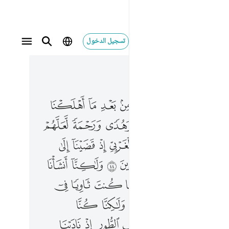
تسجيل الدخول
 في السياق
٣, جوز ٢٠
 اهلكنا القرون الاولى بصاير للناس وهدى ورحمة لعلهم يتذكرون ٤٣ وما كنت بجانب الغربي اذ قضينا الى موسى الامر وما كنت من الشاهدين ٤٤ ولاكنا انشانا قرونا فتطاول عليهم العمر وما كنت ثاويا في اهل مدين تتلو عليهم اياتنا ولاكنا كنا مرسلين ٤٥ وما كنت بجانب الطور اذ نادينا ولاكن رحمة من ربك لتنذر قوما ما اتاهم من نذير من قبلك لعلهم يتذكرون ٤٦ ولولا ان تصيبهم مصيبة بما قدمت ايديهم فيقولوا ربنا لولا ارسلت الينا رسولا فنتبع اياتك ونكون من المومنين ٤٧ فلما جاءهم الحق من عندنا قالوا لولا اوتي مثل ما اوتي موسى اولم يكفروا بما اوتي موسى من قبل قالوا سحران تظاهرا وقالوا انا بكل كافرون ٤٨ قل فاتوا بكتاب من عند الله هو اهدى منهما اتبعه ان كنتم صادقين
ﲴ
ﲵ
ﲶ
ﲷ
ﲸ
ﲹ
ﲺ
ٓ أَهْلَكْنَا ٱلْقُرُونَ ٱلْأُولَىٰ بَصَآئِرَ لِلنَّاسِ وَهُدًۭى وَرَحْمَةًۭ لَّعَلَّهُمْ يَتَذَكَّرُونَ ٤٣ وَمَا كُنتَ بِجَانِبِ ٱلْغَرْبِىِّ إِذْ قَضَيْنَآ إِلَىٰ مُوسَى ٱلْأَمْرَ وَمَا كُنتَ مِنَ ٱلشَّـٰهِدِينَ ٤٤ وَلَـٰكِنَّآ أَنشَأْنَا قُرُونًۭا فَتَطَاوَلَ عَلَيْهِمُ ٱلْعُمُرُ ۚ وَمَا كُنتَ ثَاوِيًۭا فِىٓ أَهْلِ مَدْيَنَ تَتْلُوا۟ عَلَيْهِمْ ءَايَـٰتِنَا وَلَـٰكِنَّا كُنَّا مُرْسِلِينَ ٤٥ وَمَا كُنتَ بِجَانِبِ ٱلطُّورِ إِذْ نَادَيْنَا وَلَـٰكِن رَّحْمَةًۭ مِّن رَّبِّكَ لِتُنذِرَ قَوْمًۭا مَّآ أَتَىٰهُم مِّن نَّذِيرٍۢ مِّن قَبْلِكَ لَعَلَّهُمْ يَتَذَكَّرُونَ ٤٦ وَلَوْلَآ أَن تُصِيبَهُم مُّصِيبَةٌۢ بِمَا قَدَّمَتْ أَيْدِيهِمْ فَيَقُولُوا۟ رَبَّنَا لَوْلَآ أَرْسَلْتَ إِلَيْنَا رَسُولًۭا فَنَتَّبِعَ ءَايَـٰتِكَ وَنَكُونَ مِنَ ٱلْمُؤْمِنِينَ ٤٧ فَلَمَّا جَآءَهُمُ ٱلْحَقُّ مِنْ عِندِنَا قَالُوا۟ لَوْلَآ أُوتِىَ مِثْلَ مَآ أُوتِىَ مُوسَىٰٓ ۚ أَوَلَمْ يَكْفُرُوا۟ بِمَآ أُوتِىَ مُوسَىٰ مِن قَبْلُ ۖ قَالُوا۟ سِحْرَانِ تَظَـٰهَرَا وَقَالُوٓا۟ إِنَّا بِكُلٍّۢ كَـٰفِرُونَ ٤٨ قُلْ فَأْتُوا۟ بِكِتَـٰبٍۢ مِّنْ عِندِ ٱللَّهِ هُوَ أَهْدَىٰ مِنْهُمَآ أَتَّبِعْهُ إِن كُن
ﲼ
ﲽ
ﲾ
ﲿ
ﳀ
ﳁ
ﳃ
ﱁ
ﱂ
ﱃ
ﱄ
ﱅ
ﱆ
ﱇ
ﱉ
ﱊ
ﱋ
ﱌ
ﱍ
ﱎ
ﱏ
ﱐ
ﱒ
ﱓ
ﱔﱕ
ﱖ
ﱗ
ﱘ
ﱙ
ﱛ
ﱜ
ﱝ
ﱞ
ﱟ
ﱠ
ﱢ
ﱣ
ﱤ
ﱥ
ﱦ
ﱧ
ﱨ