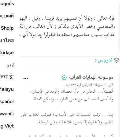
tuguês
усский
قوله تعالى : ولولا أن تصيبهم يريد قريشا . وقيل : اليهود مصيبة 
والمعاصي وخص الأيدي بالذكر ; لأن الغالب من الكسب إنما يق
Shqip
عذاب بسبب معاصيهم المتقدمة فيقولوا ربنا لولا أي هلا أرسلت إلي
ษาไทย
Türkçe
الدروس
اردو
体中文
موسوعة الهدايات القرآنية
قبل ٤٠ أسبوعًا
·
المراجع
آية ٤٧:٢٨
Melayu
مُّصِيبَةٌ... الحذر من مآل العصاة، والزهد في الإيمان،
والتأسف للمصائب من عمى القلوب، وتمكن الغفلة.
spañol
swahili
بِمَا... ترتب المسببات على الأسباب؛ فيترتب العقاب على
الظلم، ولا عقوبة إلا بنص؛ فلا عذاب قبل الرسالة.
ng Việt