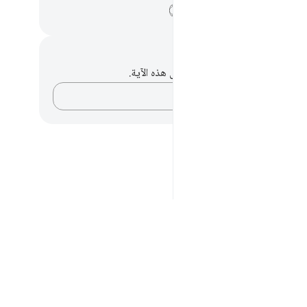
ﳍ
ﳎ
ﳏ
حظات وتأملات
لديك أي ملاحظات أو تأملات حول هذه الآية.
دوّن أفكارك…