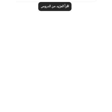
اقرأ المزيد من الدروس
Notes
placeholders
close