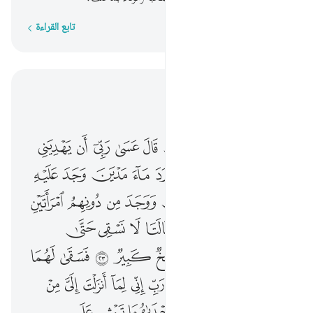
تابع القراءة
كلمة بكلمة
اقرأ في السياق
الفصل ٢٨, صفحة ٣٨٨, جوز ٢٠
ولما توجه تلقاء مدين قال عسى ربي ان يهديني سواء السبيل ٢٢ ولما ورد ماء مدين وجد عليه امة من الناس يسقون ووجد من دونهم امراتين تذودان قال ما خطبكما قالتا لا نسقي حتى يصدر الرعاء وابونا شيخ كبير ٢٣ فسقى لهما ثم تولى الى الظل فقال رب اني لما انزلت الي من خير فقير ٢٤ فجاءته احداهما تمشي على استحياء قالت ان ابي يدعوك ليجزيك اجر ما سقيت لنا فلما جاءه وقص عليه القصص قال لا تخف نجوت من القوم الظالمين ٢٥ قالت احداهما يا ابت استاجره ان خير من استاجرت القوي الامين ٢٦ قال اني اريد ان انكحك احدى ابنتي هاتين على ان تاجرني ثماني حجج فان اتممت عشرا فمن عندك وما اريد ان اشق عليك ستجدني ان شاء الله من الصالحين ٢٧ قال ذالك بيني وبينك ايما الاجلين قضيت فلا عدوان علي والله على ما نقول وكيل ٢٨
ﱁ
ﱂ
ﱃ
ﱄ
ﱅ
ﱆ
ﱇ
ﱈ
ﱉ
وَلَمَّا تَوَجَّهَ تِلْقَآءَ مَدْيَنَ قَالَ عَسَىٰ رَبِّىٓ أَن يَهْدِيَنِى سَوَآءَ ٱلسَّبِيلِ ٢٢ وَلَمَّا وَرَدَ مَآءَ مَدْيَنَ وَجَدَ عَلَيْهِ أُمَّةًۭ مِّنَ ٱلنَّاسِ يَسْقُونَ وَوَجَدَ مِن دُونِهِمُ ٱمْرَأَتَيْنِ تَذُودَانِ ۖ قَالَ مَا خَطْبُكُمَا ۖ قَالَتَا لَا نَسْقِى حَتَّىٰ يُصْدِرَ ٱلرِّعَآءُ ۖ وَأَبُونَا شَيْخٌۭ كَبِيرٌۭ ٢٣ فَسَقَىٰ لَهُمَا ثُمَّ تَوَلَّىٰٓ إِلَى ٱلظِّلِّ فَقَالَ رَبِّ إِنِّى لِمَآ أَنزَلْتَ إِلَىَّ مِنْ خَيْرٍۢ فَقِيرٌۭ ٢٤ فَجَآءَتْهُ إِحْدَىٰهُمَا تَمْشِى عَلَى ٱسْتِحْيَآءٍۢ قَالَتْ إِنَّ أَبِى يَدْعُوكَ لِيَجْزِيَكَ أَجْرَ مَا سَقَيْتَ لَنَا ۚ فَلَمَّا جَآءَهُۥ وَقَصَّ عَلَيْهِ ٱلْقَصَصَ قَالَ لَا تَخَفْ ۖ نَجَوْتَ مِنَ ٱلْقَوْمِ ٱلظَّـٰلِمِينَ ٢٥ قَالَتْ إِحْدَىٰهُمَا يَـٰٓأَبَتِ ٱسْتَـْٔجِرْهُ ۖ إِنَّ خَيْرَ مَنِ ٱسْتَـْٔجَرْتَ ٱلْقَوِىُّ ٱلْأَمِينُ ٢٦ قَالَ إِنِّىٓ أُرِيدُ أَنْ أُنكِحَكَ إِحْدَى ٱبْنَتَىَّ هَـٰتَيْنِ عَلَىٰٓ أَن تَأْجُرَنِى ثَمَـٰنِىَ حِجَجٍۢ ۖ فَإِنْ أَتْمَمْتَ عَشْرًۭا فَمِنْ عِندِكَ ۖ وَمَآ أُرِيدُ أَنْ أَشُقَّ عَلَيْكَ ۚ سَتَجِدُنِىٓ إِن شَآءَ ٱللَّهُ مِنَ ٱلصَّـٰلِحِينَ ٢٧ قَالَ ذَٰلِكَ بَيْنِى وَبَيْنَكَ ۖ أَيَّمَا ٱلْأَجَلَيْنِ قَضَيْتُ فَلَا عُدْوَٰنَ عَلَىَّ ۖ وَٱللَّهُ عَلَىٰ مَا نَقُولُ وَكِيلٌۭ ٢٨
ﱊ
ﱋ
ﱌ
ﱍ
ﱎ
ﱏ
ﱐ
ﱑ
ﱒ
ﱓ
ﱔ
ﱕ
ﱖ
ﱗ
ﱘ
ﱙ
ﱚ
ﱛﱜ
ﱝ
ﱞ
ﱟﱠ
ﱡ
ﱢ
ﱣ
ﱤ
ﱥ
ﱦﱧ
ﱨ
ﱩ
ﱪ
ﱫ
ﱬ
ﱭ
ﱮ
ﱯ
ﱰ
ﱱ
ﱲ
ﱳ
ﱴ
ﱵ
ﱶ
ﱷ
ﱸ
ﱹ
ﱺ
ﱻ
ﱼ
ﱽ
ﱾ
ﱿ