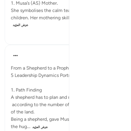
1. Musa’s (AS) Mother.
She symbolises the calm teachings of wahyu to her
children. Her mothering skills built a strong fo...
عرض المزيد
٨٥
٠
١٧
Syaari Ab Rahman
قبل سنتين
·
المراجع
آية ٢٧:٢٨
From a Shepherd to a Prophet
5 Leadership Dynamics Portrayed by Musa AS
1. Path Finding
A shepherd has to plan and map out his tracks
according to the number of his flock and the terrain
of the land.
Being a shepherd, gave Musa AS training in leading
the hug...
عرض المزيد