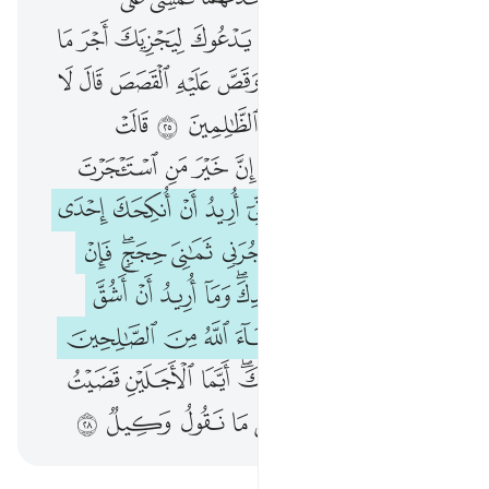
ﲀ
ﲁ
ﲂ
ﲃ
ﲄ
ﲅ
ﲆ
ﲇ
ﲈ
ﲉﲊ
ﲋ
ﲌ
ﲍ
ﲎ
ﲏ
ﲐ
ﲑ
ﲒﲓ
ﲔ
ﲕ
ﲖ
ﲗ
ﲘ
ﲙ
ﲚ
ﲛ
ﲜﲝ
ﲞ
ﲟ
ﲠ
ﲡ
ﲢ
ﲣ
ﲤ
ﲥ
ﲦ
ﲧ
ﲨ
ﲩ
ﲪ
ﲫ
ﲬ
ﲭ
ﲮ
ﲯ
ﲰ
ﲱﲲ
ﲳ
ﲴ
ﲵ
ﲶ
ﲷﲸ
ﲹ
ﲺ
ﲻ
ﲼ
ﲽﲾ
ﲿ
ﳀ
ﳁ
ﳂ
ﳃ
ﳄ
ﳅ
ﳆ
ﳇ
ﳈ
ﳉﳊ
ﳋ
ﳌ
ﳍ
ﳎ
ﳏ
ﳐﳑ
ﳒ
ﳓ
ﳔ
ﳕ
ﳖ
ﳗ