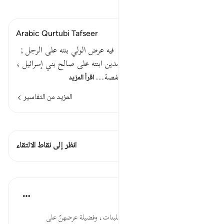
اقرأ التفسير
Arabic Qurtubi Tafseer
قال إني أريد أن أنكحك الآية . فيه عرض الولي بنته على الرجل ;
وهذه سنة قائمة ; عرض صالح مدين ابنته على صالح بني إسرائيل ،
وعرض عمر بن الخطاب ابنته حفصة…
اقرأ المزيد
المزيد من التفاسير
اطلع على القراءات
هذه الآية 1 التقاطعات
انظر إلى نقاط الالتقاء
الدروس
موسوعة الهدايات القرآنية
قبل ٤٠ أسبوعًا
·
المراجع
آية ٢٧:٢٨
أُنكِحَكَ... اختيار أحسن الأزواج للبنات، وفضيلة عرضهنّ على