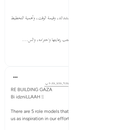
الصالحين، وترغيبهم في المصاهرة.
ثَمَانِيَ... الصبر على الأعباء عند الشدائد، وقيمة الوقت، وأهمية التخطيط
القصير والبعيد للفرد والأمة.
أَشُقَّ... الأجير مِنَّة من الله تعالى يَجب رعايتها واحترامه، والس...
عرض المزيد
٢٨
٠
٠
Syaari Ab Rahman
قبل سنتين
·
المراجع
آية ١١:٢٨-١٢، ٢٧:٢٨، ٩:٢٨، ٧:٢٨، ٢٠:٢٨
RE BUILDING GAZA
Bi idzniLLAAH !!
There are 5 role models that Quran has presented to
us as inspiration in our efforts to rebuild Gaza.