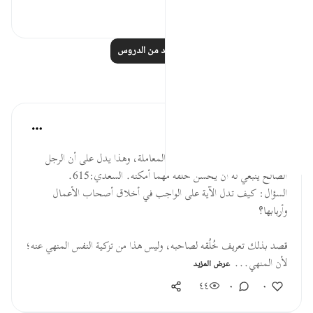
٢٢
٠
٦
اقرأ المزيد من الدروس
تأملات
القرآن تدبر وعمل
قبل ٤٠ أسبوعًا
·
المراجع
آية ٢٧:٢٨
فرغَّبه في سهولة العمل، وفي حسن المعاملة، وهذا يدل على أن الرجل
الصالح ينبغي له أن يحسن خلقه مهما أمكنه. السعدي:615.
السؤال: كيف تدل الآية على الواجب في أخلاق أصحاب الأعمال
وأربابها؟
قصد بذلك تعريف خُلُقه لصاحبه، وليس هذا من تزكية النفس المنهي عنه؛
لأن المنهي...
عرض المزيد
٤٤
٠
٠