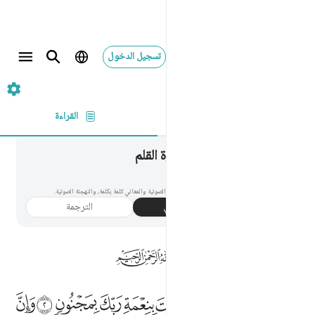
تسجيل الدخول
٦٨. القلم
آية بآية
القراءة
القلم
068
٦٨
.
سورة القلم
اقرأ واستمع إلى سورة القلم مع الترجمة والتفسير والتلاوة الصوتية والمعاني كلمة بكلمة، والتهجئة الصوتية.
استمع
النص بالعربي
الترجمة
معلومات
 والقلم وما يسطرون ١ ما انت بنعمة ربك بمجنون ٢ وان
ﱹﱺ
ﱻ
ﱼ
ﱽ
ﱾ
ﱿ
ﲀ
ﲁ
ﲂ
ﲃ
ﲄ
ﲅ
ٓ ۚ وَٱلْقَلَمِ وَمَا يَسْطُرُونَ ١ مَآ أَنتَ بِنِعْمَةِ رَبِّكَ بِمَجْنُونٍۢ ٢ وَإِنَّ