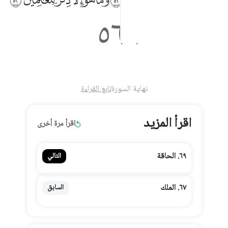
لذِّكْرَ وَيَقُولُونَ إِنَّهُۥ لَمَجْنُونٌۭ ٥١ وَمَا هُوَ إِلَّا ذِكْرٌۭ لِّلْعَـٰلَمِينَ ٥٢
٥٦٦
نهاية السورة
تابع القراءة
اقرأ المزيد
اقرأ مرة أخرى
٦٩. الحاقة
التالي
٦٧. الملك
السابق