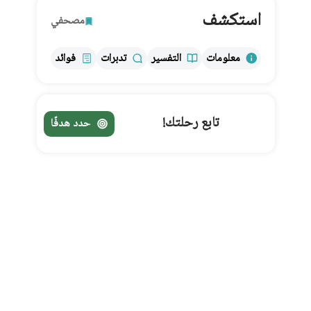
استكشف
مصحفي
معلومات
التفسير
تدبرات
فوائد
تابع رحلتك!
حدد هدفًا