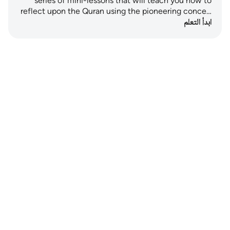
series of mini-lessons that will teach you how to
reflect upon the Quran using the pioneering conce…
ابدأ التعلم
Notes
placeholders
close