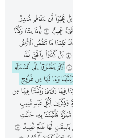
الفصل ٥٠, صفحة ٥١٨, جوز ٢٦
ق والقران المجيد ١ بل عجبوا ان جاءهم منذر منهم فقال الكافرون هاذا شيء عجيب ٢ ااذا متنا وكنا ترابا ذالك رجع بعيد ٣ قد علمنا ما تنقص الارض منهم وعندنا كتاب حفيظ ٤ بل كذبوا بالحق لما جاءهم فهم في امر مريج ٥ افلم ينظروا الى السماء فوقهم كيف بنيناها وزيناها وما لها من فروج ٦ والارض مددناها والقينا فيها رواسي وانبتنا فيها من كل زوج بهيج ٧ تبصرة وذكرى لكل عبد منيب ٨ ونزلنا من السماء ماء مباركا فانبتنا به جنات وحب الحصيد ٩ والنخل باسقات لها طلع نضيد ١٠ رزقا للعباد واحيينا به بلدة ميتا كذالك الخروج ١١ كذبت قبلهم قوم نوح واصحاب الرس وثمود ١٢ وعاد وفرعون واخوان لوط ١٣ واصحاب الايكة وقوم تبع كل كذب الرسل فحق وعيد ١٤ افعيينا بالخلق الاول بل هم في لبس من خلق جديد ١٥
ﱁﱂ
ﱃ
ﱄ
ﱅ
ﱆ
ﱇ
ﱈ
ﱉ
ﱊ
قٓ ۚ وَٱلْقُرْءَانِ ٱلْمَجِيدِ ١ بَلْ عَجِبُوٓا۟ أَن جَآءَهُم مُّنذِرٌۭ مِّنْهُمْ فَقَالَ ٱلْكَـٰفِرُونَ هَـٰذَا شَىْءٌ عَجِيبٌ ٢ أَءِذَا مِتْنَا وَكُنَّا تُرَابًۭا ۖ ذَٰلِكَ رَجْعٌۢ بَعِيدٌۭ ٣ قَدْ عَلِمْنَا مَا تَنقُصُ ٱلْأَرْضُ مِنْهُمْ ۖ وَعِندَنَا كِتَـٰبٌ حَفِيظٌۢ ٤ بَلْ كَذَّبُوا۟ بِٱلْحَقِّ لَمَّا جَآءَهُمْ فَهُمْ فِىٓ أَمْرٍۢ مَّرِيجٍ ٥ أَفَلَمْ يَنظُرُوٓا۟ إِلَى ٱلسَّمَآءِ فَوْقَهُمْ كَيْفَ بَنَيْنَـٰهَا وَزَيَّنَّـٰهَا وَمَا لَهَا مِن فُرُوجٍۢ ٦ وَٱلْأَرْضَ مَدَدْنَـٰهَا وَأَلْقَيْنَا فِيهَا رَوَٰسِىَ وَأَنۢبَتْنَا فِيهَا مِن كُلِّ زَوْجٍۭ بَهِيجٍۢ ٧ تَبْصِرَةًۭ وَذِكْرَىٰ لِكُلِّ عَبْدٍۢ مُّنِيبٍۢ ٨ وَنَزَّلْنَا مِنَ ٱلسَّمَآءِ مَآءًۭ مُّبَـٰرَكًۭا فَأَنۢبَتْنَا بِهِۦ جَنَّـٰتٍۢ وَحَبَّ ٱلْحَصِيدِ ٩ وَٱلنَّخْلَ بَاسِقَـٰتٍۢ لَّهَا طَلْعٌۭ نَّضِيدٌۭ ١٠ رِّزْقًۭا لِّلْعِبَادِ ۖ وَأَحْيَيْنَا بِهِۦ بَلْدَةًۭ مَّيْتًۭا ۚ كَذَٰلِكَ ٱلْخُرُوجُ ١١ كَذَّبَتْ قَبْلَهُمْ قَوْمُ نُوحٍۢ وَأَصْحَـٰبُ ٱلرَّسِّ وَثَمُودُ ١٢ وَعَادٌۭ وَفِرْعَوْنُ وَإِخْوَٰنُ لُوطٍۢ ١٣ وَأَصْحَـٰبُ ٱلْأَيْكَةِ وَقَوْمُ تُبَّعٍۢ ۚ كُلٌّۭ كَذَّبَ ٱلرُّسُلَ فَحَقَّ وَعِيدِ ١٤ أَفَعَيِينَا بِٱلْخَلْقِ ٱلْأَوَّلِ ۚ بَلْ هُمْ فِى لَبْسٍۢ مِّنْ خَلْقٍۢ جَدِيدٍۢ ١٥
ﱋ
ﱌ
ﱍ
ﱎ
ﱏ
ﱐ
ﱑ
ﱒ
ﱓ
ﱔ
ﱕﱖ
ﱗ
ﱘ
ﱙ
ﱚ
ﱛ
ﱜ
ﱝ
ﱞ
ﱟ
ﱠﱡ
ﱢ
ﱣ
ﱤ
ﱥ
ﱦ
ﱧ
ﱨ
ﱩ
ﱪ
ﱫ
ﱬ
ﱭ
ﱮ
ﱯ
ﱰ
ﱱ
ﱲ
ﱳ
ﱴ
ﱵ
ﱶ
ﱷ
ﱸ
ﱹ
ﱺ
ﱻ
ﱼ
ﱽ
ﱾ
ﱿ
ﲀ
ﲁ
ﲂ
ﲃ
ﲄ
ﲅ
ﲆ
ﲇ
ﲈ
ﲉ
ﲊ
ﲋ
ﲌ
ﲍ
ﲎ
ﲏ
ﲐ
ﲑ
ﲒ
ﲓ
ﲔ
ﲕ
ﲖ
ﲗ
ﲘ
ﲙ
ﲚ
ﲛ
ﲜ
ﲝ
ﲞ
ﲟ