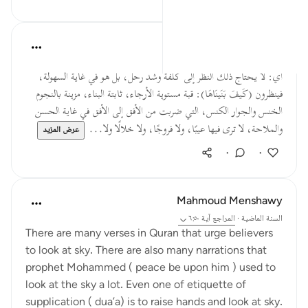
القرآن تدبر وعمل
قبل ٤٠ أسبوعًا
·
المراجع
آية ٦:٥٠
أي: لا يحتاج ذلك النظر إلى كلفة وشد رحل، بل هو في غاية السهولة،
فينظرون (كَيفَ بَنَينَاهَا): قبة مستوية الأرجاء، ثابتة البناء، مزينة بالنجوم
الخنس والجوار الكنس، التي ضربت من الأفق إلى الأفق في غاية الحسن
والملاحة، لا ترى فيها عيبًا، ولا فروجًا، ولا خلالًا ولا...
عرض المزيد
٠
٠
Mahmoud Menshawy
السنة الماضية
·
المراجع
آية ٦:٥٠
There are many verses in Quran that urge believers
to look at sky. There are also many narrations that
prophet Mohammed ( peace be upon him ) used to
look at the sky a lot. Even one of etiquette of
supplication ( dua’a) is to raise hands and look at sky.