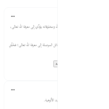
الدروس
موسوعة الهدايات القرآنية
قبل ٤٠ أسبوعًا
·
المراجع
آية ٦:٥٠
يَنظُرُوا... النَّظَرَ والتَّفَكُّر في آيات الله ومخلوقاته يؤدِّي إلى معرفة الله تعالى،
وعظيم سلطانه، وكمال قدرته.
وَزَيَّنَّاهَا... الزِّينة في الكون من الوسائل الموصلة إلى معرفة الله تعالى؛ فخَلْقِ
الله مُزيَّن بما يناسبه من الأشكال.
فُرُوج... تقرير خُلُوّ...
عرض المزيد
٠
٠
القرآن تدبر وعمل
قبل ٤٠ أسبوعًا
·
المراجع
آية ٦:٥٠
الاستدلال بتوحيد الربوبية على توحيد الألوهية.