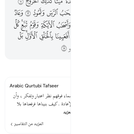
ﲠ
ﲡﲢ
ﲣ
ﲤ
ﲥ
ﲦﲧ
ﲨ
ﲩ
ﲪ
ﲫ
ﲬ
ﲭ
ﲮ
ﲯ
ﲰ
ﲱ
ﲲ
ﲳ
ﲴ
ﲵ
ﲶ
ﲷ
ﲸ
ﲹ
ﲺ
ﲻﲼ
ﲽ
ﲾ
ﲿ
ﳀ
ﳁ
ﳂ
ﳃ
ﳄ
ﳅﳆ
ﳇ
ﳈ
ﳉ
ﳊ
ﳋ
ﳌ
ﳍ
ﳎ
اقرأ التفسير
Arabic Qurtubi Tafseer
قوله تعالى : أفلم ينظروا إلى السماء فوقهم نظر اعتبار وتفكر ، وأن
القادر على إيجادها قادر على الإعادة .كيف بنيناها فرفعناها بلا
عمد وزيناها بالنجوم وما…
اقرأ المزيد
المزيد من التفاسير