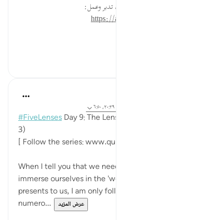
* للمزيد عن هذه الآية في مصحف تدبر وعمل:
https://altadabbur.com/#aya=50_6
#توجيهات
٠
٠
Sohaib Saeed
قبل ٣ سنوات
·
المراجع
آية ١٣٧:٣، ٤٦:٢٢، ٢٠:٢٩، ٦:٥٠
#FiveLenses
Day 9: The Lens of Quranic Worlds (part
3)
[ Follow the series: www.quranreflect.com/5lenses ]
When I tell you that we need to do our best to
immerse ourselves in the 'worlds' which the Quran
presents to us, I am only following exactly what
numero...
عرض المزيد