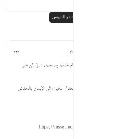
١
٢٠
اقرأ المزيد من الدروس
تأملات
الهيئة العالمية لتدبر القرآن الكريم
قبل ٢٩ أسبوعًا
·
المراجع
آية ٦:٥٠
* جمالُ السماء في عليائها، وإحكامُ خَلقها وصنعتها، دليلٌ بيِّن على
كمال صانعها وباريها.
* التفكر في صُنع الله وآلائه يهدي العقول الحَيرى إلى الإيمان بالحقائق
الكبرى.
المصدر: هدايات القرآن الكريم
للمزيد حمل تطبيق تدبر:
https://mssg.me/4lx6w
٠
٠