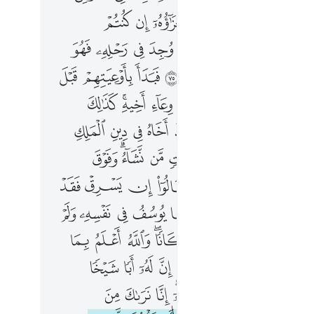
ﱮ
ﱯ
ﱰ
ﱱ
ﱲ
ﱳ
ﱴ
ﱵ
ﱷ
ﱸ
ﱹ
ﱺ
ﱻ
ﱼ
ﱽ
ﱾ
ﲀ
ﲁ
ﲂ
ﲃ
ﲄ
ﲅ
ﲆ
ﲇ
ﲉ
ﲊ
ﲋ
ﲌ
ﲍ
ﲎﲏ
ﲐ
ﲒﲓ
ﲔ
ﲕ
ﲖ
ﲗ
ﲘ
ﲙ
ﲚ
ﲜ
ﲝ
ﲞﲟ
ﲠ
ﲡ
ﲢ
ﲣﲤ
ﲥ
ﲧ
ﲨ
ﲩ
ﲪ
ﲫ ﲬ
ﲭ
ﲮ
ﲯ
ﲱ
ﲲ
ﲳ
ﲴﲵ
ﲶ
ﲷ
ﲸ
ﲹ
ﲺ
ﲼﲽ
ﲾ
ﲿ
ﳀ
ﳁﳂ
ﳃ
ﳄ
ﳅ
ﳇ
ﳈ
ﳉ
ﳊ
ﳋ
ﳌ
ﳍ
ﳎ
ﳐ
ﳑ
ﳒﳓ
ﳔ
ﳕ
ﳖ