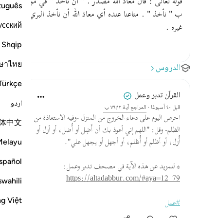
قوله تعالى : قال معاذ الله مصدر . " أن نأخذ " في موضع نص
tuguês
ب " نأخذ " . متاعنا عنده أي معاذ الله أن نأخذ البريء بالمجرم و
усский
غيره .
Shqip
ษาไทย
الدروس
Türkçe
القرآن تدبر وعمل
اردو
قبل ٤٠ أسبوعًا
·
المراجع
آية ٧٩:١٢
احرص اليوم على دعاء الخروج من المنزل -وفيه الاستعاذة من
体中文
الظلم- وقل: "اللهم إني أعوذ بك أن أَضِل أو أُضل، أو أزل أو
Melayu
أُزل، أو أظلم أو أُظلم، أو أجهل أو يجهل علي".
spañol
* للمزيد عن هذه الآية في مصحف تدبر وعمل:
https://altadabbur.com/#aya=12_79
swahili
ng Việt
#عمل