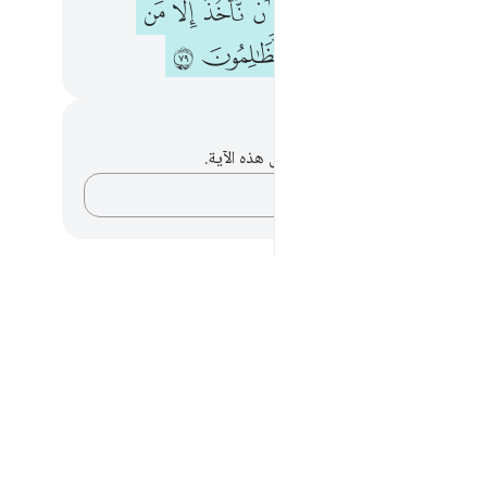
ﳘ
ﱁ
ﱂ
ﱃ
ﱄ
ﱅ
ﱆ
ﱇ
ﱉ
ﱊ
ﱋ
ﱌ
ﱍ
ﱎ
حظات وتأملات
لديك أي ملاحظات أو تأملات حول هذه الآية.
دوّن أفكارك…