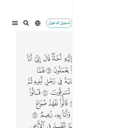
تسجيل الدخول
 في السياق
٢, جوز ١٣
ي انا اخوك فلا تبتيس بما كانوا يعملون ٦٩ فلما جهزهم بجهازهم جعل السقاية في رحل اخيه ثم اذن موذن ايتها العير انكم لسارقون ٧٠ قالوا واقبلوا عليهم ماذا تفقدون ٧١ قالوا نفقد صواع الملك ولمن جاء به حمل بعير وانا به زعيم ٧٢ قالوا تالله لقد علمتم ما جينا لنفسد في الارض وما كنا سارقين ٧٣ قالوا فما جزاوه ان كنتم كاذبين ٧٤ قالوا جزاوه من وجد في رحله فهو جزاوه كذالك نجزي الظالمين ٧٥ فبدا باوعيتهم قبل وعاء اخيه ثم استخرجها من وعاء اخيه كذالك كدنا ليوسف ما كان لياخذ اخاه في دين الملك الا ان يشاء الله نرفع درجات من نشاء وفوق كل ذي علم عليم ٧٦ ۞ قالوا ان يسرق فقد سرق اخ له من قبل فاسرها يوسف في نفسه ولم يبدها لهم قال انتم شر مكانا والله اعلم بما تصفون ٧٧ قالوا يا ايها العزيز ان له ابا شيخا كبيرا فخذ احدنا مكانه انا نراك من المحسنين ٧٨ قال معاذ الله ان ناخذ الا من وجدنا متاعنا عنده انا اذا لظالمون ٧٩
ﳍ
ﳎ
ﳏ
ﳐ
ﳑ
ﳒﳓ
ﳔ
ﳕ
ﳖ
 إِنِّىٓ أَنَا۠ أَخُوكَ فَلَا تَبْتَئِسْ بِمَا كَانُوا۟ يَعْمَلُونَ ٦٩ فَلَمَّا جَهَّزَهُم بِجَهَازِهِمْ جَعَلَ ٱلسِّقَايَةَ فِى رَحْلِ أَخِيهِ ثُمَّ أَذَّنَ مُؤَذِّنٌ أَيَّتُهَا ٱلْعِيرُ إِنَّكُمْ لَسَـٰرِقُونَ ٧٠ قَالُوا۟ وَأَقْبَلُوا۟ عَلَيْهِم مَّاذَا تَفْقِدُونَ ٧١ قَالُوا۟ نَفْقِدُ صُوَاعَ ٱلْمَلِكِ وَلِمَن جَآءَ بِهِۦ حِمْلُ بَعِيرٍۢ وَأَنَا۠ بِهِۦ زَعِيمٌۭ ٧٢ قَالُوا۟ تَٱللَّهِ لَقَدْ عَلِمْتُم مَّا جِئْنَا لِنُفْسِدَ فِى ٱلْأَرْضِ وَمَا كُنَّا سَـٰرِقِينَ ٧٣ قَالُوا۟ فَمَا جَزَٰٓؤُهُۥٓ إِن كُنتُمْ كَـٰذِبِينَ ٧٤ قَالُوا۟ جَزَٰٓؤُهُۥ مَن وُجِدَ فِى رَحْلِهِۦ فَهُوَ جَزَٰٓؤُهُۥ ۚ كَذَٰلِكَ نَجْزِى ٱلظَّـٰلِمِينَ ٧٥ فَبَدَأَ بِأَوْعِيَتِهِمْ قَبْلَ وِعَآءِ أَخِيهِ ثُمَّ ٱسْتَخْرَجَهَا مِن وِعَآءِ أَخِيهِ ۚ كَذَٰلِكَ كِدْنَا لِيُوسُفَ ۖ مَا كَانَ لِيَأْخُذَ أَخَاهُ فِى دِينِ ٱلْمَلِكِ إِلَّآ أَن يَشَآءَ ٱللَّهُ ۚ نَرْفَعُ دَرَجَـٰتٍۢ مَّن نَّشَآءُ ۗ وَفَوْقَ كُلِّ ذِى عِلْمٍ عَلِيمٌۭ ٧٦ ۞ قَالُوٓا۟ إِن يَسْرِقْ فَقَدْ سَرَقَ أَخٌۭ لَّهُۥ مِن قَبْلُ ۚ فَأَسَرَّهَا يُوسُفُ فِى نَفْسِهِۦ وَلَمْ يُبْدِهَا لَهُمْ ۚ قَالَ أَنتُمْ شَرٌّۭ مَّكَانًۭا ۖ وَٱللَّهُ أَعْلَمُ بِمَا تَصِفُونَ ٧٧ قَالُوا۟ يَـٰٓأَيُّهَا ٱلْعَزِيزُ إِنَّ لَهُۥٓ أَبًۭا شَيْخًۭا كَبِيرًۭا فَخُذْ أَحَدَنَا مَكَانَهُۥٓ ۖ إِنَّا نَرَىٰكَ مِنَ ٱلْمُحْسِنِينَ ٧٨ قَالَ مَعَاذَ ٱللَّهِ أَن نَّأْخُذَ إِلَّا مَن وَجَدْنَا مَتَـٰعَنَا عِندَهُۥٓ إِنَّآ إِذًۭا لّ
ﳘ
ﳙ
ﳚ
ﳛ
ﳜ
ﳝ
ﱁ
ﱃ
ﱄ
ﱅ
ﱆ
ﱇ
ﱈ
ﱉ
ﱋ
ﱌ
ﱍ
ﱎ
ﱏ
ﱐ
ﱑ
ﱓ
ﱔ
ﱕ
ﱖ
ﱗ
ﱘ
ﱙ
ﱛ
ﱜ
ﱝ
ﱞ
ﱟ
ﱠ
ﱡ
ﱢ
ﱣ
ﱥ
ﱦ
ﱧ
ﱨ
ﱩ
ﱪ
ﱫ
ﱬ