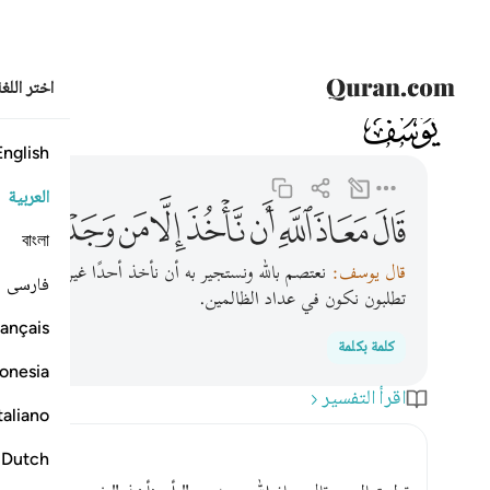
اختر اللغ
012
يوسف
12:79
قال معاذ الله ان ناخذ الا من وجدنا متاعنا عنده انا اذا لظال
English
العربية
ﱁ
ﱂ
ﱃ
ﱄ
ﱅ
ﱆ
ﱇ
ﱈ
ﱉ
বাংলা
قال يوسف:
نعتصم بالله ونستجير به أن نأخذ أحدًا غير الذي وجدن
فارسی
تطلبون نكون في عداد الظالمين.
ançais
كلمة بكلمة
onesia
اقرأ التفسير
taliano
Dutch