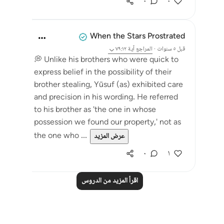
٠
٠
When the Stars Prostrated
قبل ٥ سنوات
·
المراجع
آية ٧٩:١٢
💭 Unlike his brothers who were quick to
express belief in the possibility of their
brother stealing, Yūsuf (as) exhibited care
and precision in his wording. He referred
to his brother as 'the one in whose
possession we found our property,' not as
the one who ...
عرض المزيد
٠
١
اقرأ المزيد من الدروس