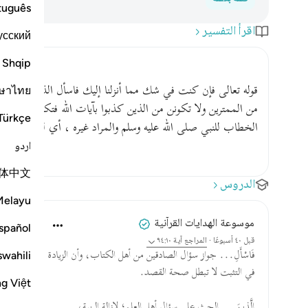
tuguês
اقرأ التفسير
усский
Shqip
قوله تعالى فإن كنت في شك مما أنزلنا إليك فاسأل الذين يقرءو
ษาไทย
من الممترين ولا تكونن من الذين كذبوا بآيات الله فتكون من الخ
Türkçe
الخطاب للنبي صلى الله عليه وسلم والمراد غيره ، أي لست في
اردو
体中文
الدروس
Melayu
موسوعة الهدايات القرآنية
spañol
قبل ٤٠ أسبوعًا
·
المراجع
آية ٩٤:١٠
فَاسْأَلِ... جواز سؤال الصادقين من أهل الكتاب، وأن الزيادة
swahili
في التثبت لا تبطل صحة القصد.
ng Việt
الَّذِينَ... الحث على سؤال أهل العلم؛ لإزالة الريبة،