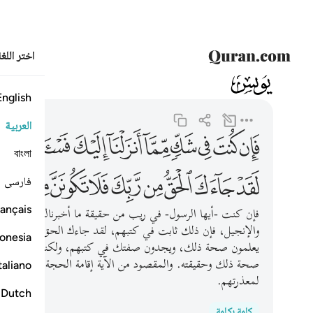
اختر اللغ
010
يونس
10:94
فان كنت في شك مما انزلنا اليك فاسال الذين يقرءون الك
English
العربية
ﲝ
ﲞ
ﲟ
ﲠ
ﲡ
ﲢ
ﲣ
ﲤ
ﲥ
বাংলা
ﲫ
ﲬ
ﲭ
ﲮ
ﲯ
ﲰ
ﲱ
ﲲ
ﲳ
فارسی
ançais
فإن كنت -أيها الرسول- في ريب من حقيقة ما أخبرناك به فاسأل ا
والإنجيل، فإن ذلك ثابت في كتبهم، لقد جاءك الحق اليقين من ر
onesia
يعلمون صحة ذلك، ويجدون صفتك في كتبهم، ولكنهم ينكرون ذلك 
صحة ذلك وحقيقته. والمقصود من الآية إقامة الحجة على المشرك
taliano
لمعذرتهم.
Dutch
كلمة بكلمة