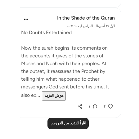
In the Shade of the Quran
قبل ٣١ أسبوعًا
·
المراجع
آية ٩٤:١٠
No Doubts Entertained
Now the surah begins its comments on
the accounts it gives of the stories of
Moses and Noah with their peoples. At
the outset, it reassures the Prophet by
telling him what happened to other
messengers God sent before his time. It
also ex...
عرض المزيد
١
٣
اقرأ المزيد من الدروس