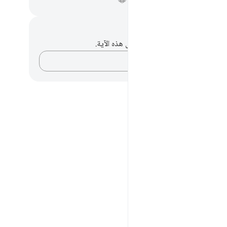
حظات وتأملات
لديك أي ملاحظات أو تأملات حول هذه الآية.
دوّن أفكارك…