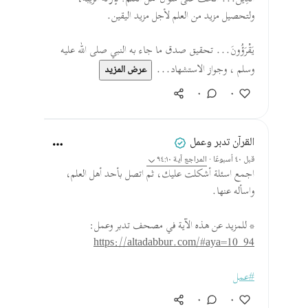
ولتحصيل مزيد من العلم لأجل مزيد اليقين.
يَقْرَؤُونَ... تحقيق صدق ما جاء به النبي صلى الله عليه
وسلم ، وجواز الاستشهاد...
عرض المزيد
٠
٠
القرآن تدبر وعمل
قبل ٤٠ أسبوعًا
·
المراجع
آية ٩٤:١٠
اجمع اسئلة أشكلت عليك، ثم اتصل بأحد أهل العلم،
واسأله عنها.
* للمزيد عن هذه الآية في مصحف تدبر وعمل:
https://altadabbur.com/#aya=10_94
#عمل
٠
٠