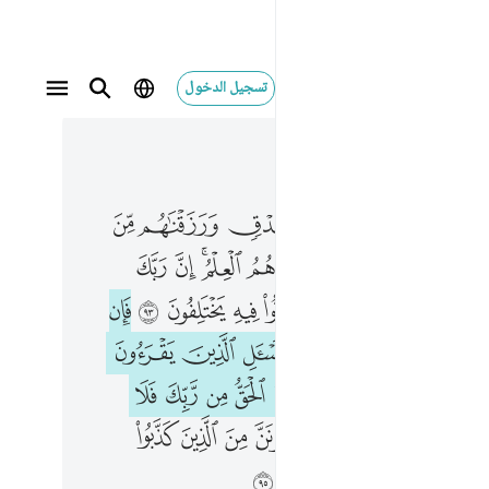
تسجيل الدخول
 في السياق
٢, جوز ١١
ا بني اسراييل مبوا صدق ورزقناهم من الطيبات فما اختلفوا حتى جاءهم العلم ان ربك يقضي بينهم يوم القيامة فيما كانوا فيه يختلفون ٩٣ فان كنت في شك مما انزلنا اليك فاسال الذ
ﲄ
ﲅ
ﲆ
ﲇ
ﲈ
ﲉ
ﲊ
ْنَا بَنِىٓ إِسْرَٰٓءِيلَ مُبَوَّأَ صِدْقٍۢ وَرَزَقْنَـٰهُم مِّنَ ٱلطَّيِّبَـٰتِ فَمَا ٱخْتَلَفُوا۟ حَتَّىٰ جَآءَهُمُ ٱلْعِلْمُ ۚ إِنَّ رَبَّكَ يَقْضِى بَيْنَهُمْ يَوْمَ ٱلْقِيَـٰمَةِ فِيمَا كَانُوا۟ فِيهِ يَخْتَلِفُونَ ٩٣ فَإِن كُنتَ فِى شَكٍّۢ مِّمَّآ أَنزَلْنَآ إِلَيْكَ فَسْـَٔلِ
ﲌ
ﲍ
ﲎ
ﲏ
ﲐﲑ
ﲒ
ﲓ
ﲕ
ﲖ
ﲗ
ﲘ
ﲙ
ﲚ
ﲛ
ﲜ
ﲝ
ﲟ
ﲠ
ﲡ
ﲢ
ﲣ
ﲤ
ﲥ
ﲦ
ﲨ
ﲩﲪ
ﲫ
ﲬ
ﲭ
ﲮ
ﲯ
ﲰ
ﲲ
ﲳ
ﲴ
ﲵ
ﲶ
ﲷ
ﲸ
ﲹ
ﲻ
ﲼ
ﲽ
ﲾ
ﲿ