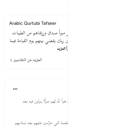
اقرأ التفسير
Arabic Qurtubi Tafseer
قوله تعالى ولقد بوأنا بني إسرائيل مبوأ صدق ورزقناهم من الطيبات
فما اختلفوا حتى جاءهم العلم إن ربك يقضي بينهم يوم القيامة فيما
كانوا فيه يختلفون قوله ت…
اقرأ المزيد
المزيد من التفاسير
الدروس
موسوعة الهدايات القرآنية
قبل ٤٠ أسبوعًا
·
المراجع
آية ٩٣:١٠
بَوَّأْنَا... فضيلة لبني إسرائيل؛ حيث هيأ الله لهم منزلًا ينزلون فيه بعد
إنجائهم من عدوهم.
الطَّيِّبَاتِ... حُرّمت على اليهود الأطعمة التي حرّمت عليهم بعد تماديهم