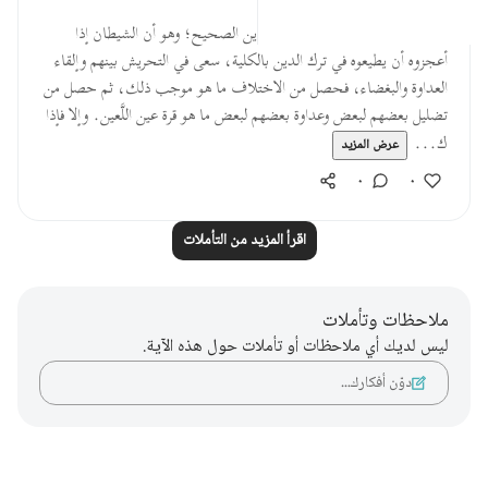
قبل ٤٠ أسبوعًا
·
المراجع
آية ٩٣:١٠
وهذا هو الداء الذي يعرض لأهل الدين الصحيح؛ وهو أن الشيطان إذا
أعجزوه أن يطيعوه في ترك الدين بالكلية، سعى في التحريش بينهم وإلقاء
العداوة والبغضاء، فحصل من الاختلاف ما هو موجب ذلك، ثم حصل من
تضليل بعضهم لبعض وعداوة بعضهم لبعض ما هو قرة عين اللَّعين. وإلا فإذا
ك...
عرض المزيد
٠
٠
اقرأ المزيد من التأملات
ملاحظات وتأملات
ليس لديك أي ملاحظات أو تأملات حول هذه الآية.
دوّن أفكارك…