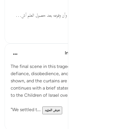
في الظلم والعصيان؛ عقوبة لهم.
اخْتَلَفُواْ... ذمّ للاختلاف والتفرق، وأن وقوعه بعد حصول العلم أش...
عرض المزيد
٠
٠
In the Shade of the Quran
قبل ٣١ أسبوعًا
·
المراجع
آية ٩٣:١٠
The final scene in this tragedy of corruption,
defiance, disobedience, and tyranny is clearly
shown, and the curtains are drawn. The surah then
continues with a brief statement of what happened
to the Children of Israel over several generations:
"We settled t...
عرض المزيد
٠
٠