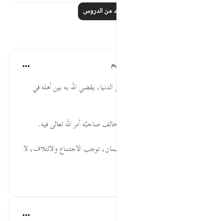
اقرأ المزيد من الدروس
تأملات
الهيئة العالمية لتدبر القرآن الكريم
قبل ٢٩ أسبوعًا
·
المراجع
آية ٩٣:١٠
* ثمة اختلاف لا حيلة في إزالته في الدنيا، يقضي الله به بين أهله في
الآخرة، فيُعرَفُ المُحقُّ من المُبطل.
* من العلم ما يكونُ وَبالًا، متى ما خالف صاحبُه أمر الله تعالى فيه.
* النعمة والاستقرار، وتوفر العلم والإيمان، توجب الاجتماع والائتلاف، لا
الفُرقة والاخت...
عرض المزيد
٠
٠
القرآن تدبر وعمل