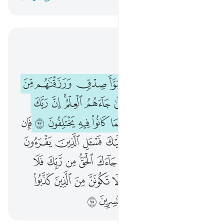
اقرأ في السياق
الفصل ١٠, صفحة ٢١٩, جوز ١١
ولقد بوانا بني اسراييل مبوا صدق ورزقناهم من الطيبات فما اختلفوا حتى جاءهم العلم ان ربك يقضي بينهم يوم القيامة فيما كانوا فيه يختلفون ٩٣ فان كنت في شك مما 
ﲃ
ﲄ
ﲅ
ﲆ
ﲇ
ﲈ
ﲉ
ﲊ
وَلَقَدْ بَوَّأْنَا بَنِىٓ إِسْرَٰٓءِيلَ مُبَوَّأَ صِدْقٍۢ وَرَزَقْنَـٰهُم مِّنَ ٱلطَّيِّبَـٰتِ فَمَا ٱخْتَلَفُوا۟ حَتَّىٰ جَآءَهُمُ ٱلْعِلْمُ ۚ إِنَّ رَبَّكَ يَقْضِى بَيْنَهُمْ يَوْمَ ٱلْقِيَـٰمَةِ فِيمَا كَانُوا۟ فِيهِ يَخْتَلِفُونَ ٩٣ فَإِن كُنتَ فِى شَكٍّۢ مِّ
ﲋ
ﲌ
ﲍ
ﲎ
ﲏ
ﲐﲑ
ﲒ
ﲓ
ﲔ
ﲕ
ﲖ
ﲗ
ﲘ
ﲙ
ﲚ
ﲛ
ﲜ
ﲝ
ﲞ
ﲟ
ﲠ
ﲡ
ﲢ
ﲣ
ﲤ
ﲥ
ﲦ
ﲧ
ﲨ
ﲩﲪ
ﲫ
ﲬ
ﲭ
ﲮ
ﲯ
ﲰ
ﲱ
ﲲ
ﲳ
ﲴ
ﲵ
ﲶ
ﲷ
ﲸ
ﲹ
ﲺ
ﲻ
ﲼ
ﲽ
ﲾ
ﲿ