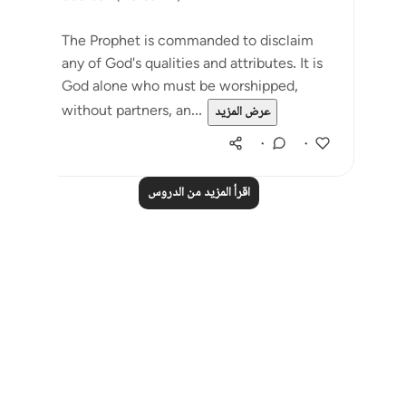
The Prophet is commanded to disclaim
any of God's qualities and attributes. It is
God alone who must be worshipped,
without partners, an...
عرض المزيد
٠
٠
اقرأ المزيد من الدروس
Notes
placeholders
close