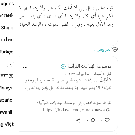
tuguês
قوله تعالى : قل إني لا أملك لكم ضرا ولا رشدا أي لا أقدر أن أ
усский
لكم ضرا أي
وهو الأول بعينه . وقيل : الضر الموت ، والرشد الحياة .
Shqip
ษาไทย
الدروس
Türkçe
اردو
موسوعة الهدايات القرآنية
قبل ٤٠ أسبوعًا
·
المراجع
آية ٢١:٧٢
体中文
لاَ أَمْلِكُ... إثبات بشرية النبي صلى الله عليه وسلم وحدود
قدرته؛ فلا يضر غيره، ولا ينفعه بذاته، بل بإذن ربه تعالى.
Melayu
spañol
لقراءة المزيد اذهب إلى موسوعة الهدايات القرآنية:
https://hidayaaencyc.net/mawso3a
swahili
٠
٠
ng Việt