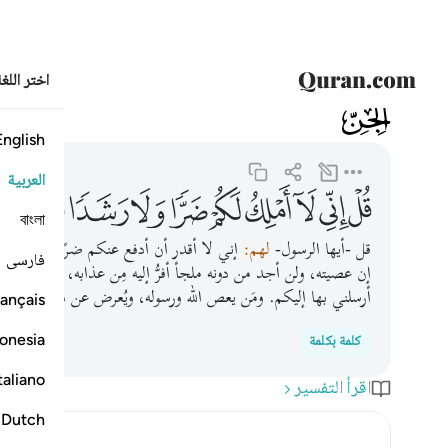
اختر اللغ
072
الجن
72:21
قل اني لا املك لكم ضرا ولا رشدا ٢١
English
العربية
ﲄ
ﲅ
ﲆ
ﲇ
ﲈ
ﲉ
ﲊ
ﲋ
ﲌ
বাংলা
قل -أيها الرسول-
لهم:
إني لا أقدر أن أدفع عنكم ضرًا، ولا أجلب
فارسی
إن عصيته، ولن أجد من دونه ملجأ أفرُّ إليه مِن عذابه، لكن أملك أن
أرسلني بها إليكم. ومَن يعص الله ورسوله، ويُعرض عن دين الله، فإن
ançais
onesia
كلمة بكلمة
taliano
اقرأ التفسير
Dutch