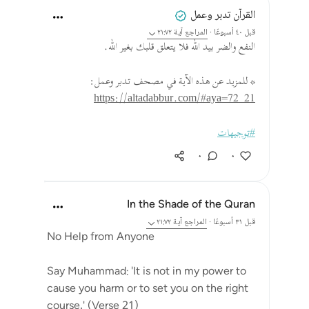
القرآن تدبر وعمل
قبل ٤٠ أسبوعًا
·
المراجع
آية ٢١:٧٢
النفع والضر بيد الله فلا يتعلق قلبك بغير الله.
* للمزيد عن هذه الآية في مصحف تدبر وعمل:
https://altadabbur.com/#aya=72_21
#توجيهات
٠
٠
In the Shade of the Quran
قبل ٣١ أسبوعًا
·
المراجع
آية ٢١:٧٢
No Help from Anyone
Say Muhammad: 'It is not in my power to
cause you harm or to set you on the right
course.' (Verse 21)