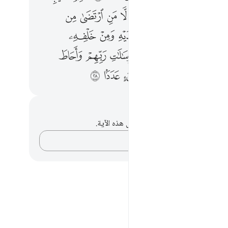
ﳇ
ﳈ
ﳉ
ﳊ
ﳋ
ﳌ
ﳍ
ﳎ
ﳏ
ﳑ
ﳒ
ﳓ
ﳔ
ﳕ
ﳖ
ﳗ
ﳙ
ﳚ
ﳛ
ﳜ
ﳝ
ﳞ
ﳟ
ﳠ
ﳢ
ﳣ
ﳤ
ﳥ
ﳦ
ﳧ
حظات وتأملات
لديك أي ملاحظات أو تأملات حول هذه الآية.
دوّن أفكارك…