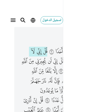
تسجيل الدخول
 في السياق
٥, جوز ٢٩
 ضرا ولا رشدا ٢١ قل اني لن يجيرني من الله احد ولن اجد من دونه ملتحدا ٢٢ الا بلاغا من الله ورسالاته ومن يعص الله ورسوله فان له نار جهنم خالدين فيها ابدا ٢٣ حتى اذا راوا ما يوعدون فسيعلمون من اضعف ناصرا واقل عددا ٢٤ قل ان ادري اقريب ما توعدون ام يجعل له ربي امدا ٢٥ عالم الغيب فلا يظهر على غيبه احدا ٢٦ الا من ارتضى من رسول فانه يسلك من بين يديه ومن خلفه رصدا ٢٧ ليعلم ان قد ابلغوا رسالات ربهم واحاط بما لديهم واحصى كل شيء عددا ٢٨
ﱼ
ﱽ
ﱾ
ﱿ
ﲀ
ﲁ
ﲂ
ﲃ
ﲄ
ﲅ
ﲆ
كُ لَكُمْ ضَرًّۭا وَلَا رَشَدًۭا ٢١ قُلْ إِنِّى لَن يُجِيرَنِى مِنَ ٱللَّهِ أَحَدٌۭ وَلَنْ أَجِدَ مِن دُونِهِۦ مُلْتَحَدًا ٢٢ إِلَّا بَلَـٰغًۭا مِّنَ ٱللَّهِ وَرِسَـٰلَـٰتِهِۦ ۚ وَمَن يَعْصِ ٱللَّهَ وَرَسُولَهُۥ فَإِنَّ لَهُۥ نَارَ جَهَنَّمَ خَـٰلِدِينَ فِيهَآ أَبَدًا ٢٣ حَتَّىٰٓ إِذَا رَأَوْا۟ مَا يُوعَدُونَ فَسَيَعْلَمُونَ مَنْ أَضْعَفُ نَاصِرًۭا وَأَقَلُّ عَدَدًۭا ٢٤ قُلْ إِنْ أَدْرِىٓ أَقَرِيبٌۭ مَّا تُوعَدُونَ أَمْ يَجْعَلُ لَهُۥ رَبِّىٓ أَمَدًا ٢٥ عَـٰلِمُ ٱلْغَيْبِ فَلَا يُظْهِرُ عَلَىٰ غَيْبِهِۦٓ أَحَدًا ٢٦ إِلَّا مَنِ ٱرْتَضَىٰ مِن رَّسُولٍۢ فَإِنَّهُۥ يَسْلُكُ مِنۢ بَيْنِ يَدَيْهِ وَمِنْ خَلْفِهِۦ رَصَدًۭا ٢٧ لِّيَعْلَمَ أَن قَدْ أَبْلَغُوا۟ رِسَـٰلَـٰتِ رَبِّهِمْ وَأَحَاطَ بِمَا لَدَيْهِمْ وَأَحْصَىٰ كُلَّ شَىْءٍ عَدَدًۢا ٢٨
ﲈ
ﲉ
ﲊ
ﲋ
ﲌ
ﲍ
ﲎ
ﲏ
ﲐ
ﲑ
ﲒ
ﲔ
ﲕ
ﲖ
ﲗ
ﲘ
ﲙ
ﲚ
ﲛ
ﲜ
ﲝ
ﲟ
ﲠ
ﲡ
ﲢ
ﲣ
ﲤ
ﲥ
ﲦ
ﲧ
ﲩ
ﲪ
ﲫ
ﲬ
ﲭ
ﲮ
ﲯ
ﲰ
ﲲ
ﲳ
ﲴ
ﲵ
ﲶ
ﲷ
ﲸ
ﲹ
ﲺ
ﲼ
ﲽ
ﲾ
ﲿ
ﳀ
ﳁ
ﳂ
ﳃ
ﳄ
ﳅ