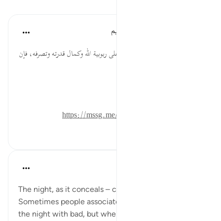
تأملات
الهيئة العالمية لتدبر القرآن الكريم
قبل ٣٠ أسبوعًا
·
المراجع
آية ٤:٩١
إن غشاية ظلمة الليل للأرض دليلٌ على ربوبية الله وكمال قدرته وتصرفه، فإن
تدبيره للكون لا يُطيق أحدٌ تغييرَه.
المصدر: هدايات القرآن الكريم
للمزيد حمل تطبيق تدبر:
https://mssg.me/4lx6w
٠
٠
Koyas Miah
قبل سنتين
·
المراجع
آية ٤:٩١
The night, as it conceals – conceals what?
Sometimes people associate the day with good, and
the night with bad, but when I reflect on this ayah, I