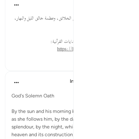
موسوعة الهدايات القرآنية
قبل ٤٠ أسبوعًا
·
المراجع
آية ٤:٩١
يَغْشَاهَا ... نعمة الليل الذي يغشى الخلائق، وعظمة خالق الليل والنهار،
والقيام بالعبادات فيه.
لقراءة المزيد اذهب إلى موسوعة الهدايات القرآنية:
https://hidayaaencyc.net/mawso3a
٠
٠
In the Shade of the Quran
قبل ٣١ أسبوعًا
·
المراجع
آية ١:٩١-٤
God's Solemn Oath
By the sun and his morning brightness, by the moon
as she follows him, by the day, which reveals his
splendour, by the night, which veils him. By the
heaven and its construction, by the earth and its