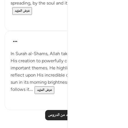
spreading, by the soul and its moulding a...
عرض المزيد
٠
٠
Abdul Nasir Jangda
قبل ٥ سنوات
·
المراجع
آية ١:٩١-١٠
In Surah al-Shams, Allah takes oaths and swears by
His creation to powerfully communicate very
important themes. He highlights and tells us to
reflect upon His incredible creation. He says, 'By the
sun in its morning brightness and by the moon as it
follows it...
عرض المزيد
٢
٢٦
اقرأ المزيد من الدروس