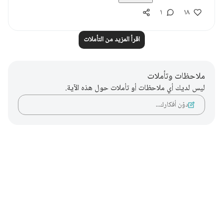
١
١٨
اقرأ المزيد من التأملات
ملاحظات وتأملات
ليس لديك أي ملاحظات أو تأملات حول هذه الآية.
دوّن أفكارك…
Notes
placeholders