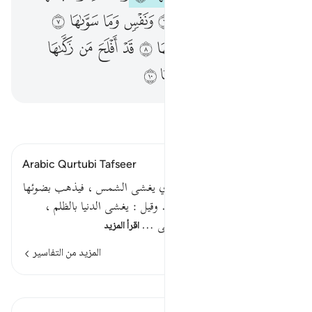
ﱞ
ﱟ
ﱠ
ﱡ
ﱢ
ﱣ
ﱤ
ﱥ
ﱦ
ﱧ
ﱨ
ﱩ
ﱪ
ﱫ
ﱬ
ﱭ
ﱮ
ﱯ
ﱰ
ﱱ
ﱲ
ﱳ
ﱴ
اقرأ التفسير
Arabic Qurtubi Tafseer
قوله تعالى : والليل إذا يغشاهاأي يغشى الشمس ، فيذهب بضوئها
عند سقوطها قاله مجاهد وغيره . وقيل : يغشى الدنيا بالظلم ،
فتظلم الآفاق . فالكناية ترجع إلى …
اقرأ المزيد
المزيد من التفاسير
الدروس