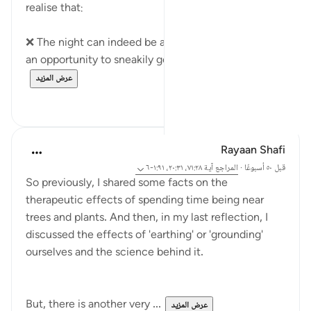
realise that:
❌ The night can indeed be a cover for evil and sin,
an opportunity to sneakily get away with that...
عرض المزيد
١
٧
Rayaan Shafi
قبل ٥٠ أسبوعًا
·
المراجع
آية ٧١:٢٨، ٢٠:٣١، ١:٩١-٦
So previously, I shared some facts on the
therapeutic effects of spending time being near
trees and plants. And then, in my last reflection, I
discussed the effects of 'earthing' or 'grounding'
ourselves and the science behind it.
But, there is another very ...
عرض المزيد