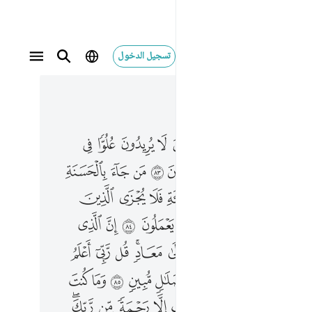
تسجيل الدخول
 في السياق
٣, جوز ٢٠
لذين لا يريدون علوا في الارض ولا فسادا والعاقبة للمتقين ٨٣ من جاء بالحسنة فله خير منها ومن جاء بالسيية فلا يجزى الذين عملوا السييات الا ما كانوا يعملون ٨٤ ان الذي فرض عليك القران لرادك الى معاد قل ربي اعلم من جاء بالهدى ومن هو في ضلال مبين ٨٥ وما كنت ترجو ان يلقى اليك الكتاب الا رحمة من ربك فلا تكونن ظهيرا للكافرين ٨٦ ولا يصدنك عن ايات الله بعد اذ انزلت اليك وادع الى ربك ولا تكونن من المشركين ٨٧ ولا تدع مع الله الاها اخر لا الاه الا هو كل شيء هالك الا وجهه له الحكم واليه ترجعون ٨٨
ﲸ
ﲹ
ﲺ
ﲻ
ﲼ
ﲽ
ﲾ
ﲿ
لِلَّذِينَ لَا يُرِيدُونَ عُلُوًّۭا فِى ٱلْأَرْضِ وَلَا فَسَادًۭا ۚ وَٱلْعَـٰقِبَةُ لِلْمُتَّقِينَ ٨٣ مَن جَآءَ بِٱلْحَسَنَةِ فَلَهُۥ خَيْرٌۭ مِّنْهَا ۖ وَمَن جَآءَ بِٱلسَّيِّئَةِ فَلَا يُجْزَى ٱلَّذِينَ عَمِلُوا۟ ٱلسَّيِّـَٔاتِ إِلَّا مَا كَانُوا۟ يَعْمَلُونَ ٨٤ إِنَّ ٱلَّذِى فَرَضَ عَلَيْكَ ٱلْقُرْءَانَ لَرَآدُّكَ إِلَىٰ مَعَادٍۢ ۚ قُل رَّبِّىٓ أَعْلَمُ مَن جَآءَ بِٱلْهُدَىٰ وَمَنْ هُوَ فِى ضَلَـٰلٍۢ مُّبِينٍۢ ٨٥ وَمَا كُنتَ تَرْجُوٓا۟ أَن يُلْقَىٰٓ إِلَيْكَ ٱلْكِتَـٰبُ إِلَّا رَحْمَةًۭ مِّن رَّبِّكَ ۖ فَلَا تَكُونَنَّ ظَهِيرًۭا لِّلْكَـٰفِرِينَ ٨٦ وَلَا يَصُدُّنَّكَ عَنْ ءَايَـٰتِ ٱللَّهِ بَعْدَ إِذْ أُنزِلَتْ إِلَيْكَ ۖ وَٱدْعُ إِلَىٰ رَبِّكَ ۖ وَلَا تَكُونَنَّ مِنَ ٱلْمُشْرِكِينَ ٨٧ وَلَا تَدْعُ مَعَ ٱللَّهِ إِلَـٰهًا ءَاخَرَ ۘ لَآ إِلَـٰهَ إِلَّا هُوَ ۚ كُلُّ شَىْءٍ هَالِكٌ إِلَّا وَجْهَهُۥ ۚ لَهُ ٱلْحُكْمُ وَإِلَيْهِ تُر
ﳁ
ﳂﳃ
ﳄ
ﳅ
ﳆ
ﳇ
ﳈ
ﳉ
ﳋ
ﳌﳍ
ﳎ
ﳏ
ﳐ
ﳑ
ﳒ
ﳓ
ﳕ
ﳖ
ﳗ
ﳘ
ﳙ
ﳚ
ﱁ
ﱂ
ﱄ
ﱅ
ﱆ
ﱇ
ﱈﱉ
ﱊ
ﱋ
ﱌ
ﱎ
ﱏ
ﱐ
ﱑ
ﱒ
ﱓ
ﱔ
ﱕ
ﱖ
ﱗ
ﱙ
ﱚ
ﱛ
ﱜ
ﱝ
ﱞ
ﱟ
ﱠﱡ