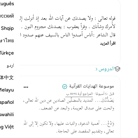
tuguês
усский
قوله تعالى : ولا يصدنك عن آيات الله بعد إذ أنزلت إليك يعني أ
لأمرك وشأنك . وقرأ يعقوب : يصدنك مجزوم النون . وقرئ : 
Shqip
قال الشاعر :أناس أصدوا الناس بالسيف عنهم صدود السواقي عن 
ษาไทย
اقرأ المزيد
Türkçe
اردو
الدروس
体中文
موسوعة الهدايات القرآنية
Melayu
قبل ٤٠ أسبوعًا
·
المراجع
آية ٨٧:٢٨
يَصُدُّنَّكَ... التنديد بالمضلّين الصادين عن دين الله تعالى،
spañol
والحث على صدق العزيمة، والبعد عن الضعف.
swahili
وَادْعُ... أهمية الدعوة، والثبات عليها، ولا تكون إلا إلى الله
ng Việt
تعالى، وتقديم المقصد على الحاجة.