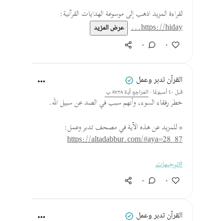
لقراءة المزيد اذهب إلى موسوعة الهدايات القرآنية:
https://hiday...
عرض المزيد
٠
٠
القرآن تدبر وعمل
قبل ٤٠ أسبوعًا
·
المراجع
آية ٨٧:٢٨
خطر رفقاء السوء، وأنهم سبب في الصد عن سبيل الله.
* للمزيد عن هذه الآية في مصحف تدبر وعمل:
https://altadabbur.com/#aya=28_87
#توجيهات
٠
٠
القرآن تدبر وعمل