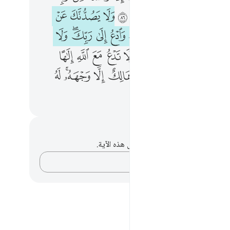
ﱣ
ﱤ
ﱥ
ﱦ
ﱧ
ﱨ
ﱩ
ﱫ
ﱬ
ﱭ
ﱮ
ﱯﱰ
ﱱ
ﱲ
ﱳﱴ
ﱵ
ﱷ
ﱸ
ﱹ
ﱺ
ﱻ
ﱼ
ﱽ
ﱾ
ﲁ
ﲂ
ﲃ
ﲄﲅ
ﲆ
ﲇ
ﲈ
ﲉ
ﲊﲋ
ﲌ
ﲎ
ﲏ
ﲐ
حظات وتأملات
لديك أي ملاحظات أو تأملات حول هذه الآية.
دوّن أفكارك…