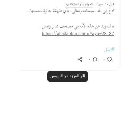
قبل ٤٠ أسبوعًا
·
المراجع
آية ٨٧:٢٨
ادعُ إلى الله -سبحانه وتعالى- بأي طريقة جائزة تحسنها.
* للمزيد عن هذه الآية في مصحف تدبر وعمل:
https://altadabbur.com/#aya=28_87
#عمل
٠
٠
اقرأ المزيد من الدروس
Notes
placeholders
close