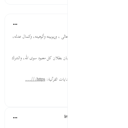
الدروس
موسوعة الهدايات القرآنية
قبل ٤٠ أسبوعًا
·
المراجع
آية ٧٤:٢٨
يُنَادِيهِمْ... إثبات صفة الكلام لله تعالى ، وربوبيته وألوهيته، وكمال عدله،
وإقامة الحجة على خلقه.
تَزْعُمُون... تكذيب للمشركين، وبيان بطلان كل معبود سوى الله، والشرك
افتراء على الله تعالى بغير سلطان.
لقراءة المزيد اذهب إلى موسوعة الهدايات القرآنية:
https://...
عرض المزيد
٠
٠
In the Shade of the Quran
قبل ٣١ أسبوعًا
·
المراجع
آية ٧٤:٢٨-٧٥