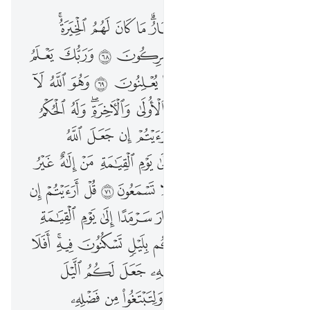
وربك يخلق ما يشاء ويختار ما كان لهم الخيرة سبحان الله وتعالى عما يشركون ٦٨ وربك يعلم ما تكن صدورهم وما يعلنون ٦٩ وهو الله لا الاه الا هو له الحمد في الاولى والاخرة وله الحكم واليه ترجعون ٧٠ قل ارايتم ان جعل الله عليكم الليل سرمدا الى يوم القيامة من الاه غير الله ياتيكم بضياء افلا تسمعون ٧١ قل ارايتم ان جعل الله عليكم النهار سرمدا الى يوم القيامة من الاه غير الله ياتيكم بليل تسكنون فيه افلا تبصرون ٧٢ ومن رحمته جعل لكم الليل والنهار لتسكنوا فيه ولتبتغوا من فضله ولعلكم تشكرون ٧٣ ويوم يناديهم فيقول اين شركايي الذين كنتم تزعمون ٧٤ ونزعنا من كل امة شهيدا فقلنا هاتوا برهانكم ف
ﲭ
ﲮ
ﲯ
ﲰ
ﲱﲲ
ﲳ
ﲴ
ﲵ
ﲶﲷ
وَرَبُّكَ يَخْلُقُ مَا يَشَآءُ وَيَخْتَارُ ۗ مَا كَانَ لَهُمُ ٱلْخِيَرَةُ ۚ سُبْحَـٰنَ ٱللَّهِ وَتَعَـٰلَىٰ عَمَّا يُشْرِكُونَ ٦٨ وَرَبُّكَ يَعْلَمُ مَا تُكِنُّ صُدُورُهُمْ وَمَا يُعْلِنُونَ ٦٩ وَهُوَ ٱللَّهُ لَآ إِلَـٰهَ إِلَّا هُوَ ۖ لَهُ ٱلْحَمْدُ فِى ٱلْأُولَىٰ وَٱلْـَٔاخِرَةِ ۖ وَلَهُ ٱلْحُكْمُ وَإِلَيْهِ تُرْجَعُونَ ٧٠ قُلْ أَرَءَيْتُمْ إِن جَعَلَ ٱللَّهُ عَلَيْكُمُ ٱلَّيْلَ سَرْمَدًا إِلَىٰ يَوْمِ ٱلْقِيَـٰمَةِ مَنْ إِلَـٰهٌ غَيْرُ ٱللَّهِ يَأْتِيكُم بِضِيَآءٍ ۖ أَفَلَا تَسْمَعُونَ ٧١ قُلْ أَرَءَيْتُمْ إِن جَعَلَ ٱللَّهُ عَلَيْكُمُ ٱلنَّهَارَ سَرْمَدًا إِلَىٰ يَوْمِ ٱلْقِيَـٰمَةِ مَنْ إِلَـٰهٌ غَيْرُ ٱللَّهِ يَأْتِيكُم بِلَيْلٍۢ تَسْكُنُونَ فِيهِ ۖ أَفَلَا تُبْصِرُونَ ٧٢ وَمِن رَّحْمَتِهِۦ جَعَلَ لَكُمُ ٱلَّيْلَ وَٱلنَّهَارَ لِتَسْكُنُوا۟ فِيهِ وَلِتَبْتَغُوا۟ مِن فَضْلِهِۦ وَلَعَلَّكُمْ تَشْكُرُونَ ٧٣ وَيَوْمَ يُنَادِيهِمْ فَيَقُولُ أَيْنَ شُرَكَآءِىَ ٱلَّذِينَ كُنتُمْ تَزْعُمُونَ ٧٤ وَنَزَعْنَا مِن كُلِّ أُمَّةٍۢ شَهِيدًۭا فَقُلْنَا هَات
ﲸ
ﲹ
ﲺ
ﲻ
ﲼ
ﲽ
ﲾ
ﲿ
ﳀ
ﳁ
ﳂ
ﳃ
ﳄ
ﳅ
ﳆ
ﳇ
ﳈ
ﳉ
ﳊ
ﳋﳌ
ﳍ
ﳎ
ﳏ
ﳐ
ﳑﳒ
ﳓ
ﳔ
ﳕ
ﳖ
ﳗ
ﱁ
ﱂ
ﱃ
ﱄ
ﱅ
ﱆ
ﱇ
ﱈ
ﱉ
ﱊ
ﱋ
ﱌ
ﱍ
ﱎ
ﱏ
ﱐ
ﱑﱒ
ﱓ
ﱔ
ﱕ
ﱖ
ﱗ
ﱘ
ﱙ
ﱚ
ﱛ
ﱜ
ﱝ
ﱞ
ﱟ
ﱠ
ﱡ
ﱢ
ﱣ
ﱤ
ﱥ
ﱦ
ﱧ
ﱨﱩ
ﱪ
ﱫ
ﱬ
ﱭ
ﱮ
ﱯ
ﱰ
ﱱ
ﱲ
ﱳ
ﱴ
ﱵ
ﱶ
ﱷ