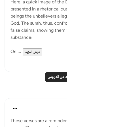
Here, a quick image of the Day of Judgement is
presented in a rhetorical question about those
beings the unbelievers alleged to be partners with
God. The surah, thus, confronts them with their
false claims, showing them to be absolutely without
substance:
On ...
عرض المزيد
٠
٠
اقرأ المزيد من الدروس
تأملات
Hana Alasry
قبل ٦ سنوات
·
المراجع
آية ٦٥:٢٨-٧٥
These verses are a reminder of Allah's might and