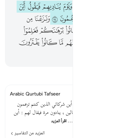
ﱸ
ﱹ
ﱺ
ﱻ
ﱼ
ﱽ
ﱾ
ﱿ
ﲀ
ﲁ
ﲂ
ﲃ
ﲄ
ﲅ
ﲆ
ﲇ
ﲈ
ﲉ
ﲊ
ﲋ
ﲌ
ﲍ
ﲎ
ﲏ
ﲐ
ﲑ
ﲒ
ﲓ
ﲔ
ﲕ
اقرأ التفسير
Arabic Qurtubi Tafseer
قوله تعالى : ويوم يناديهم فيقول أين شركائي الذين كنتم تزعمون
أعاد هذا الضمير لاختلاف الحالين ، ينادون مرة فيقال لهم : أين
شركائي الذين كنتم تزعمون فيد…
اقرأ المزيد
المزيد من التفاسير