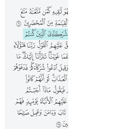
افمن وعدناه وعدا حسنا فهو لاقيه كمن متعناه متاع الحياة الدنيا ثم هو يوم القيامة من المحضرين ٦١ ويوم يناديهم فيقول اين شركايي الذين كنتم تزعمون ٦٢ قال الذين حق عليهم القول ربنا هاولاء الذين اغوينا اغويناهم كما غوينا تبرانا اليك ما كانوا ايانا يعبدون ٦٣ وقيل ادعوا شركاءكم فدعوهم فلم يستجيبوا لهم وراوا العذاب لو انهم كانوا يهتدون ٦٤ ويوم يناديهم فيقول ماذ
ﱓ
ﱔ
ﱕ
ﱖ
ﱗ
ﱘ
ﱙ
ﱚ
ﱛ
أَفَمَن وَعَدْنَـٰهُ وَعْدًا حَسَنًۭا فَهُوَ لَـٰقِيهِ كَمَن مَّتَّعْنَـٰهُ مَتَـٰعَ ٱلْحَيَوٰةِ ٱلدُّنْيَا ثُمَّ هُوَ يَوْمَ ٱلْقِيَـٰمَةِ مِنَ ٱلْمُحْضَرِينَ ٦١ وَيَوْمَ يُنَادِيهِمْ فَيَقُولُ أَيْنَ شُرَكَآءِىَ ٱلَّذِينَ كُنتُمْ تَزْعُمُونَ ٦٢ قَالَ ٱلَّذِينَ حَقَّ عَلَيْهِمُ ٱلْقَوْلُ رَبَّنَا هَـٰٓؤُلَآءِ ٱلَّذِينَ أَغْوَيْنَآ أَغْوَيْنَـٰهُمْ كَمَا غَوَيْنَا ۖ تَبَرَّأْنَآ إِلَيْكَ ۖ مَا كَانُوٓا۟ إِيَّانَا يَعْبُدُونَ ٦٣ وَقِيلَ ٱدْعُوا۟ شُرَكَآءَكُمْ فَدَعَوْهُمْ فَلَمْ يَسْتَجِيبُوا۟ لَهُمْ وَرَأَوُا۟ ٱلْعَذَابَ ۚ لَوْ أَنَّهُمْ كَانُوا۟ يَهْتَدُونَ ٦٤ وَيَوْمَ يُنَادِيهِمْ فَ
ﱜ
ﱝ
ﱞ
ﱟ
ﱠ
ﱡ
ﱢ
ﱣ
ﱤ
ﱥ
ﱦ
ﱧ
ﱨ
ﱩ
ﱪ
ﱫ
ﱬ
ﱭ
ﱮ
ﱯ
ﱰ
ﱱ
ﱲ
ﱳ
ﱴ
ﱵ
ﱶ
ﱷ
ﱸ
ﱹﱺ
ﱻ
ﱼﱽ
ﱾ
ﱿ
ﲀ
ﲁ
ﲂ
ﲃ
ﲄ
ﲅ
ﲆ
ﲇ
ﲈ
ﲉ
ﲊ
ﲋﲌ
ﲍ
ﲎ
ﲏ
ﲐ
ﲑ
ﲒ
ﲓ
ﲔ
ﲕ
ﲖ
ﲗ
ﲘ
ﲙ
ﲚ
ﲛ
ﲜ
ﲝ
ﲞ
ﲟ
ﲠ
ﲡ
ﲢ
ﲣ
ﲤ
ﲥ
ﲦ
ﲧ
ﲨ
ﲩ
ﲪ
ﲫ
ﲬ