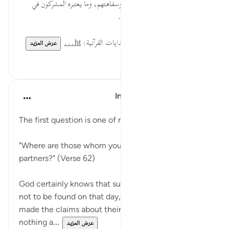
شُرَكَائِيَ... انحراف الشرك وأهله وسفاهتهم، وما يعتبره المشركون في
الدنيا سنداً يتبرؤون منهم في الآخرة.
لقراءة المزيد اذهب إلى موسوعة الهدايات القرآنية:
ht...
عرض المزيد
٠
٠
In the Shade of the Quran
قبل ٣١ أسبوعًا
·
المراجع
آية ٦٢:٢٨
The first question is one of rebuke:
"Where are those whom you alleged to be My
partners?" (Verse 62)
God certainly knows that such alleged partners are
not to be found on that day, and that those who
made the claims about their alleged status know
nothing a...
عرض المزيد