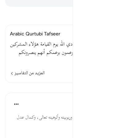
اقرأ التفسير
Arabic Qurtubi Tafseer
قوله تعالى : ويوم يناديهم أي ينادي الله يوم القيامة هؤلاء المشركين
فيقول أين شركائي الذين كنتم تزعمون بزعمكم أنهم ينصرونكم
ويشفعون لكم .
المزيد من التفاسير
الدروس
موسوعة الهدايات القرآنية
قبل ٤٠ أسبوعًا
·
المراجع
آية ٦٢:٢٨
يُنَادِيهِمْ... إثبات صفة الكلام لله، وربوبيته وألوهيته تعالى، وكمال عدل
الله، وإقامة الحجة على الخلق.