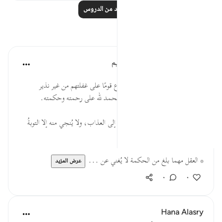
اقرأ المزيد من الدروس
تأملات
الهيئة العالمية لتدبر القرآن الكريم
قبل ٣٠ أسبوعًا
·
المراجع
آية ٤٧:٢٨
* اقتضت رحمة الله وحكمته ألا يدع قومًا على غفلتهم من غیر نذير
يذكرهم بما ينفعهم وما يضرهم، فالحمد لله على رحمته وحكمته.
* المعاصي بعد العلم والبلاغ طريقٌ إلى العذاب، ولا يُنجي منه إلا التوبةُ
والعودة إلى الغفور التواب.
* العقل مهما بلغ من الحكمة لا يُغني عن ...
عرض المزيد
٠
٠
Hana Alasry