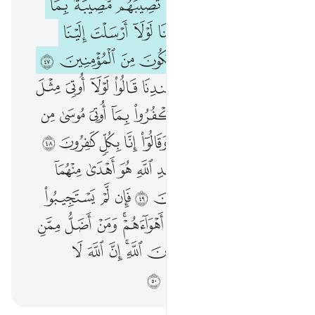
ﱶ
ﱷ
ﱸ
ﱹ
ﱺ
ﱻ
ﱼ
ﱽ
ﱾ
ﱿ
ﲀ
ﲁ
ﲂ
ﲃ
ﲄ
ﲅ
ﲆ
ﲇ
ﲈ
ﲉ
ﲊ
ﲋ
ﲌ
ﲍ
ﲎ
ﲏ
ﲐ
ﲑ
ﲒ
ﲓ
ﲔ
ﲕ
ﲖﲗ
ﲘ
ﲙ
ﲚ
ﲛ
ﲜ
ﲝ
ﲞﲟ
ﲠ
ﲡ
ﲢ
ﲣ
ﲤ
ﲥ
ﲦ
ﲧ
ﲨ
ﲩ
ﲪ
ﲫ
ﲬ
ﲭ
ﲮ
ﲯ
ﲰ
ﲱ
ﲲ
ﲳ
ﲴ
ﲵ
ﲶ
ﲷ
ﲸ
ﲹ
ﲺ
ﲻ
ﲼ
ﲽﲾ
ﲿ
ﳀ
ﳁ
ﳂ
ﳃ
ﳄ
ﳅ
ﳆ
ﳇﳈ
ﳉ
ﳊ
ﳋ
ﳌ
ﳍ
ﳎ
ﳏ