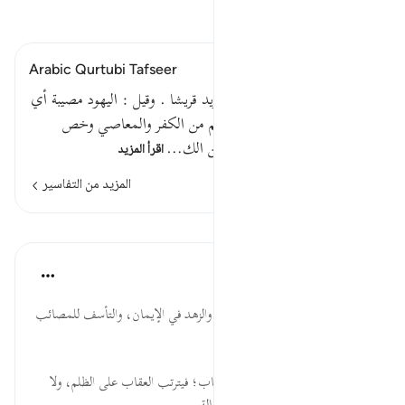
اقرأ التفسير
Arabic Qurtubi Tafseer
قوله تعالى : ولولا أن تصيبهم يريد قريشا . وقيل : اليهود مصيبة أي
عقوبة ونقمة . بما قدمت أيديهم من الكفر والمعاصي وخص
الأيدي بالذكر ; لأن الغالب من الك…
اقرأ المزيد
المزيد من التفاسير
الدروس
موسوعة الهدايات القرآنية
قبل ٤٠ أسبوعًا
·
المراجع
آية ٤٧:٢٨
مُّصِيبَةٌ... الحذر من مآل العصاة، والزهد في الإيمان، والتأسف للمصائب
من عمى القلوب، وتمكن الغفلة.
بِمَا... ترتب المسببات على الأسباب؛ فيترتب العقاب على الظلم، ولا