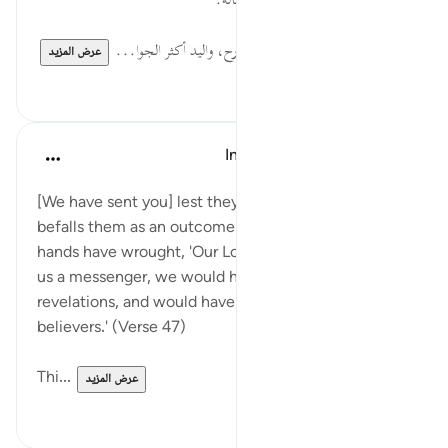
عقوبة إلا بنص؛ فلا عذاب قبل الرسالة.
أَيْدِيهِمْ... الأعمال بالقلب وبالجوارح، واليد أكثر الجوا...
عرض المزيد
٠
٠
In the Shade of the Quran
قبل ٣١ أسبوعًا
·
المراجع
آية ٤٧:٢٨
[We have sent you] lest they say when a disaster
befalls them as an outcome of what their own
hands have wrought, 'Our Lord! If only You had sent
us a messenger, we would have followed Your
revelations, and would have been among the
believers.' (Verse 47)
Thi...
عرض المزيد
٠
٠