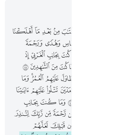
اقرأ في السياق
الفصل ٢٨, صفحة ٣٩١, جوز ٢٠
ولقد اتينا موسى الكتاب من بعد ما اهلكنا القرون الاولى بصاير للناس وهدى ورحمة لعلهم يتذكرون ٤٣ وما كنت بجانب الغربي اذ قضينا الى موسى الامر وما كنت من الشاهدين ٤٤ ولاكنا انشانا قرونا فتطاول عليهم العمر وما كنت ثاويا في اهل مدين تتلو عليهم اياتنا ولاكنا كنا مرسلين ٤٥ وما كنت بجانب الطور اذ نادينا ولاكن رحمة من ربك لتنذر قوما ما اتاهم من نذير من قبلك لعلهم يتذكرون ٤٦ ولولا ان تصيبهم مصيبة بما قدمت ايديهم فيقولوا ربنا لولا ارسلت الينا رسولا فنتبع اياتك ونكون من المومنين ٤٧ فلما جاءهم الحق من عندنا قالوا لولا اوتي مثل ما اوتي موسى اولم يكفروا بما اوتي موسى من قبل قالوا سحران تظاهرا وقالو
ﲳ
ﲴ
ﲵ
ﲶ
ﲷ
ﲸ
ﲹ
ﲺ
وَلَقَدْ ءَاتَيْنَا مُوسَى ٱلْكِتَـٰبَ مِنۢ بَعْدِ مَآ أَهْلَكْنَا ٱلْقُرُونَ ٱلْأُولَىٰ بَصَآئِرَ لِلنَّاسِ وَهُدًۭى وَرَحْمَةًۭ لَّعَلَّهُمْ يَتَذَكَّرُونَ ٤٣ وَمَا كُنتَ بِجَانِبِ ٱلْغَرْبِىِّ إِذْ قَضَيْنَآ إِلَىٰ مُوسَى ٱلْأَمْرَ وَمَا كُنتَ مِنَ ٱلشَّـٰهِدِينَ ٤٤ وَلَـٰكِنَّآ أَنشَأْنَا قُرُونًۭا فَتَطَاوَلَ عَلَيْهِمُ ٱلْعُمُرُ ۚ وَمَا كُنتَ ثَاوِيًۭا فِىٓ أَهْلِ مَدْيَنَ تَتْلُوا۟ عَلَيْهِمْ ءَايَـٰتِنَا وَلَـٰكِنَّا كُنَّا مُرْسِلِينَ ٤٥ وَمَا كُنتَ بِجَانِبِ ٱلطُّورِ إِذْ نَادَيْنَا وَلَـٰكِن رَّحْمَةًۭ مِّن رَّبِّكَ لِتُنذِرَ قَوْمًۭا مَّآ أَتَىٰهُم مِّن نَّذِيرٍۢ مِّن قَبْلِكَ لَعَلَّهُمْ يَتَذَكَّرُونَ ٤٦ وَلَوْلَآ أَن تُصِيبَهُم مُّصِيبَةٌۢ بِمَا قَدَّمَتْ أَيْدِيهِمْ فَيَقُولُوا۟ رَبَّنَا لَوْلَآ أَرْسَلْتَ إِلَيْنَا رَسُولًۭا فَنَتَّبِعَ ءَايَـٰتِكَ وَنَكُونَ مِنَ ٱلْمُؤْمِنِينَ ٤٧ فَلَمَّا جَآءَهُمُ ٱلْحَقُّ مِنْ عِندِنَا قَالُوا۟ لَوْلَآ أُوتِىَ مِثْلَ مَآ أُوتِىَ مُوسَىٰٓ ۚ أَوَلَمْ يَكْفُرُوا۟ بِمَآ أُوتِىَ مُوسَىٰ مِن قَبْلُ ۖ قَالُوا۟ سِحْرَانِ تَظَـٰهَ
ﲻ
ﲼ
ﲽ
ﲾ
ﲿ
ﳀ
ﳁ
ﳂ
ﳃ
ﱁ
ﱂ
ﱃ
ﱄ
ﱅ
ﱆ
ﱇ
ﱈ
ﱉ
ﱊ
ﱋ
ﱌ
ﱍ
ﱎ
ﱏ
ﱐ
ﱑ
ﱒ
ﱓ
ﱔﱕ
ﱖ
ﱗ
ﱘ
ﱙ
ﱚ
ﱛ
ﱜ
ﱝ
ﱞ
ﱟ
ﱠ
ﱡ
ﱢ
ﱣ
ﱤ
ﱥ
ﱦ
ﱧ
ﱨ
ﱩ
ﱪ
ﱫ
ﱬ
ﱭ
ﱮ
ﱯ
ﱰ
ﱱ
ﱲ
ﱳ
ﱴ
ﱵ