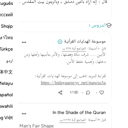
قال : إنه أراد بالتين دمشق ، وبالزيتون بيت المقدس . فأقسم ال
tuguês
усский
الدروس
Shqip
ษาไทย
موسوعة الهدايات القرآنية
Türkçe
قبل ٤٠ أسبوعًا
·
المراجع
آية ٣:٩٥
الأَمِينِ ... شرف مكة وفضلها، والأمر بتأمينها وأهلها ومن
اردو
دخلها، وأهمية حفظ الأمن.
体中文
لقراءة المزيد اذهب إلى موسوعة الهدايات القرآنية:
https://hidayaaencyc.net/mawso3a
Melayu
٩٦
٠
٠
spañol
swahili
In the Shade of the Quran
ng Việt
قبل ٣١ أسبوعًا
·
المراجع
آية ٢:٩٥-٥
Man's Fair Shape