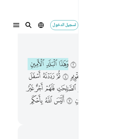
تسجيل الدخول
 في السياق
٥, جوز ٣٠
٣ لقد خلقنا الانسان في احسن تقويم ٤ ثم رددناه اسفل سافلين ٥ الا الذين امنوا وعملوا الصالحات فلهم اجر غير ممنون ٦ فما يكذبك بعد بالدين ٧ اليس الله باحكم الحاكمين ٨
ﱜ
ﱝ
ﱞ
ﱟ
ﱠ
ﱡ
ﱢ
ﱣ
َقَدْ خَلَقْنَا ٱلْإِنسَـٰنَ فِىٓ أَحْسَنِ تَقْوِيمٍۢ ٤ ثُمَّ رَدَدْنَـٰهُ أَسْفَلَ سَـٰفِلِينَ ٥ إِلَّا ٱلَّذِينَ ءَامَنُوا۟ وَعَمِلُوا۟ ٱلصَّـٰلِحَـٰتِ فَلَهُمْ أَجْرٌ غَيْرُ مَمْنُونٍۢ ٦ فَمَا يُكَذِّبُكَ بَعْدُ بِٱلدِّينِ ٧ أَلَيْسَ ٱللَّهُ بِأَحْكَمِ ٱلْحَـٰكِمِينَ ٨
ﱥ
ﱦ
ﱧ
ﱨ
ﱩ
ﱪ
ﱫ
ﱬ
ﱭ
ﱮ
ﱰ
ﱱ
ﱲ
ﱳ
ﱴ
ﱵ
ﱶ
ﱷ
ﱸ
ﱺ
ﱻ
ﱼ
ﱽ
ﱾ
ﱿ
ﲀ
ﲁ
ﲂ
ﲄ
حظات وتأملات