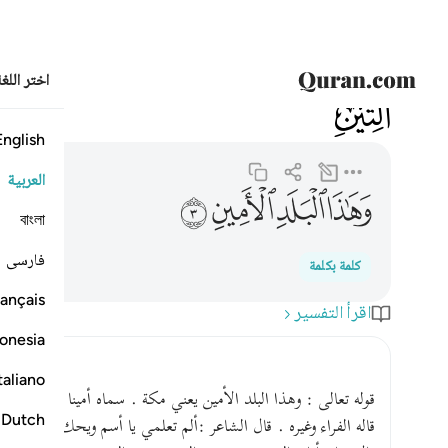
اختر اللغ
095
التين
95:3
وهاذا البلد الامين ٣
English
العربية
ﱡ
ﱢ
ﱣ
ﱤ
বাংলা
فارسی
كلمة بكلمة
ançais
اقرأ التفسير
onesia
taliano
قوله تعالى : وهذا البلد الأمين يعني مكة . سماه أمينا ; لأنه آمن 
Dutch
قاله الفراء وغيره . قال الشاعر :ألم تعلمي يا أسم ويحك أنني حلف