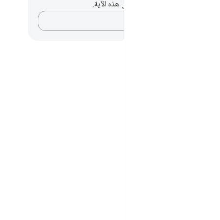
لديك أي ملاحظات أو تأملات حول هذه الآية.
دوّن أفكارك…