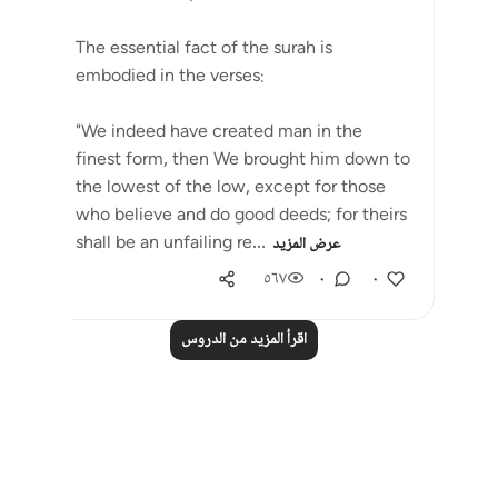
The essential fact of the surah is
embodied in the verses:
"We indeed have created man in the
finest form, then We brought him down to
the lowest of the low, except for those
who believe and do good deeds; for theirs
shall be an unfailing re...
عرض المزيد
٥٦٧
٠
٠
اقرأ المزيد من الدروس