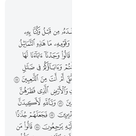
اقرأ في السياق
الفصل ٢١, صفحة ٣٢٧, جوز ١٧
۞ ولقد اتينا ابراهيم رشده من قبل وكنا به عالمين ٥١ اذ قال لابيه وقومه ما هاذه التماثيل التي انتم لها عاكفون ٥٢ قالوا وجدنا اباءنا لها عابدين ٥٣ قال لقد كنتم انتم واباوكم في ضلال مبين ٥٤ قالوا اجيتنا بالحق ام انت من اللاعبين ٥٥ قال بل ربكم رب السماوات والارض الذي فطرهن وانا على ذالكم من الشاهدين ٥٦ وتالله لاكيدن اصنامكم بعد ان تولوا مدبرين ٥٧ فجعلهم جذاذا الا كبيرا لهم لعلهم اليه يرجعون ٥٨ قالوا من فعل هاذا بالهتنا انه لمن الظالمين ٥٩ قالوا سمعنا فتى يذكرهم يقال له ابراهيم ٦٠ قالوا فاتوا به على اعين الناس لعلهم يشهدون ٦١ قالوا اانت فعلت هاذا بالهتنا يا ابراهيم ٦٢ قال بل فعله كبيرهم هاذا فاسالوهم ان كانوا ينطقون ٦٣ فرجعوا الى انفسهم فقالوا انكم انتم الظالمون ٦٤ ثم نكسوا على رءوسهم لقد علمت ما هاولاء ينطقون ٦٥ قال افتعبدون من دون الله ما لا ينفعكم شييا ولا يضركم ٦٦ اف لكم ولما تعبدون من دون الله افلا تعقلون ٦٧ قالوا حرقوه وانصروا الهتكم ان كنتم فاعلين ٦٨ قلنا يا نار كوني بردا وسلاما على ابراهيم ٦٩ وارادوا به كيدا فجعلناهم الاخسرين ٧٠ ونجيناه ولوطا الى الارض التي باركنا فيها للعالمين ٧١
ﲌ ﲍ
ﲎ
ﲏ
ﲐ
ﲑ
ﲒ
ﲓ
ﲔ
۞ وَلَقَدْ ءَاتَيْنَآ إِبْرَٰهِيمَ رُشْدَهُۥ مِن قَبْلُ وَكُنَّا بِهِۦ عَـٰلِمِينَ ٥١ إِذْ قَالَ لِأَبِيهِ وَقَوْمِهِۦ مَا هَـٰذِهِ ٱلتَّمَاثِيلُ ٱلَّتِىٓ أَنتُمْ لَهَا عَـٰكِفُونَ ٥٢ قَالُوا۟ وَجَدْنَآ ءَابَآءَنَا لَهَا عَـٰبِدِينَ ٥٣ قَالَ لَقَدْ كُنتُمْ أَنتُمْ وَءَابَآؤُكُمْ فِى ضَلَـٰلٍۢ مُّبِينٍۢ ٥٤ قَالُوٓا۟ أَجِئْتَنَا بِٱلْحَقِّ أَمْ أَنتَ مِنَ ٱللَّـٰعِبِينَ ٥٥ قَالَ بَل رَّبُّكُمْ رَبُّ ٱلسَّمَـٰوَٰتِ وَٱلْأَرْضِ ٱلَّذِى فَطَرَهُنَّ وَأَنَا۠ عَلَىٰ ذَٰلِكُم مِّنَ ٱلشَّـٰهِدِينَ ٥٦ وَتَٱللَّهِ لَأَكِيدَنَّ أَصْنَـٰمَكُم بَعْدَ أَن تُوَلُّوا۟ مُدْبِرِينَ ٥٧ فَجَعَلَهُمْ جُذَٰذًا إِلَّا كَبِيرًۭا لَّهُمْ لَعَلَّهُمْ إِلَيْهِ يَرْجِعُونَ ٥٨ قَالُوا۟ مَن فَعَلَ هَـٰذَا بِـَٔالِهَتِنَآ إِنَّهُۥ لَمِنَ ٱلظَّـٰلِمِينَ ٥٩ قَالُوا۟ سَمِعْنَا فَتًۭى يَذْكُرُهُمْ يُقَالُ لَهُۥٓ إِبْرَٰهِيمُ ٦٠ قَالُوا۟ فَأْتُوا۟ بِهِۦ عَلَىٰٓ أَعْيُنِ ٱلنَّاسِ لَعَلَّهُمْ يَشْهَدُونَ ٦١ قَالُوٓا۟ ءَأَنتَ فَعَلْتَ هَـٰذَا بِـَٔالِهَتِنَا يَـٰٓإِبْرَٰهِيمُ ٦٢ قَالَ بَلْ فَعَلَهُۥ كَبِيرُهُمْ هَـٰذَا فَسْـَٔلُوهُمْ إِن كَانُوا۟ يَنطِقُونَ ٦٣ فَرَجَعُوٓا۟ إِلَىٰٓ أَنفُسِهِمْ فَقَالُوٓا۟ إِنَّكُمْ أَنتُمُ ٱلظَّـٰلِمُونَ ٦٤ ثُمَّ نُكِسُوا۟ عَلَىٰ رُءُوسِهِمْ لَقَدْ عَلِمْتَ مَا هَـٰٓؤُلَآءِ يَنطِقُونَ ٦٥ قَالَ أَفَتَعْبُدُونَ مِن دُونِ ٱللَّهِ مَا لَا يَنفَعُكُمْ شَيْـًۭٔا وَلَا يَضُرُّكُمْ ٦٦ أُفٍّۢ لَّكُمْ وَلِمَا تَعْبُدُونَ مِن دُونِ ٱللَّهِ ۖ أَفَلَا تَعْقِلُونَ ٦٧ قَالُوا۟ حَرِّقُوهُ وَٱنصُرُوٓا۟ ءَالِهَتَكُمْ إِن كُنتُمْ فَـٰعِلِينَ ٦٨ قُلْنَا يَـٰنَارُ كُونِى بَرْدًۭا وَسَلَـٰمًا عَلَىٰٓ إِبْرَٰهِيمَ ٦٩ وَأَرَادُوا۟ بِهِۦ كَيْدًۭا فَجَعَلْنَـٰهُمُ ٱلْأَخْسَرِينَ ٧٠ وَنَجَّيْنَـٰهُ وَلُوطًا إِلَى ٱلْأَرْضِ ٱلَّتِى بَـٰرَكْنَا فِيهَا لِلْعَـٰلَمِينَ ٧١
ﲕ
ﲖ
ﲗ
ﲘ
ﲙ
ﲚ
ﲛ
ﲜ
ﲝ
ﲞ
ﲟ
ﲠ
ﲡ
ﲢ
ﲣ
ﲤ
ﲥ
ﲦ
ﲧ
ﲨ
ﲩ
ﲪ
ﲫ
ﲬ
ﲭ
ﲮ
ﲯ
ﲰ
ﲱ
ﲲ
ﲳ
ﲴ
ﲵ
ﲶ
ﲷ
ﲸ
ﲹ
ﲺ
ﲻ
ﲼ
ﲽ
ﲾ
ﲿ
ﳀ
ﳁ
ﳂ
ﳃ
ﳄ
ﳅ
ﳆ
ﳇ
ﳈ
ﳉ
ﳊ
ﳋ
ﳌ
ﳍ
ﳎ
ﳏ
ﱁ
ﱂ
ﱃ
ﱄ
ﱅ
ﱆ
ﱇ
ﱈ
ﱉ
ﱊ
ﱋ