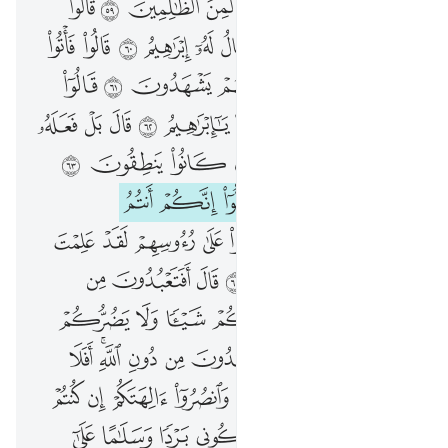
ﱌ
ﱍ
ﱎ
ﱏ
ﱐ
ﱑ
ﱒ
ﱓ
ﱔ
ﱕ
ﱖ
ﱗ
ﱘ
ﱙ
ﱚ
ﱛ
ﱜ
ﱝ
ﱞ
ﱟ
ﱠ
ﱡ
ﱢ
ﱣ
ﱤ
ﱥ
ﱦ
ﱧ
ﱨ
ﱩ
ﱪ
ﱫ
ﱬ
ﱭ
ﱮ
ﱯ
ﱰ
ﱱ
ﱲ
ﱳ
ﱴ
ﱵ
ﱶ
ﱷ
ﱸ
ﱹ
ﱺ
ﱻ
ﱼ
ﱽ
ﱾ
ﱿ
ﲀ
ﲁ
ﲂ
ﲃ
ﲄ
ﲅ
ﲆ
ﲇ
ﲈ
ﲉ
ﲊ
ﲋ
ﲌ
ﲍ
ﲎ
ﲏ
ﲐ
ﲑ
ﲒ
ﲓ
ﲔ
ﲕ
ﲖ
ﲗ
ﲘ
ﲙﲚ
ﲛ
ﲜ
ﲝ
ﲞ
ﲟ
ﲠ
ﲡ
ﲢ
ﲣ
ﲤ
ﲥ
ﲦ
ﲧ
ﲨ
ﲩ
ﲪ
ﲫ