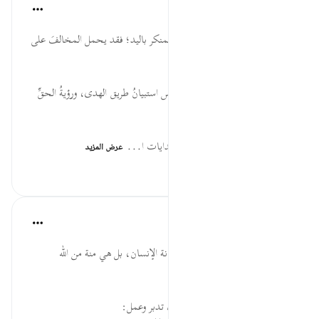
موسوعة الهدايات القرآنية
قبل ٤٠ أسبوعًا
·
المراجع
آية ٦٤:٢١
فَرَجَعُوا... أهمية البراهين، وتغيير المنكر باليد؛ فقد يحمل المخالفَ على
المراجعة، والله وحده الهادي.
فَقَالُوا إِنَّكُمْ... من آثار مراجعة النفس استبيانُ طريق الهدى، ورؤيةُ الحقِّ
حقًّا والثبات عليه، والباطلِ باطلًا.
لقراءة المزيد اذهب إلى موسوعة الهدايات ا...
عرض المزيد
٩
٠
٠
القرآن تدبر وعمل
قبل ٤٠ أسبوعًا
·
المراجع
آية ٦٤:٢١-٦٥
الهداية ليست بمجرد العقل أو لمكانة الإنسان، بل هي منة من الله
سبحانه.
* للمزيد عن هذه الآية في مصحف تدبر وعمل: