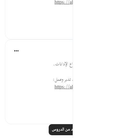
https://altadabbur.com/#aya=21_64
#توجيهات
١٧
٠
٠
القرآن تدبر وعمل
قبل ٤٠ أسبوعًا
·
المراجع
آية ٦٣:٢١-٦٤
إدانة الخصم من لسانه من أعلى أنواع الإدانات.
* للمزيد عن هذه الآية في مصحف تدبر وعمل:
https://altadabbur.com/#aya=21_63
#توجيهات
٧
٠
٠
اقرأ المزيد من الدروس