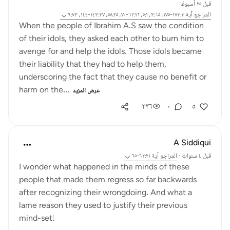
قبل ٢٥ أسبوعًا
·
المراجع
آية ١٧٣:٣-١٧٥، ٣:٦٥، ٥:١، ٦٢:٢١-٧٠، ٥٨:٢٥، ١٤٣:٣٧-١٤٤، ٩:٧٣
When the people of Ibrahim A.S saw the condition
of their idols, they asked each other to burn him to
avenge for and help the idols. Those idols became
their liability that they had to help them,
underscoring the fact that they cause no benefit or
harm on the...
عرض المزيد
٣٣٦
٠
٥
A Siddiqui
قبل ٤ سنوات
·
المراجع
آية ٦٢:٢١-٦٥
I wonder what happened in the minds of these
people that made them regress so far backwards
after recognizing their wrongdoing. And what a
lame reason they used to justify their previous
mind-set!