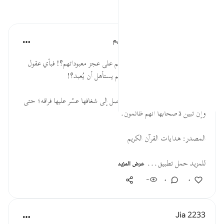
تأملات
الهيئة العالمية لتدبر القرآن الكريم
قبل ٣٠ أسبوعًا
·
المراجع
آية ٦٤:٢١-٦٥
* سبحان الله! كيف يقرون بألسنتهم على عجز معبوداتهم؟! فبأي عقول
كانوا يفكرون؛ أفمن كان أبكم أصم يستأهل أن يُعبد؟!
* إذا أشربت القلوبُ الباطل حتى وصل إلى شغافها عسُر عليها فراقه؛ حتى
وإن تبين لأصحابها أنهم ظالمون.
المصدر: هدايات القرآن الكريم
للمزيد حمل تطبيق...
عرض المزيد
-
٠
٠
Jia 2233