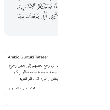
ﲬ
ﲭ
ﲮ
ﲯ
ﲰ
ﲱ
ﲲ
ﲳ
ﲴ
ﲵ
ﲶ
ﲷ
ﲸ
ﲹ
ﲺ
ﲻ
ﲼ
اقرأ التفسير
Arabic Qurtubi Tafseer
قوله تعالى : فرجعوا إلى أنفسهم أي رجع بعضهم إلى بعض رجوع
المنقطع عن حجته ، المتفطن لصحة حجة خصمه فقالوا إنكم
أنتم الظالمون أي بعبادة من لا ينطق [ ص: 2…
اقرأ المزيد
المزيد من التفاسير
الدروس