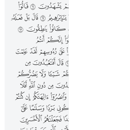
ﱝ
ﱞ
ﱟ
ﱠ
ﱡ
ﱢ
ﱣ
ﱤ
ﱥ
ﱦ
ﱧ
ﱨ
ﱩ
ﱪ
ﱫ
ﱬ
ﱭ
ﱮ
ﱯ
ﱰ
ﱱ
ﱲ
ﱳ
ﱴ
ﱵ
ﱶ
ﱷ
ﱸ
ﱹ
ﱺ
ﱻ
ﱼ
ﱽ
ﱾ
ﱿ
ﲀ
ﲁ
ﲂ
ﲃ
ﲄ
ﲅ
ﲆ
ﲇ
ﲈ
ﲉ
ﲊ
ﲋ
ﲌ
ﲍ
ﲎ
ﲏ
ﲐ
ﲑ
ﲒ
ﲓ
ﲔ
ﲕ
ﲖ
ﲗ
ﲘ
ﲙﲚ
ﲛ
ﲜ
ﲝ
ﲞ
ﲟ
ﲠ
ﲡ
ﲢ
ﲣ
ﲤ
ﲥ
ﲦ
ﲧ
ﲨ
ﲩ
ﲪ
ﲫ
ﲬ
ﲭ
ﲮ
ﲯ
ﲰ
ﲱ
ﲲ