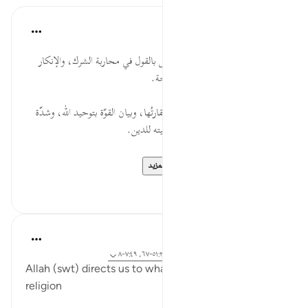
موسوعة الهدايات القرآنية
قبل ٤٠ أسبوعًا
·
المراجع
آية ٥٨:٢١
فَجَعَلَهُمْ... من الحنفية اقترانُ الفعل بالقول في محاربة الشرك، والإنكار
باليد يكون بعد اللسان وإقامةِ الحجة.
جُذَاذًا... شِدَّةُ ضُعف الأصنام وحقارتُها، وبيان القوّة بتوحيد الله، وشدّة
غيرة إبراهيم عليه السلام لله، وتضحيته للدين.
إِلاَّ كَبِيرًا... قد يَست...
عرض المزيد
٠
٠
J Yousef
قبل ٤ سنوات
·
المراجع
آية ٢٥٨:٢، ١٠:١٨، ٥١:٢١-٦٧، ٧:٤٩-٨
Allah (swt) directs us to what is best for us in this
religion