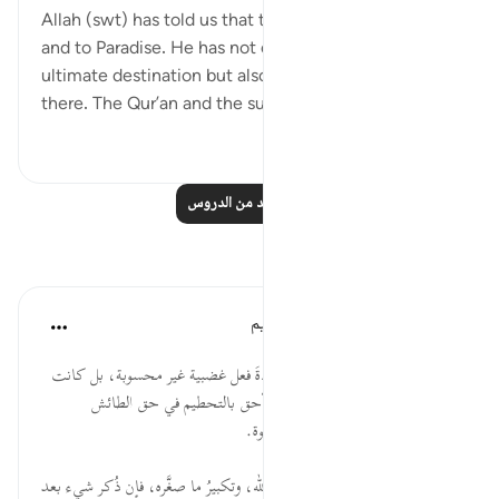
Allah (swt) has told us that the destination is to Him
and to Paradise. He has not only directed us to the
ultimate destination but also shown us how to get
there. The Qur’an and the sunnah of the...
عرض المزيد
٢
٢٣
اقرأ المزيد من الدروس
تأملات
الهيئة العالمية لتدبر القرآن الكريم
قبل ٣٠ أسبوعًا
·
المراجع
آية ٥٨:٢١
* لم يكن تحطيم إبراهيم الأصنامَ ردةَ فعل غضبية غير محسوبة، بل كانت
لغرض صحيح؛ ولهذا أبقى من هو أحق بالتحطيم في حق الطائش
المنتقم، ليتم غرضه وتُفقه عنه الدعوة.
* لا ينبغي للمؤمن تعظيم ما حقّره الله، وتكبيرُ ما صغَّره، فإن ذُكر شيء بعد