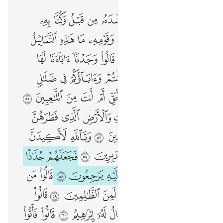
۞ ولقد اتينا ابراهيم رشده من قبل وكنا به عالمين ٥١ اذ قال لابيه وقومه ما هاذه التماثيل التي انتم لها عاكفون ٥٢ قالوا وجدنا اباءنا لها عابدين ٥٣ قال لقد كنتم انتم واباوكم في ضلال مبين ٥٤ قالوا اجيتنا بالحق ام انت من اللاعبين ٥٥ قال بل ربكم رب السماوات والارض الذي فطرهن وانا على ذالكم من الشاهدين ٥٦ وتالله لاكيدن اصنامكم بعد ان تولوا مدبرين ٥٧ فجعلهم جذاذا الا كبيرا لهم لعلهم اليه يرجعون ٥٨ قالوا من فعل هاذا بالهتنا انه لمن الظالمين ٥٩ قالوا سمعنا فتى يذكرهم يقال له ابراهيم ٦٠ قالوا فاتوا به على اعين الناس لعلهم يشهدون ٦١ قالوا اانت فعلت هاذا بالهتنا يا ابراهيم ٦٢ قال بل فعله كبيرهم هاذا فاسالوهم ان كانوا ينطقون ٦٣ فرجعوا الى انفسهم فقالوا انكم انتم الظالمون ٦٤ ثم نكسوا على رءوسهم لقد علمت ما هاولاء ينطقون ٦٥ قال افتعبدون من دون الله ما لا ينفعكم شييا ولا يضركم ٦٦ اف لكم ولما تعبدون من دون الله افلا تعقلون ٦٧ قالوا حرقوه وانصروا الهتكم ان كنتم فاعلين ٦٨ قلنا يا نار كوني بردا وسلاما على ابراهيم ٦٩ وارادوا به كيدا فجعلناهم الاخسرين ٧٠ ونجيناه ولوطا الى الارض التي باركنا فيها للعالمين ٧١
ﲌ ﲍ
ﲎ
ﲏ
ﲐ
ﲑ
ﲒ
ﲓ
ﲔ
۞ وَلَقَدْ ءَاتَيْنَآ إِبْرَٰهِيمَ رُشْدَهُۥ مِن قَبْلُ وَكُنَّا بِهِۦ عَـٰلِمِينَ ٥١ إِذْ قَالَ لِأَبِيهِ وَقَوْمِهِۦ مَا هَـٰذِهِ ٱلتَّمَاثِيلُ ٱلَّتِىٓ أَنتُمْ لَهَا عَـٰكِفُونَ ٥٢ قَالُوا۟ وَجَدْنَآ ءَابَآءَنَا لَهَا عَـٰبِدِينَ ٥٣ قَالَ لَقَدْ كُنتُمْ أَنتُمْ وَءَابَآؤُكُمْ فِى ضَلَـٰلٍۢ مُّبِينٍۢ ٥٤ قَالُوٓا۟ أَجِئْتَنَا بِٱلْحَقِّ أَمْ أَنتَ مِنَ ٱللَّـٰعِبِينَ ٥٥ قَالَ بَل رَّبُّكُمْ رَبُّ ٱلسَّمَـٰوَٰتِ وَٱلْأَرْضِ ٱلَّذِى فَطَرَهُنَّ وَأَنَا۠ عَلَىٰ ذَٰلِكُم مِّنَ ٱلشَّـٰهِدِينَ ٥٦ وَتَٱللَّهِ لَأَكِيدَنَّ أَصْنَـٰمَكُم بَعْدَ أَن تُوَلُّوا۟ مُدْبِرِينَ ٥٧ فَجَعَلَهُمْ جُذَٰذًا إِلَّا كَبِيرًۭا لَّهُمْ لَعَلَّهُمْ إِلَيْهِ يَرْجِعُونَ ٥٨ قَالُوا۟ مَن فَعَلَ هَـٰذَا بِـَٔالِهَتِنَآ إِنَّهُۥ لَمِنَ ٱلظَّـٰلِمِينَ ٥٩ قَالُوا۟ سَمِعْنَا فَتًۭى يَذْكُرُهُمْ يُقَالُ لَهُۥٓ إِبْرَٰهِيمُ ٦٠ قَالُوا۟ فَأْتُوا۟ بِهِۦ عَلَىٰٓ أَعْيُنِ ٱلنَّاسِ لَعَلَّهُمْ يَشْهَدُونَ ٦١ قَالُوٓا۟ ءَأَنتَ فَعَلْتَ هَـٰذَا بِـَٔالِهَتِنَا يَـٰٓإِبْرَٰهِيمُ ٦٢ قَالَ بَلْ فَعَلَهُۥ كَبِيرُهُمْ هَـٰذَا فَسْـَٔلُوهُمْ إِن كَانُوا۟ يَنطِقُونَ ٦٣ فَرَجَعُوٓا۟ إِلَىٰٓ أَنفُسِهِمْ فَقَالُوٓا۟ إِنَّكُمْ أَنتُمُ ٱلظَّـٰلِمُونَ ٦٤ ثُمَّ نُكِسُوا۟ عَلَىٰ رُءُوسِهِمْ لَقَدْ عَلِمْتَ مَا هَـٰٓؤُلَآءِ يَنطِقُونَ ٦٥ قَالَ أَفَتَعْبُدُونَ مِن دُونِ ٱللَّهِ مَا لَا يَنفَعُكُمْ شَيْـًۭٔا وَلَا يَضُرُّكُمْ ٦٦ أُفٍّۢ لَّكُمْ وَلِمَا تَعْبُدُونَ مِن دُونِ ٱللَّهِ ۖ أَفَلَا تَعْقِلُونَ ٦٧ قَالُوا۟ حَرِّقُوهُ وَٱنصُرُوٓا۟ ءَالِهَتَكُمْ إِن كُنتُمْ فَـٰعِلِينَ ٦٨ قُلْنَا يَـٰنَارُ كُونِى بَرْدًۭا وَسَلَـٰمًا عَلَىٰٓ إِبْرَٰهِيمَ ٦٩ وَأَرَادُوا۟ بِهِۦ كَيْدًۭا فَجَعَلْنَـٰهُمُ ٱلْأَخْسَرِينَ ٧٠ وَنَجَّيْنَـٰهُ وَلُوطًا إِلَى ٱلْأَرْضِ ٱلَّتِى بَـٰرَكْنَا فِيهَا لِلْعَـٰلَمِينَ ٧١
ﲕ
ﲖ
ﲗ
ﲘ
ﲙ
ﲚ
ﲛ
ﲜ
ﲝ
ﲞ
ﲟ
ﲠ
ﲡ
ﲢ
ﲣ
ﲤ
ﲥ
ﲦ
ﲧ
ﲨ
ﲩ
ﲪ
ﲫ
ﲬ
ﲭ
ﲮ
ﲯ
ﲰ
ﲱ
ﲲ
ﲳ
ﲴ
ﲵ
ﲶ
ﲷ
ﲸ
ﲹ
ﲺ
ﲻ
ﲼ
ﲽ
ﲾ
ﲿ
ﳀ
ﳁ
ﳂ
ﳃ
ﳄ
ﳅ
ﳆ
ﳇ
ﳈ
ﳉ
ﳊ
ﳋ
ﳌ
ﳍ
ﳎ
ﳏ
ﱁ
ﱂ
ﱃ
ﱄ
ﱅ
ﱆ
ﱇ
ﱈ
ﱉ
ﱊ
ﱋ
ﱌ
ﱍ
ﱎ
ﱏ
ﱐ
ﱑ
ﱒ
ﱓ
ﱔ
ﱕ
ﱖ
ﱗ
ﱘ
ﱙ
ﱚ
ﱛ
ﱜ