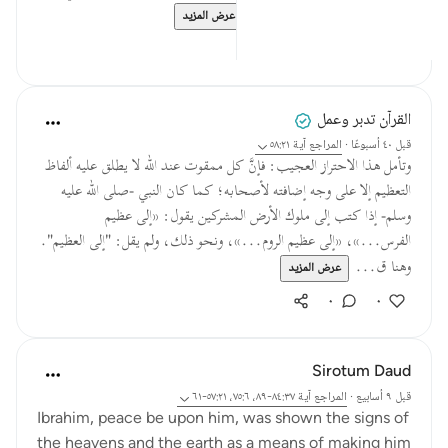
هذا بالتعظيم فلكونه كذلك ...
عرض المزيد
٠
٠
القرآن تدبر وعمل
قبل ٤٠ أسبوعًا
·
المراجع
آية ٥٨:٢١
وتأمل هذا الاحتراز العجيب: فإنَّ كل ممقوت عند الله لا يطلق عليه ألفاظ
التعظيم إلا على وجه إضافته لأصحابه؛ كما كان النبي -صلى الله عليه
وسلم- إذا كتب إلى ملوك الأرض المشركين يقول: «إلى عظيم
الفرس...»، «إلى عظيم الروم...»، ونحو ذلك، ولم يقل: "إلى العظيم".
وهنا ق...
عرض المزيد
٠
٠
Sirotum Daud
قبل ٩ أسابيع
·
المراجع
آية ٨٤:٣٧-٨٩، ٧٥:٦، ٥٧:٢١-٦١
Ibrahim, peace be upon him, was shown the signs of
the heavens and the earth as a means of making him