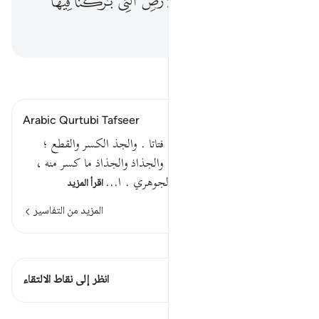
ﲳ
ﲴ
ﲵ
ﲶ
ﲷ
ﲸ
ﲹ
ﲺ
ﲻ
ﲼ
اقرأ التفسير
Arabic Qurtubi Tafseer
قوله تعالى : فجعلهم جذاذا أي فتاتا . والجذ الكسر والقطع ؛
جذذت الشيء كسرته وقطعته . والجذاذ والجذاذ ما كسر منه ،
والضم أفصح من كسره . قاله الجوهري . ا…
اقرأ المزيد
المزيد من التفاسير
اطلع على القراءات
هذه الآية 1 التقاطعات
انظر إلى نقاط الالتقاء
الدروس