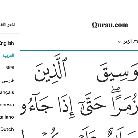
اختر اللغ
٣٩. الزمر
English
النص بالعربي
الترجمة
العربية
سيق الذين اتقوا ربهم الى الجنة
ﲣ
ﲤ
ﲥ
َسِيقَ ٱلَّذِينَ ٱتَّقَوْا۟ رَبَّهُمْ إِلَى ٱلْجَنَّةِ
বাংলা
فارسی
مرا حتى اذا جاءوها وفتحت ابوابها وقال لهم خزنتها
ﲩﲪ
ﲫ
ﲬ
ﲭ
ançais
ُمَرًا ۖ حَتَّىٰٓ إِذَا جَآءُوهَا وَفُتِحَتْ أَبْوَٰبُهَا وَقَالَ لَهُمْ خَزَنَتُهَا
onesia
taliano
لام عليكم طبتم فادخلوها خالدين ٧٣ وقالوا
Dutch
َلَـٰمٌ عَلَيْكُمْ طِبْتُمْ فَٱدْخُلُوهَا خَـٰلِدِينَ ٧٣ وَقَالُوا۟