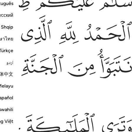
ﲳ
ﲴ
ﲵ
tuguês
усский
لحمد لله الذي صدقنا وعده واورثنا الارض
ﲺ
ﲻ
ﲼ
ﲽ
لْحَمْدُ لِلَّهِ ٱلَّذِى صَدَقَنَا وَعْدَهُۥ وَأَوْرَثَنَا ٱلْأَرْضَ
Shqip
ษาไทย
Türkçe
تبوا من الجنة حيث نشاء فنعم اجر العاملين ٧٤
ﳁ
ﳂ
ﳃ
ﳄ
َتَبَوَّأُ مِنَ ٱلْجَنَّةِ حَيْثُ نَشَآءُ ۖ فَنِعْمَ أَجْرُ ٱلْعَـٰمِلِينَ ٧٤
اردو
体中文
Melayu
spañol
swahili
ترى الملايكة حافين من حول العرش يسبحون بحمد
ﱁ
ﱂ
ﱃ
َتَرَى ٱلْمَلَـٰٓئِكَةَ حَآفِّينَ مِنْ حَوْلِ ٱلْعَرْشِ يُسَبِّحُونَ بِحَمْدِ
ng Việt