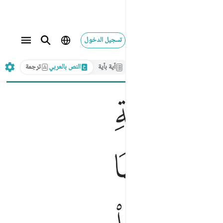
تسجيل الدخول
آية بآية
النص بالعربي
ترجمة
ﲨ
ﲱ
ﲲ