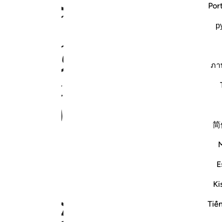
ﲶ
ﲷ
Por
р
ﲾ
ﲿ
ภา
ﳅﳆ
ﳇ
ﳈ
ﳉ
简
٤٦٦
E
Ki
ﱄ
ﱅ
ﱆ
ﱇ
Tiế