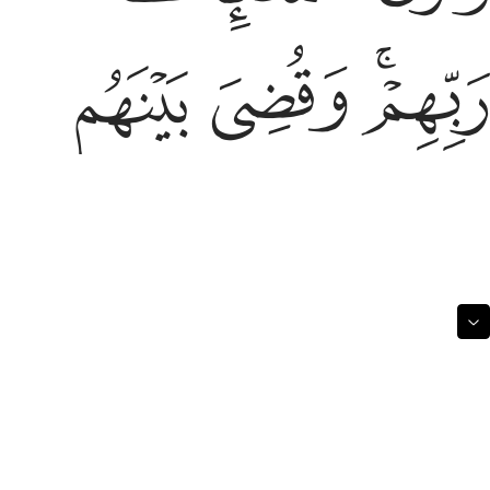
بهم وقضي بينهم بالحق وقيل الحمد لله رب العالمين ٧٥
ﱉﱊ
ﱋ
ﱌ
ﱍ
َبِّهِمْ ۖ وَقُضِىَ بَيْنَهُم بِٱلْحَقِّ وَقِيلَ ٱلْحَمْدُ لِلَّهِ رَبِّ ٱلْعَـٰلَمِينَ ٧٥