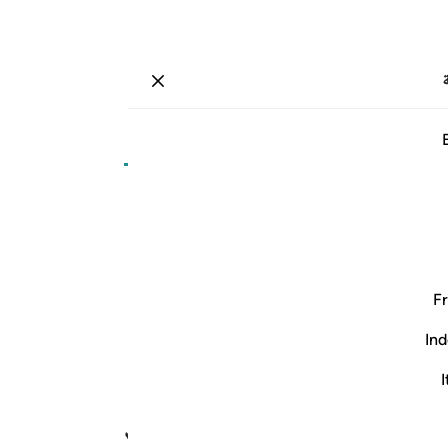
ة
تسجيل الدخول
صفحة
٤٦٦
جزء
٢٤
/
حزب
٤٧
ﲦ
ﲧ
ﲮ
ﲯ
ﲰ
Fr
Ind
I