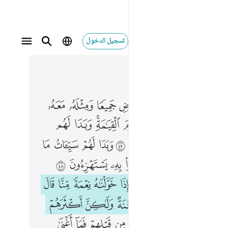
تسجيل الدخول
 في السياق
٤, جوز ٢٤
وا ما في الارض جميعا ومثله معه لافتدوا به من سوء العذاب يوم القيامة وبدا لهم من الله ما لم يكونوا يحتسبون ٤٧ وبدا لهم سييات ما كسبوا وحاق بهم ما كانوا به يستهزيون ٤٨ فاذا مس الانسان ضر دعانا ثم اذا خولناه نعمة منا قال انما اوتيته على علم بل هي فتنة ولاكن اكثرهم لا يعلمون ٤٩ قد قالها الذين من قبلهم فما اغنى عنهم 
ﲹ
ﲺ
ﲻ
ﲼ
ﲽ
ﲾ
ﲿ
ﳀ
ﳁ
لَمُوا۟ مَا فِى ٱلْأَرْضِ جَمِيعًۭا وَمِثْلَهُۥ مَعَهُۥ لَٱفْتَدَوْا۟ بِهِۦ مِن سُوٓءِ ٱلْعَذَابِ يَوْمَ ٱلْقِيَـٰمَةِ ۚ وَبَدَا لَهُم مِّنَ ٱللَّهِ مَا لَمْ يَكُونُوا۟ يَحْتَسِبُونَ ٤٧ وَبَدَا لَهُمْ سَيِّـَٔاتُ مَا كَسَبُوا۟ وَحَاقَ بِهِم مَّا كَانُوا۟ بِهِۦ يَسْتَهْزِءُونَ ٤٨ فَإِذَا مَسَّ ٱلْإِنسَـٰنَ ضُرٌّۭ دَعَانَا ثُمَّ إِذَا خَوَّلْنَـٰهُ نِعْمَةًۭ مِّنَّا قَالَ إِنَّمَآ أُوتِيتُهُۥ عَلَىٰ عِلْمٍۭ ۚ بَلْ هِىَ فِتْنَةٌۭ وَلَـٰكِنَّ أَكْثَرَهُمْ لَا يَعْلَمُونَ ٤٩ قَدْ قَالَهَا ٱلَّذِينَ مِن قَبْلِهِمْ فَمَآ أَغْ
ﳃ
ﳄ
ﳅ
ﳆ
ﳇ
ﳈﳉ
ﳊ
ﳋ
ﳍ
ﳎ
ﳏ
ﳐ
ﳑ
ﳒ
ﱁ
ﱂ
ﱃ
ﱄ
ﱆ
ﱇ
ﱈ
ﱉ
ﱊ
ﱋ
ﱌ
ﱎ
ﱏ
ﱐ
ﱑ
ﱒ
ﱓ
ﱔ
ﱕ
ﱖ
ﱗ
ﱙ
ﱚ
ﱛﱜ
ﱝ
ﱞ
ﱟ
ﱠ
ﱡ
ﱤ
ﱥ
ﱦ
ﱧ
ﱨ
ﱩ
ﱪ
ﱫ