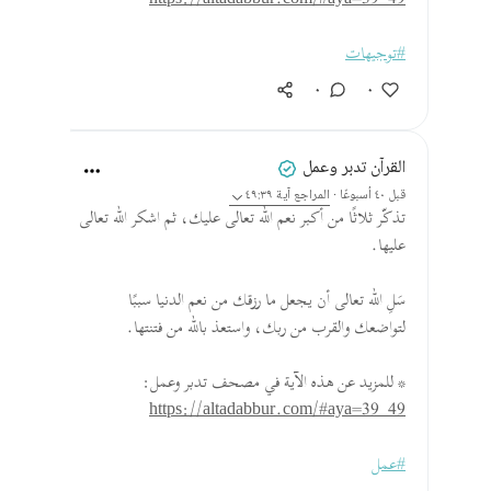
https://altadabbur.com/#aya=39_49
#توجيهات
٠
٠
القرآن تدبر وعمل
قبل ٤٠ أسبوعًا
·
المراجع
آية ٤٩:٣٩
تذكّر ثلاثًا من أكبر نعم الله تعالى عليك، ثم اشكر الله تعالى
عليها.
سَلِ الله تعالى أن يجعل ما رزقك من نعم الدنيا سببًا
لتواضعك والقرب من ربك، واستعذ بالله من فتنتها.
* للمزيد عن هذه الآية في مصحف تدبر وعمل:
https://altadabbur.com/#aya=39_49
#عمل