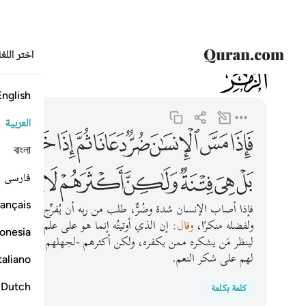
اختر اللغ
039
الزمر
39:49
فاذا مس الانسان ضر دعانا ثم اذا خولناه نعمة منا قال انما 
English
العربية
ﱍ
ﱎ
ﱏ
ﱐ
ﱑ
ﱒ
ﱓ
ﱔ
ﱕ
বাংলা
ﱝ
ﱞ
ﱟ
ﱠ
ﱡ
ﱢ
ﱣ
فارسی
ançais
فإذا أصاب الإنسان شدة وضُرٌّ، طلب من ربه أن يُفرِّج عنه، فإذا كش
ولفضله منكرًا،
وقال:
إن الذي أوتيتُه إنما هو على علم من الله أن
onesia
لينظر مَن يشكره ممن يكفره، ولكن أكثرهم -لجهلهم وسوء ظنهم- 
لهم على شكر النعم.
taliano
Dutch
كلمة بكلمة