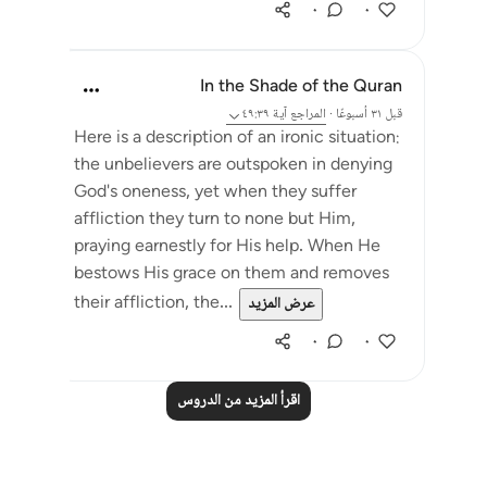
٠
٠
In the Shade of the Quran
قبل ٣١ أسبوعًا
·
المراجع
آية ٤٩:٣٩
Here is a description of an ironic situation:
the unbelievers are outspoken in denying
God's oneness, yet when they suffer
affliction they turn to none but Him,
praying earnestly for His help. When He
bestows His grace on them and removes
their affliction, the...
عرض المزيد
٠
٠
اقرأ المزيد من الدروس