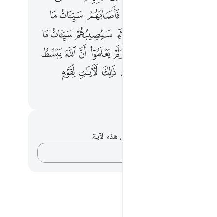
ﱭ
ﱮ
ﱯ
ﱰ
ﱱ
ﱲ
ﱳ
ﱵ
ﱶ
ﱷ
ﱸ
ﱹ
ﱺ
ﱻ
ﱼ
ﱾ
ﱿ
ﲀ
ﲁ
ﲂ
ﲃ
ﲄ
ﲅ
ﲆ
ﲈ
ﲉ
ﲊﲋ
ﲌ
ﲍ
ﲎ
ﲏ
ﲐ
ﲒ
حظات وتأملات
لديك أي ملاحظات أو تأملات حول هذه الآية.
دوّن أفكارك…