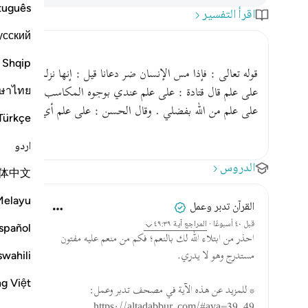
tuguês
اقرأ التفسير
усский
Shqip
قوله تعالى : فإذا مس الإنسان ضر دعانا قيل : إنها نزلت في حذيفة ب
ษาไทย
على علم قال قتادة : على علم عندي بوجوه المكاسب ، وعنه أيض
على علم من الله بفضلي . وقال الحسن : على علم أي : بعلم علمني
Türkçe
اردو
الدروس
体中文
Melayu
القرآن تدبر وعمل
قبل ٤٠ أسبوعًا
·
المراجع
آية ٤٩:٣٩
spañol
احذر من ابتلاء الله لك بالنعم؛ فكم من منعم عليه مفتون
swahili
مستدرج وهو لا يدري.
ng Việt
* للمزيد عن هذه الآية في مصحف تدبر وعمل: