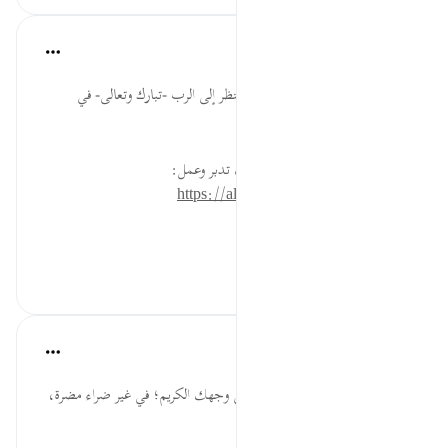
القرآن تدبر وعمل
قبل ٤٠ أسبوعًا
·
المراجع
آية ١٥:٨٣
من أعظم العقوبات: الحرمان من النظر إلى الرب -تبارك وتعالى- في
الآخرة.
* للمزيد عن هذه الآية في مصحف تدبر وعمل:
https://altadabbur.com/#aya=83_15
#توجيهات
٠
٠
القرآن تدبر وعمل
قبل ٤٠ أسبوعًا
·
المراجع
آية ١٥:٨٣
قل: "اللهم إني أسألك لذة النظر إلى وجهك الكريم؛ في غير ضراء مضرة،
ولا فتنة مضلة".