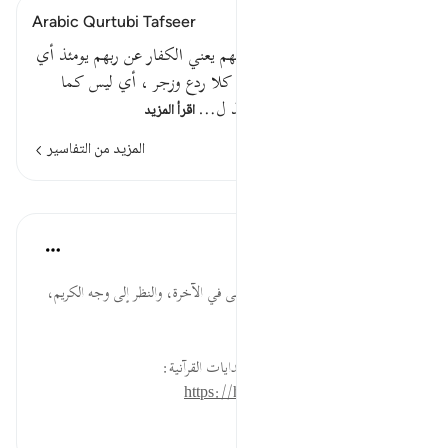
Arabic Qurtubi Tafseer
قوله تعالى : ( كلا ) أي حقا إنهم يعني الكفار عن ربهم يومئذ أي
يوم القيامة لمحجوبون . وقيل : كلا ردع وزجر ، أي ليس كما
يقولون ، بل إنهم عن ربهم يومئذ ل…
اقرأ المزيد
المزيد من التفاسير
الدروس
موسوعة الهدايات القرآنية
قبل ٤٠ أسبوعًا
·
المراجع
آية ١٥:٨٣
لَّمَحْجُوبُونَ ... إثبات رؤية الله تعالى في الآخرة، والنظر إلى وجه الكريم،
وعقوبة احتجابه عن الكفار.
لقراءة المزيد اذهب إلى موسوعة الهدايات القرآنية:
https://hidayaaencyc.net/mawso3a
٠
٠