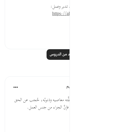
* للمزيد عن هذه الآية في مصحف تدبر وعمل:
https://altadabbur.com/#aya=83_15
#عمل
٠
٠
اقرأ المزيد من الدروس
تأملات
الهيئة العالمية لتدبر القرآن الكريم
قبل ٣٠ أسبوعًا
·
المراجع
آية ١٥:٨٣
مَن رانَ على قلبه كسبُه السيئ، وغطَّته معاصيه وذنوبُه، حُجب عن الحق
في الدنيا، وعن رؤية الله في الآخرة، فإنَّ الجزاء من جنس العمل.
المصدر: هدايات القرآن الكريم