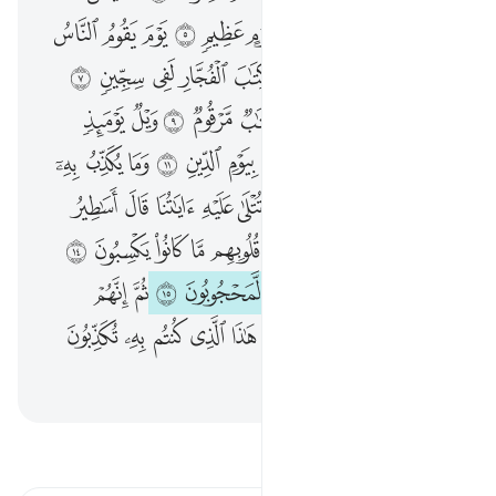
ﲷ
ﲸ
ﲹ
ﲺ
ﱁ
ﱂ
ﱃ
ﱄ
ﱅ
ﱆ
ﱇ
ﱈ
ﱉ
ﱊ
ﱋ
ﱌ
ﱍ
ﱎ
ﱏ
ﱐ
ﱑ
ﱒ
ﱓ
ﱔ
ﱕ
ﱖ
ﱗ
ﱘ
ﱙ
ﱚ
ﱛ
ﱜ
ﱝ
ﱞ
ﱟ
ﱠ
ﱡ
ﱢ
ﱣ
ﱤ
ﱥ
ﱦ
ﱧ
ﱨ
ﱩ
ﱪ
ﱫ
ﱬ
ﱭ
ﱮ
ﱯ
ﱰ
ﱱ
ﱲﱳ
ﱴﱵ
ﱶ
ﱷ
ﱸ
ﱹ
ﱺ
ﱻ
ﱼ
ﱽ
ﱾ
ﱿ
ﲀ
ﲁ
ﲂ
ﲃ
ﲄ
ﲅ
ﲆ
ﲇ
ﲈ
ﲉ
ﲊ
ﲋ
ﲌ
ﲍ
ﲎ
ﲏ
ﲐ
اقرأ التفسير