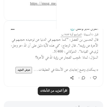
للمزيد حمل تطبيق تدبر:
https://mssg.me/4lx6w
٠
٠
القرآن تدبر وعمل
قبل ٤٠ أسبوعًا
·
المراجع
آية ١٥:٨٣
قال الحسين بن الفضل: "كما حجبهم في الدنيا عن توحيده حجبهم في
الآخرة عن رؤيته". قال الزجاج: "في هذه الآية دليل على أن الله -عز وجل-
يُرى في القيامة". الشوكاني: 5/400.
السؤال: لماذا حُجِب الفجار عن رؤية الله في الآخرة؟
* يمكنك وضع إجابتك عن الأسئلة في التعليقات...
عرض المزيد
٠
٠
اقرأ المزيد من التأملات